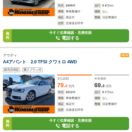
年式
2005
年
走行
5.4
万km
車検
車検整備付
修復
なし
保証
保証付
整備
法定整備付
住所
北海道石狩市
今すぐ在庫確認・見積依頼
無
電話する
料
アウディ
NEW
A4アバント 2.0 TFSI クワトロ 4WD
販売店保証
購入プラン付
支払総額
本体価格
79.
69.
8
8
万円
万円
年式
2012
年
走行
5.7
万km
車検
車検整備付
修復
なし
保証
保証付
整備
法定整備付
住所
北海道石狩市
今すぐ在庫確認・見積依頼
無
電話する
料