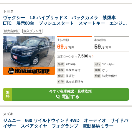
トヨタ
ヴォクシー 1.8 ハイブリッド X バックカメラ 禁煙車
ETC 展示80台 プッシュスタート スマートキー エンジン
スターター アイドリングストップ 3列シート ウォークス
販売店保証
購入プラン付
ルー パワースライドドア 盗難防止装置 純正ホイール
支払総額
本体価格
69.
59.
8
8
万円
万円
7,500
通常ローン
月々
円
年式
2014
年
走行
17.5
万km
車検
車検整備付
修復
なし
保証
保証付
整備
法定整備付
住所
北海道石狩市
今すぐ在庫確認・見積依頼
無
電話する
料
スズキ
ジムニー 660 ワイルドウインド 4WD オーディオ サイドバ
イザー スペアタイヤ フォグランプ 電動格納ミラー