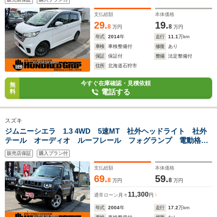
支払総額
本体価格
29.
19.
8
8
万円
万円
年式
2014
年
走行
11.1
万km
車検
車検整備付
修復
あり
保証
保証付
整備
法定整備付
住所
北海道石狩市
今すぐ在庫確認・見積依頼
無
電話する
料
スズキ
ジムニーシエラ 1.3 4WD 5速MT 社外ヘッドライト 社外
テール オーディオ ルーフレール フォグランプ 電動格納
ミラー ドアサイドバイザー
販売店保証
購入プラン付
支払総額
本体価格
69.
59.
8
8
万円
万円
11,300
通常ローン
月々
円
年式
2004
年
走行
17.2
万km