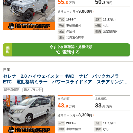
55.
50.
8
8
万円
万円
9,000
通常ローン
月々
円
年式
1996
年
走行
12.2
万km
車検
車検整備付
修復
なし
保証
保証付
整備
法定整備付
住所
北海道石狩市
今すぐ在庫確認・見積依頼
無
電話する
料
日産
セレナ 2.0 ハイウェイスター 4WD ナビ バックカメラ
ETC 電動格納ミラー パワースライドドア ステアリングス
イッチ
販売店保証
購入プラン付
支払総額
本体価格
43.
33.
8
8
万円
万円
8,300
通常ローン
月々
円
年式
2011
年
走行
11.7
万km
車検
車検整備付
修復
なし