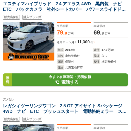
エスティマハイブリッド 2.4 アエラス 4WD 黒内装 ナビ
ETC バックカメラ 社外シートカバー パワースライドド
ア フリップダウンモニター 社外アルミホイール ステアリ
販売店保証
購入プラン付
ングスイッチ 電動格納ミラー 展示80台
支払総額
本体価格
79.
69.
8
8
万円
万円
11,300
通常ローン
月々
円
年式
2012
年
走行
17.0
万km
車検
車検整備付
修復
なし
保証
保証付
整備
法定整備付
住所
北海道石狩市
今すぐ在庫確認・見積依頼
無
電話する
料
スバル
レガシィツーリングワゴン 2.5 GT アイサイト Sパッケージ
4WD ナビ ETC プッシュスタート 電動格納ミラー ステ
アリングスイッチ サイドバイザー 純正ホイール 展示80台
販売店保証
購入プラン付
支払総額
本体価格