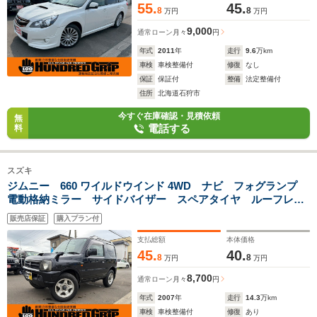
55.
45.
8
8
万円
万円
9,000
通常ローン
月々
円
年式
2011
年
走行
9.6
万km
車検
車検整備付
修復
なし
保証
保証付
整備
法定整備付
住所
北海道石狩市
今すぐ在庫確認・見積依頼
無
電話する
料
スズキ
ジムニー 660 ワイルドウインド 4WD ナビ フォグランプ
電動格納ミラー サイドバイザー スペアタイヤ ルーフレー
ル
販売店保証
購入プラン付
支払総額
本体価格
45.
40.
8
8
万円
万円
8,700
通常ローン
月々
円
年式
2007
年
走行
14.3
万km
車検
車検整備付
修復
あり