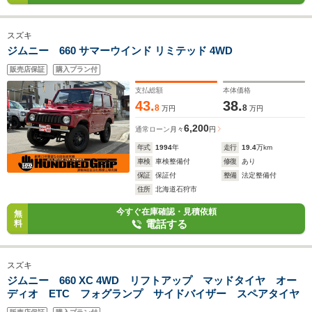
スズキ
ジムニー 660 サマーウインド リミテッド 4WD
販売店保証
購入プラン付
支払総額
本体価格
43.
38.
8
8
万円
万円
6,200
通常ローン
月々
円
年式
1994
年
走行
19.4
万km
車検
車検整備付
修復
あり
保証
保証付
整備
法定整備付
住所
北海道石狩市
今すぐ在庫確認・見積依頼
無
電話する
料
スズキ
ジムニー 660 XC 4WD リフトアップ マッドタイヤ オー
ディオ ETC フォグランプ サイドバイザー スペアタイヤ