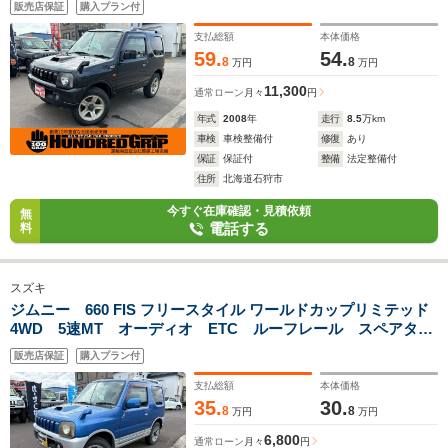
販売店保証
購入プラン付
支払総額
本体価格
59.
54.
8
8
万円
万円
11,300
通常ローン
月々
円
年式
2008
年
走行
8.5
万km
車検
車検整備付
修復
あり
保証
保証付
整備
法定整備付
住所
北海道石狩市
今すぐ在庫確認・見積依頼
無
電話する
料
スズキ
ジムニー 660 FIS フリースタイル ワールドカップリミテッド
4WD 5速MT オーディオ ETC ルーフレール スペアタイ
ヤ フォグランプ シートヒーター 電動格納ミラー
販売店保証
購入プラン付
支払総額
本体価格
35.
30.
8
8
万円
万円
6,800
通常ローン
月々
円