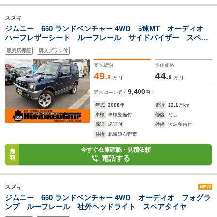
スズキ
ジムニー 660 ランドベンチャー 4WD 5速MT オーディオ
ハーフレザーシート ルーフレール サイドバイザー スペア
タイヤ フォグランプ
販売店保証
購入プラン付
支払総額
本体価格
49.
44.
8
8
万円
万円
9,400
通常ローン
月々
円
年式
2008
年
走行
12.1
万km
車検
車検整備付
修復
なし
保証
保証付
整備
法定整備付
住所
北海道石狩市
今すぐ在庫確認・見積依頼
無
電話する
料
スズキ
NEW
ジムニー 660 ランドベンチャー 4WD オーディオ フォグラ
ンプ ルーフレール 社外ヘッドライト スペアタイヤ