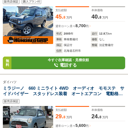
販売店保証
購入プラン付
支払総額
本体価格
45.
40.
8
8
万円
万円
8,700
通常ローン
月々
円
年式
2005
年
走行
12.8
万km
車検
車検整備付
修復
なし
保証
保証付
整備
法定整備付
住所
北海道石狩市
今すぐ在庫確認・見積依頼
無
電話する
料
ダイハツ
ミラジーノ 660 ミニライト 4WD オーディオ モモステ サ
イドバイザー スタッドレス装着 オートエアコン 電動格納
ミラー
販売店保証
支払総額
本体価格
29.
24.
8
8
万円
万円
5,600
通常ローン
月々
円