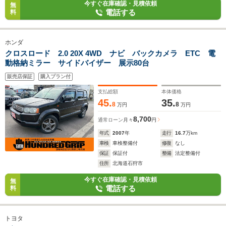
今すぐ在庫確認・見積依頼
無
電話する
料
ホンダ
クロスロード 2.0 20X 4WD ナビ バックカメラ ETC 電
動格納ミラー サイドバイザー 展示80台
販売店保証
購入プラン付
支払総額
本体価格
45.
35.
8
8
万円
万円
8,700
通常ローン
月々
円
年式
2007
年
走行
16.7
万km
車検
車検整備付
修復
なし
保証
保証付
整備
法定整備付
住所
北海道石狩市
今すぐ在庫確認・見積依頼
無
電話する
料
トヨタ