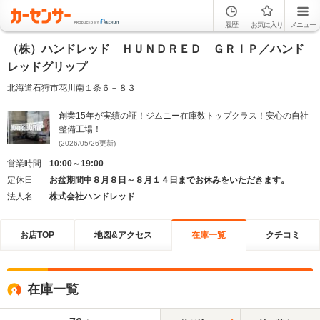
履歴
お気に入り
メニュー
（株）ハンドレッド ＨＵＮＤＲＥＤ ＧＲＩＰ／ハンド
レッドグリップ
北海道石狩市花川南１条６－８３
創業15年が実績の証！ジムニー在庫数トップクラス！安心の自社
整備工場！
(2026/05/26更新)
営業時間
10:00～19:00
定休日
お盆期間中８月８日～８月１４日までお休みをいただきます。
法人名
株式会社ハンドレッド
お店TOP
地図&アクセス
在庫一覧
クチコミ
在庫一覧