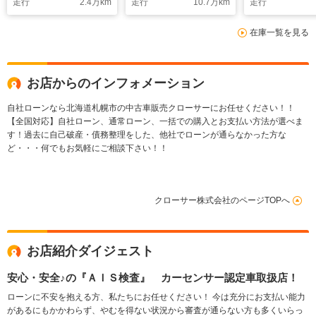
走行
2.4
万km
走行
10.7
万km
走行
寒冷地仕様
在庫一覧を見る
お店からのインフォメーション
自社ローンなら北海道札幌市の中古車販売クローサーにお任せください！！
【全国対応】自社ローン、通常ローン、一括での購入とお支払い方法が選べま
す！過去に自己破産・債務整理をした、他社でローンが通らなかった方な
ど・・・何でもお気軽にご相談下さい！！
クローサー株式会社のページTOPへ
お店紹介ダイジェスト
安心・安全♪の『ＡＩＳ検査』 カーセンサー認定車取扱店！
ローンに不安を抱える方、私たちにお任せください！ 今は充分にお支払い能力
があるにもかかわらず、やむを得ない状況から審査が通らない方も多くいらっ