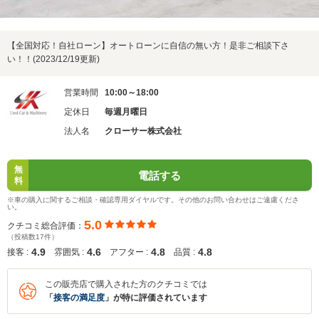
【全国対応！自社ローン】オートローンに自信の無い方！是非ご相談下さ
い！！(2023/12/19更新)
営業時間
10:00～18:00
定休日
毎週月曜日
法人名
クローサー株式会社
無
電話する
料
※車の購入に関するご相談・確認専用ダイヤルです。その他のお問い合わせはご遠慮くださ
い。
5.0
クチコミ総合評価：
（投稿数17件）
4.9
4.6
4.8
4.8
接客 :
雰囲気 :
アフター :
品質 :
この販売店で購入された方のクチコミでは
「
接客の満足度
」が特に評価されています