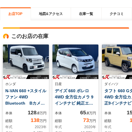
お店TOP
地図&アクセス
在庫一覧
クチコミ
このお店の在庫
ホンダ
日産
ダイハツ
N-VAN 660 +スタイル
デイズ 660 ボレロ
タフト 660 
ファン 4WD
4WD 全方位カメラ 9
4WD 全方位カ
Bluetooth Bカメ
インチナビ 純正エン
正9インチナビ
ラ 衝突軽減 クルー
スタ ETC Bluetooth
ンスタ Blueto
128
65
1
本体
.0
万円
本体
.0
万円
本体
ズコントロール 車線
シートヒーター スマ
LEDヘッドラ
138
73
総額
万円
総額
万円
総額
逸脱
ートキー2個 衝突軽減
突軽減 レーダ
年式
2023
年
年式
2020
年
年式
クリアランスソナー
ーズコントロ