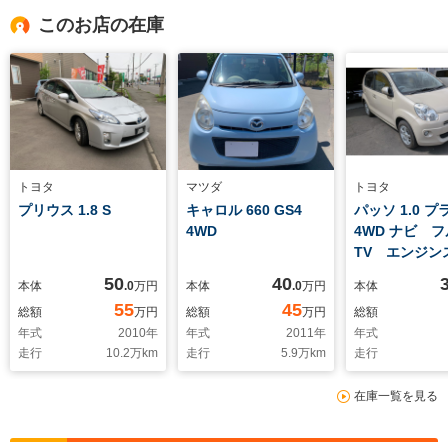
このお店の在庫
トヨタ
マツダ
トヨタ
プリウス 1.8 S
キャロル 660 GS4
パッソ 1.0 
4WD
4WD ナビ 
TV エンジン
ター スタッ
50
40
本体
.0
万円
本体
.0
万円
本体
55
45
総額
万円
総額
万円
総額
年式
2010
年
年式
2011
年
年式
走行
10.2
万km
走行
5.9
万km
走行
在庫一覧を見る