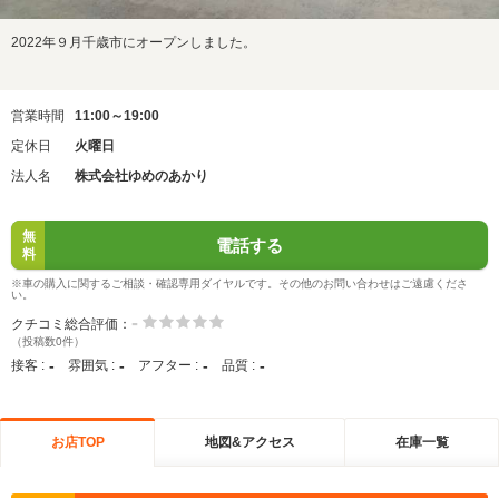
2022年９月千歳市にオープンしました。
営業時間
11:00～19:00
定休日
火曜日
法人名
株式会社ゆめのあかり
無
電話する
料
※車の購入に関するご相談・確認専用ダイヤルです。その他のお問い合わせはご遠慮くださ
い。
-
クチコミ総合評価：
（投稿数0件）
-
-
-
-
接客 :
雰囲気 :
アフター :
品質 :
お店TOP
地図&アクセス
在庫一覧