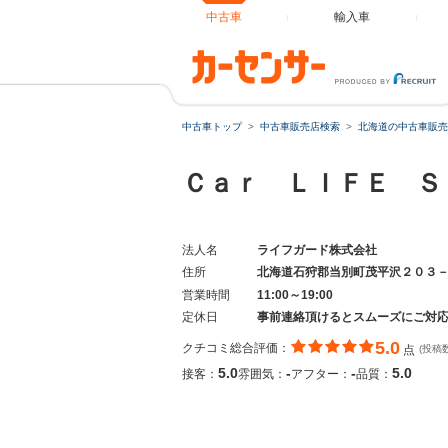
中古車
輸入車
中古車トップ
中古車販売店検索
北海道の中古車販売
Ｃａｒ ＬＩＦＥ 
法人名
ライフガード株式会社
住所
北海道石狩郡当別町茂平沢２０３
営業時間
11:00～19:00
定休日
事前連絡頂けるとスムーズにご対
5.0
クチコミ総合評価：
点
(投稿
5.0
-
-
5.0
接客：
雰囲気：
アフター：
品質：