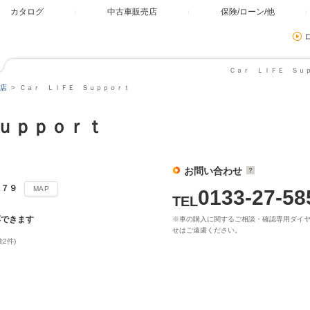
カタログ
中古車販売店
保険/ローン/他
Ｃａｒ ＬＩＦＥ Ｓｕｐ
店
Ｃａｒ ＬＩＦＥ Ｓｕｐｐｏｒｔ
Ｓｕｐｐｏｒｔ
お問い合わせ
－７９
MAP
0133-27-58
TEL
応できます
※車の購入に関するご相談・確認専用ダイ
せはご遠慮ください。
数2件)