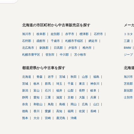
北海道の市区町村から中古車販売店を探す
メー
旭川市
枝幸郡
紋別郡
赤平市
標津郡
石狩市
トヨタ
石狩郡
函館市
千歳市
札幌市手稲区
網走市
三菱
北広島市
釧路郡
日高郡
夕張市
稚内市
BMW
札幌市豊平区
登別市
中川郡
苫小牧市
ジープ
都道府県から中古車を探す
北海
北海道
青森
岩手
宮城
秋田
山形
福島
旭川市
茨城
栃木
群馬
埼玉
千葉
東京
神奈川
苫前郡
新潟
富山
石川
福井
山梨
長野
岐阜
新冠郡
静岡
愛知
三重
滋賀
京都
大阪
兵庫
士別市
奈良
和歌山
鳥取
島根
岡山
広島
山口
徳島
香川
愛媛
高知
福岡
佐賀
長崎
熊本
大分
宮崎
鹿児島
沖縄