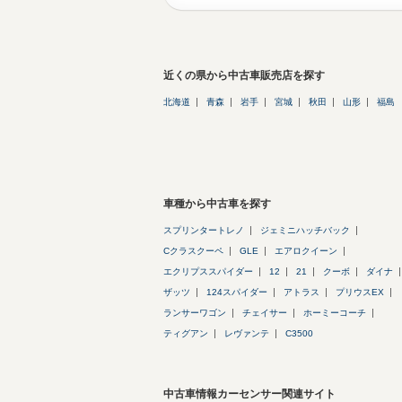
近くの県から中古車販売店を探す
北海道
青森
岩手
宮城
秋田
山形
福島
車種から中古車を探す
スプリンタートレノ
ジェミニハッチバック
Cクラスクーペ
GLE
エアロクイーン
エクリプススパイダー
12
21
クーボ
ダイナ
ザッツ
124スパイダー
アトラス
プリウスEX
ランサーワゴン
チェイサー
ホーミーコーチ
ティグアン
レヴァンテ
C3500
中古車情報カーセンサー関連サイト