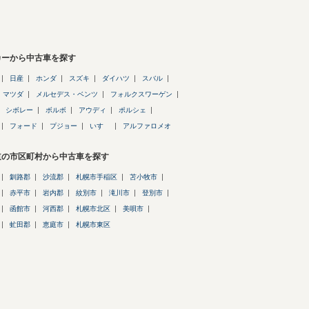
カーから中古車を探す
日産
ホンダ
スズキ
ダイハツ
スバル
マツダ
メルセデス・ベンツ
フォルクスワーゲン
シボレー
ボルボ
アウディ
ポルシェ
フォード
プジョー
いすゞ
アルファロメオ
道の市区町村から中古車を探す
釧路郡
沙流郡
札幌市手稲区
苫小牧市
赤平市
岩内郡
紋別市
滝川市
登別市
函館市
河西郡
札幌市北区
美唄市
虻田郡
恵庭市
札幌市東区