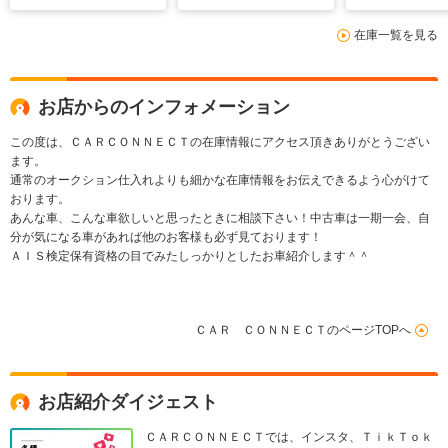
ラ コーナーセンサ
4WD PS PW
切替4WD バ
在庫一覧を見る
ー シートヒーター
ABS ウィンカード
ー マット 
ETC 純正AW 車庫
アミラー デアイサ
ー Blueto
調 クルーズコントロ
ー コンフォートビュ
滑り防止機能
ール ステアスイッチ
ーパッケージ
お店からのインフォメーション
この度は、ＣＡＲＣＯＮＮＥＣＴの在庫情報にアクセス頂きありがとうござい
ます。
通常のオークション仕入れよりも細かな在庫情報をお伝えできるよう心がけて
おります。
あんな車、こんな車欲しいと思ったときに相談下さい！中古車は一期一会、自
分が気になる車があれば他のお客様も必ず見ております！
ＡＩＳ検定保有資格の目でみたしっかりとしたお車紹介します＾＾
ＣＡＲ ＣＯＮＮＥＣＴのページTOPへ
お店紹介ダイジェスト
ＣＡＲＣＯＮＮＥＣＴでは、インスタ、ＴｉｋＴｏｋ