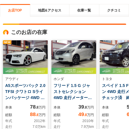
お店TOP
地図&アクセス
在庫一覧
クチコミ
このお店の在庫
NEW
アウディ
ホンダ
トヨタ
A5スポーツバック 2.0
フリード 1.5 G ジャ
スペイド 1.5 
TFSI クワトロ Sライ
ストセレクション
ン 4WD 走行
ンパッケージ 4WD ユ
4WD 走行メーターチ
チェック済 
ーザー買取車 黒革パ
ェック済 パワスラ
ビ フルセグ
78
39
本体
.8
万円
本体
.8
万円
本体
ワーシート HID フ
社外ナビ ワンセグ
トキー プッ
88
49
総額
.8
万円
総額
.8
万円
総額
ォグ スマートキー
バックカメラ HID
ート パワー
年式
2012
年
年式
2010
年
年式
プッシュスタート 純
キーレス 社外AW
ドア ETC 
走行
7.0
万km
走行
7.9
万km
走行
正ナビ バックカメ
ETC 車検整備付
AW レベラ