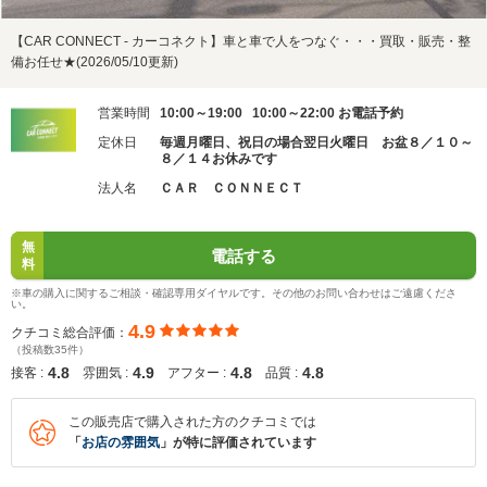
【CAR CONNECT - カーコネクト】車と車で人をつなぐ・・・買取・販売・整
備お任せ★(2026/05/10更新)
営業時間
10:00～19:00 10:00～22:00 お電話予約
定休日
毎週月曜日、祝日の場合翌日火曜日 お盆８／１０～
８／１４お休みです
法人名
ＣＡＲ ＣＯＮＮＥＣＴ
無
電話する
料
※車の購入に関するご相談・確認専用ダイヤルです。その他のお問い合わせはご遠慮くださ
い。
4.9
クチコミ総合評価：
（投稿数35件）
4.8
4.9
4.8
4.8
接客 :
雰囲気 :
アフター :
品質 :
この販売店で購入された方のクチコミでは
「
お店の雰囲気
」が特に評価されています