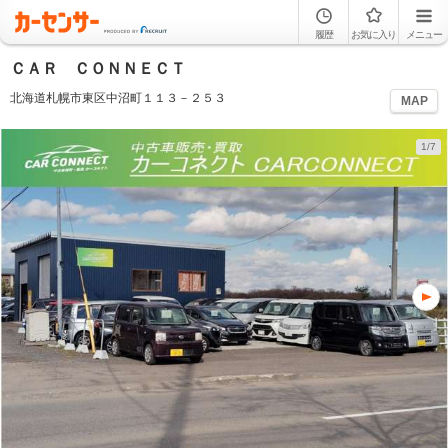
履歴
お気に入り
メニュー
ＣＡＲ ＣＯＮＮＥＣＴ
北海道札幌市東区中沼町１１３－２５３
MAP
1/7