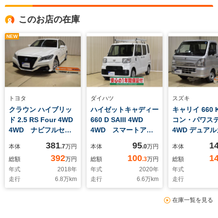
このお店の在庫
NEW
トヨタ
ダイハツ
スズキ
クラウン ハイブリッ
ハイゼットキャディー
キャリイ 660
ド 2.5 RS Four 4WD
660 D SAIII 4WD
コン・パワステ
4WD ナビフルセグ
4WD スマートアシ
4WD デュア
TV バックモニタ
スト ルーフキャリ
ブレーキサポ
381
95
1
本体
.7
万円
本体
.0
万円
本体
ー ETC ブラインド
ア ドライブレコーダ
出済未使用車
392
100
1
総額
万円
総額
.3
万円
総額
モニター
ー付き オートマチッ
年式
2018
年
年式
2020
年
年式
クハイビーム ライト
走行
6.8
万km
走行
6.6
万km
走行
レベリング 横滑り防
止
在庫一覧を見る