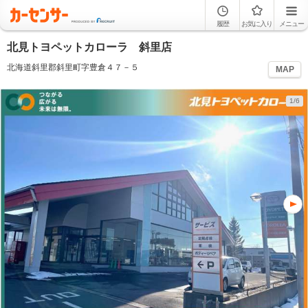
履歴
お気に入り
メニュー
北見トヨペットカローラ 斜里店
北海道斜里郡斜里町字豊倉４７－５
MAP
1/6