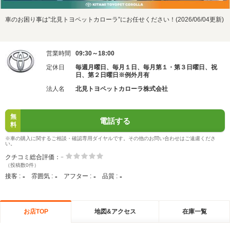
車のお困り事は”北見トヨペットカローラ”にお任せください！(2026/06/04更新)
営業時間
09:30～18:00
定休日
毎週月曜日、毎月１日、毎月第１・第３日曜日、祝
日、第２日曜日※例外月有
法人名
北見トヨペットカローラ株式会社
無
電話する
料
※車の購入に関するご相談・確認専用ダイヤルです。その他のお問い合わせはご遠慮くださ
い。
-
クチコミ総合評価：
（投稿数0件）
-
-
-
-
接客 :
雰囲気 :
アフター :
品質 :
お店TOP
地図&アクセス
在庫一覧