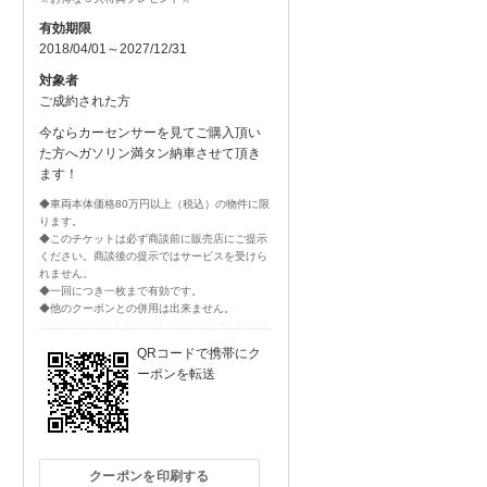
有効期限
2018/04/01～2027/12/31
対象者
ご成約された方
今ならカーセンサーを見てご購入頂い
た方へガソリン満タン納車させて頂き
ます！
◆車両本体価格80万円以上（税込）の物件に限
ります。
◆このチケットは必ず商談前に販売店にご提示
ください。商談後の提示ではサービスを受けら
れません。
◆一回につき一枚まで有効です。
◆他のクーポンとの併用は出来ません。
QRコードで携帯にク
ーポンを転送
クーポンを印刷する