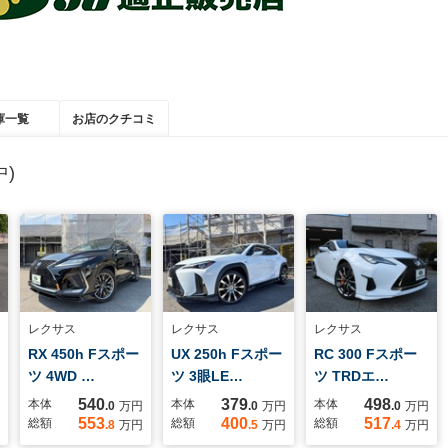
庫一覧
お店のクチコミ
)
レクサス
レクサス
レクサス
RX 450h Fスポー
UX 250h Fスポー
RC 300 Fスポー
ツ 4WD …
ツ 3眼LE…
ツ TRDエ…
540
379
498
本体
本体
本体
.0
万円
.0
万円
.0
万円
553
400
517
総額
総額
総額
.8
万円
.5
万円
.4
万円