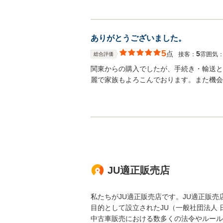
ありがとうございました。
5
点
5
接客：
雰囲気
総合評価
関東からの購入でしたが、手続き・輸送と
麗で家族もよろこんでおります。また機会
JU適正販売店
私たちがJU適正販売店です。JU適正販
目的として設立されたJU（一般社団法人
中古車販売における数多くの法令やルール