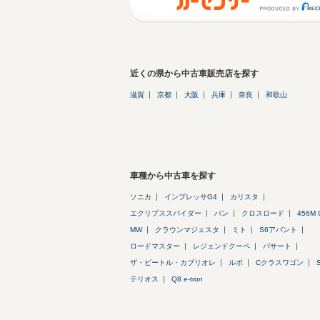
近くの県から中古車販売店を探す
滋賀
京都
大阪
兵庫
奈良
和歌山
車種から中古車を探す
ソニカ
インプレッサG4
カリスタ
エクリプススパイダー
バン
クロスロード
456M 
MW
クラウンマジェスタ
ミト
S6アバント
ロードマスター
レジェンドクーペ
パサート
ザ・ビートル・カブリオレ
ルポ
Cクラスワゴン
テリオス
Q8 e-tron