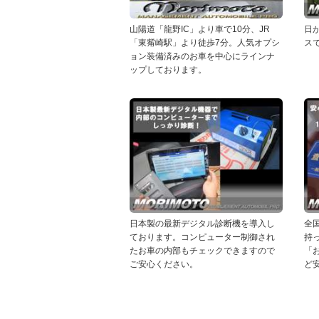
山陽道「龍野IC」より車で10分、JR
日
「東觜崎駅」より徒歩7分。人気オプシ
ス
ョン装備済みのお車を中心にラインナ
ップしております。
日本製の最新デジタル診断機を導入し
全
ております。コンピューター制御され
持
たお車の内部もチェックできますので
「
ご安心ください。
ど