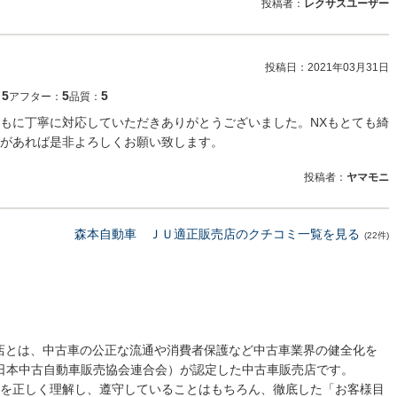
投稿者：
レクサスユーザー
投稿日：
2021年03月31日
5
5
5
：
アフター：
品質：
もに丁寧に対応していただきありがとうございました。NXもとても綺
があれば是非よろしくお願い致します。
投稿者：
ヤマモニ
森本自動車 ＪＵ適正販売店のクチコミ一覧を見る
(22件)
売店とは、中古車の公正な流通や消費者保護など中古車業界の健全化を
 日本中古自動車販売協会連合会）が認定した中古車販売店です。
を正しく理解し、遵守していることはもちろん、徹底した「お客様目