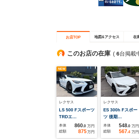
地図&アクセス
在
お店TOP
このお店の在庫
(
6
台掲載中
NEW
レクサス
レクサス
LS 500 Fスポーツ
ES 300h Fスポー
TRDエ…
ツ 後期…
860
548
本体
本体
.0
万円
.0
万円
875
567
総額
総額
万円
.4
万円