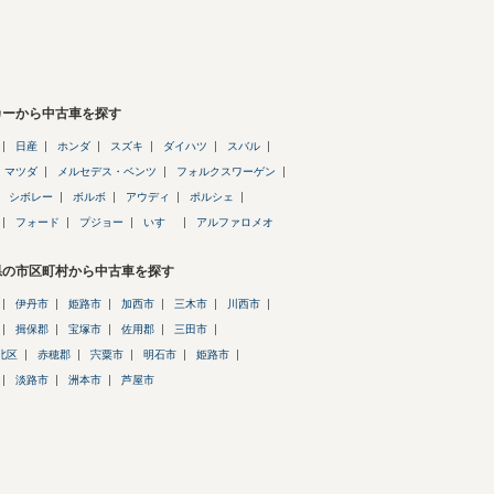
カーから中古車を探す
日産
ホンダ
スズキ
ダイハツ
スバル
マツダ
メルセデス・ベンツ
フォルクスワーゲン
シボレー
ボルボ
アウディ
ポルシェ
フォード
プジョー
いすゞ
アルファロメオ
県の市区町村から中古車を探す
伊丹市
姫路市
加西市
三木市
川西市
揖保郡
宝塚市
佐用郡
三田市
北区
赤穂郡
宍粟市
明石市
姫路市
淡路市
洲本市
芦屋市