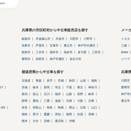
兵庫県の市区町村から中古車販売店を探す
メー
姫路市
丹波篠山市
丹波市
川西市
小野市
トヨタ
加東市
芦屋市
宝塚市
養父市
神戸市兵庫区
三菱
朝来市
三木市
洲本市
高砂市
多可郡
三田市
BMW
豊岡市
加西市
神戸市灘区
加古川市
ジープ
都道府県から中古車を探す
兵庫
北海道
青森
岩手
宮城
秋田
山形
福島
川西市
GT
茨城
栃木
群馬
埼玉
千葉
東京
神奈川
豊岡市
新潟
富山
石川
福井
山梨
長野
岐阜
神戸市
静岡
愛知
三重
滋賀
京都
大阪
兵庫
養父市
S-B8
奈良
和歌山
鳥取
島根
岡山
広島
山口
徳島
香川
愛媛
高知
福岡
佐賀
長崎
熊本
大分
宮崎
鹿児島
沖縄