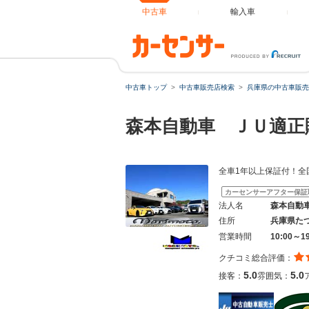
中古車
輸入車
中古車トップ
中古車販売店検索
兵庫県の中古車販売
森本自動車 ＪＵ適
全車1年以上保証付！全
カーセンサーアフター保証
法人名
森本自動
住所
兵庫県た
営業時間
10:00～1
クチコミ総合評価：
5.0
5.0
接客：
雰囲気：