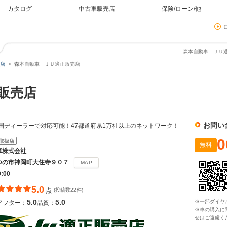
カタログ
中古車販売店
保険/ローン/他
森本自動車 ＪＵ適
店
森本自動車 ＪＵ適正販売店
正販売店
お問い
国ディーラーで対応可能！47都道府県1万社以上のネットワーク！
0
取扱店
無料
車株式会社
つの市神岡町大住寺９０７
MAP
9:00
5.0
点
(投稿数22件)
5.0
5.0
※一部ダイヤ
アフター：
品質：
※車の購入に
せはご遠慮く