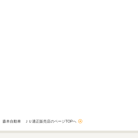
森本自動車 ＪＵ適正販売店のページTOPへ