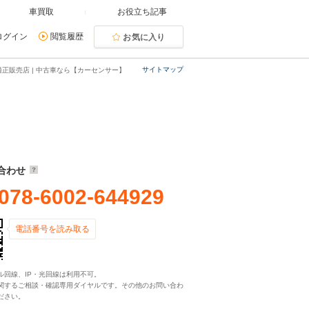
車買取
お役立ち記事
ログイン
閲覧履歴
お気に入り
サイトマップ
正販売店 | 中古車なら【カーセンサー】
合わせ
078-6002-644929
電話番号を読み取る
ル回線、IP・光回線は利用不可。
関するご相談・確認専用ダイヤルです。その他のお問い合わ
ださい。