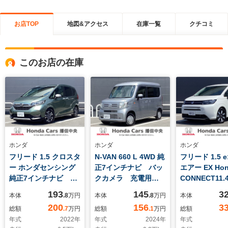
お店TOP
地図&アクセス
在庫一覧
クチコミ
このお店の在庫
ホンダ
ホンダ
ホンダ
フリード 1.5 クロスタ
N-VAN 660 L 4WD 純
フリード 1.5 e
ー ホンダセンシング
正7インチナビ バッ
エアー EX Ho
純正7インチナビ
クカメラ 充電用
CONNECT11
Honda SENSING
USBジャック キー
ナビ
193
145
3
本体
.8
万円
本体
.8
万円
本体
レスエントリーシステ
200
156
3
総額
.7
万円
総額
.1
万円
総額
ム 電動格納式ドアミ
年式
2022
年
年式
2024
年
年式
ラー UVカット機