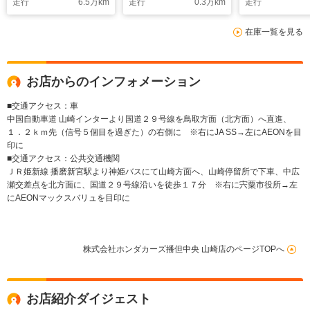
走行
6.5
万km
走行
0.3
万km
走行
能付フロントウインド
ウガラス フロントシ
在庫一覧を見る
ートアームレスト
LEDリアコンビネーシ
ョンランプ
お店からのインフォメーション
■交通アクセス：車
中国自動車道 山崎インターより国道２９号線を鳥取方面（北方面）へ直進、
１．２ｋｍ先（信号５個目を過ぎた）の右側に ※右にJA SS→左にAEONを目
印に
■交通アクセス：公共交通機関
ＪＲ姫新線 播磨新宮駅より神姫バスにて山崎方面へ、山崎停留所で下車、中広
瀬交差点を北方面に、国道２９号線沿いを徒歩１７分 ※右に宍粟市役所→左
にAEONマックスバリュを目印に
株式会社ホンダカーズ播但中央 山崎店のページTOPへ
お店紹介ダイジェスト