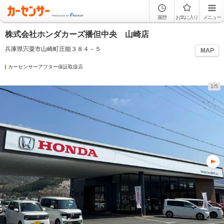
履歴
お気に入り
メニュー
株式会社ホンダカーズ播但中央 山崎店
兵庫県宍粟市山崎町庄能３８４－５
MAP
カーセンサーアフター保証取扱店
1/5