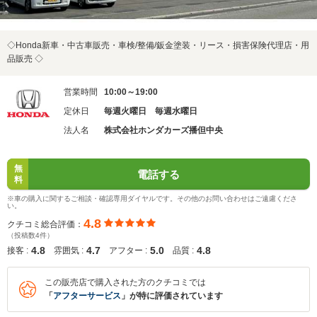
◇Honda新車・中古車販売・車検/整備/鈑金塗装・リース・損害保険代理店・用
品販売 ◇
営業時間
10:00～19:00
定休日
毎週火曜日 毎週水曜日
法人名
株式会社ホンダカーズ播但中央
無
電話する
料
※車の購入に関するご相談・確認専用ダイヤルです。その他のお問い合わせはご遠慮くださ
い。
4.8
クチコミ総合評価：
（投稿数4件）
4.8
4.7
5.0
4.8
接客 :
雰囲気 :
アフター :
品質 :
この販売店で購入された方のクチコミでは
「
アフターサービス
」が特に評価されています