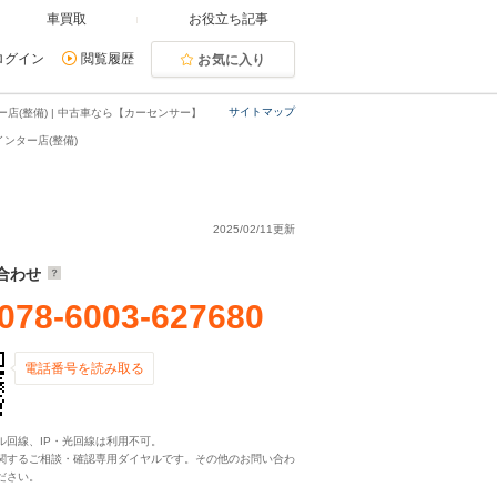
車買取
お役立ち記事
ログイン
閲覧履歴
お気に入り
サイトマップ
店(整備) | 中古車なら【カーセンサー】
ンター店(整備)
2025/02/11更新
合わせ
078-6003-627680
電話番号を読み取る
ル回線、IP・光回線は利用不可。
関するご相談・確認専用ダイヤルです。その他のお問い合わ
ださい。