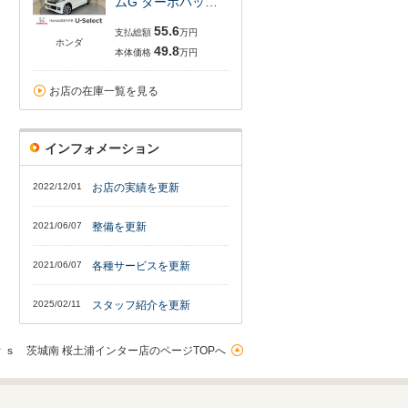
ムG ターボパッ…
55.6
支払総額
万円
ホンダ
49.8
本体価格
万円
お店の在庫一覧を見る
インフォメーション
2022/12/01
お店の実績を更新
2021/06/07
整備を更新
2021/06/07
各種サービスを更新
2025/02/11
スタッフ紹介を更新
ｓ 茨城南 桜土浦インター店のページTOPへ