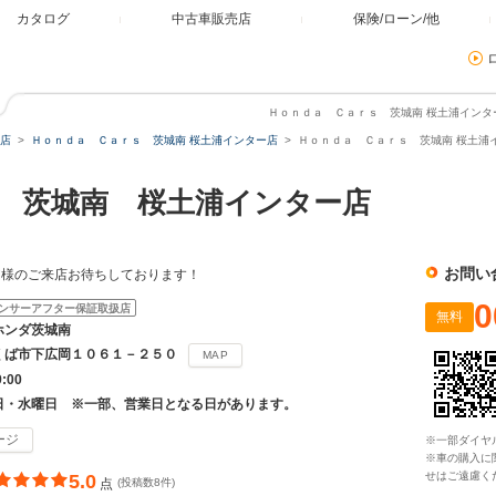
カタログ
中古車販売店
保険/ローン/他
Ｈｏｎｄａ Ｃａｒｓ 茨城南 桜土浦インター
店
Ｈｏｎｄａ Ｃａｒｓ 茨城南 桜土浦インター店
Ｈｏｎｄａ Ｃａｒｓ 茨城南 桜土浦イ
 茨城南 桜土浦インター店
お問い
皆様のご来店お待ちしております！
0
ンサーアフター保証取扱店
無料
ホンダ茨城南
くば市下広岡１０６１－２５０
MAP
9:00
日・水曜日 ※一部、営業日となる日があります。
ージ
※一部ダイヤ
※車の購入に
せはご遠慮く
5.0
点
(投稿数8件)