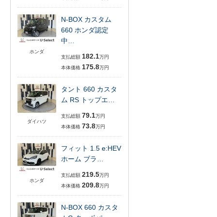
N-BOX カスタム
660 ホンダ認定
中…
ホンダ
182.1
支払総額
万円
175.8
本体価格
万円
タント 660 カスタ
ム RS トップエ…
79.1
支払総額
万円
ダイハツ
73.8
本体価格
万円
フィット 1.5 e:HEV
ホーム ブラ…
219.5
支払総額
万円
ホンダ
209.8
本体価格
万円
N-BOX 660 カスタ