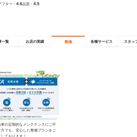
4.6
4.5
アフター：
品質：
庫一覧
お店の実績
各種サービス
スタッ
整備
動車の定期的なメンテナンスにご不
な方でも、安心した整備プランをご
意しております！