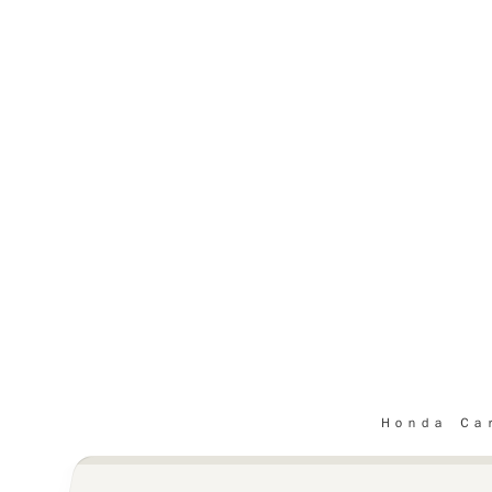
Ｈｏｎｄａ Ｃａｒ