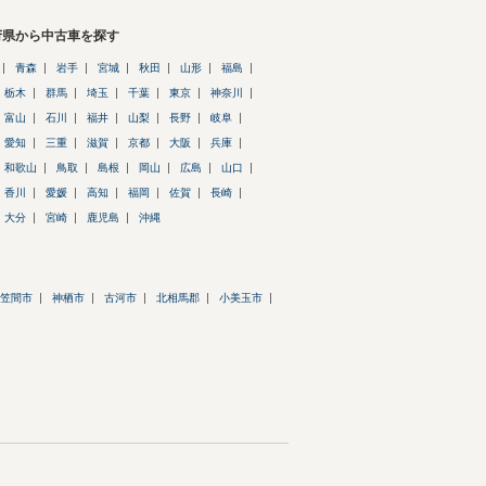
府県から中古車を探す
青森
岩手
宮城
秋田
山形
福島
栃木
群馬
埼玉
千葉
東京
神奈川
富山
石川
福井
山梨
長野
岐阜
愛知
三重
滋賀
京都
大阪
兵庫
和歌山
鳥取
島根
岡山
広島
山口
香川
愛媛
高知
福岡
佐賀
長崎
大分
宮崎
鹿児島
沖縄
笠間市
神栖市
古河市
北相馬郡
小美玉市