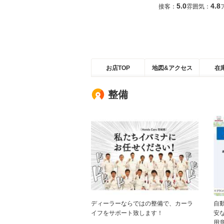
5.0
4.8
接客：
雰囲気：
お店TOP
地図&アクセス
在
整備
ディーラーならではの整備で、カーラ
自
イフをサポート致します！
安
用