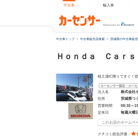
中古車
輸入車
中古車トップ
中古車販売店検索
茨城県の中古車販売
Ｈｏｎｄａ Ｃａｒｓ
桜土浦IC降りてすぐ！
カーセンサー認定・カーセ
法人名
株式会社
住所
茨城県つ
営業時間
09:30～1
定休日
毎週火曜
このお店のホームペ
クチコミ総合評価：