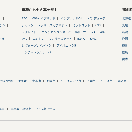
車種から中古車を探す
都道
ル
760
600ハイブリッド
インプレッサG4
バンデューラ
北海道
ゲン
シャラン
2シリーズカブリオレ
ミラトコット
CTS
茨城
ラグレイト
コンチネンタルスーパースポーツ
xB
4/4
新潟
メオ
V40
エレトレ
3シリーズクーペ
bZ4X
SW2
静岡
レヴォーグレイバック
アイオニック5
奈良
コンチネンタルクーペ
徳島
熊本
たちなか市
那珂郡
守谷市
石岡市
つくばみらい市
下妻市
つくば市
筑西市
入車
車買取・車査定
中古車リース