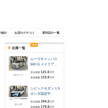
フ紹介
お店のクチコミ
系列店の一覧
NEW
NEW
NEW
NEW
在庫一覧
ムーヴキャンバス
660 G メイクア…
121.6
支払総額
万円
ダイハツ
115.8
本体価格
万円
シビックセダン 1.5
ホンダ認定中…
194.2
支払総額
万円
ホンダ
179.8
本体価格
万円