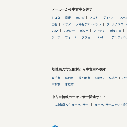
メーカーから中古車を探す
トヨタ
日産
ホンダ
スズキ
ダイハツ
スバ
三菱
マツダ
メルセデス・ベンツ
フォルクスワー
BMW
シボレー
ボルボ
アウディ
ポルシェ
ジープ
フォード
プジョー
いすゞ
アルファロ
茨城県の市区町村から中古車を探す
取手市
鉾田市
龍ヶ崎市
結城郡
結城市
ひ
高萩市
常総市
中古車情報カーセンサー関連サイト
中古車情報ならカーセンサー
カーセンサーエッジ・輸