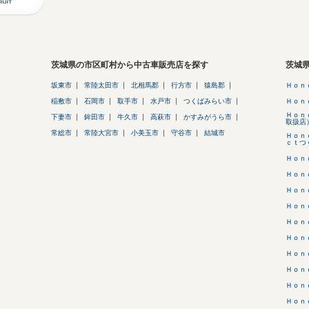
茨城県の市区町村から中古車販売店を探す
茨城
坂東市
常陸太田市
北相馬郡
行方市
猿島郡
Ｈｏｎ
稲敷市
石岡市
取手市
水戸市
つくばみらい市
Ｈｏｎ
Ｈｏｎ
下妻市
鉾田市
牛久市
高萩市
かすみがうら市
取扱店
常総市
常陸大宮市
小美玉市
守谷市
結城市
Ｈｏｎ
ｃｔつ
Ｈｏｎ
Ｈｏｎ
Ｈｏｎ
Ｈｏｎ
Ｈｏｎ
Ｈｏｎ
Ｈｏｎ
Ｈｏｎ
Ｈｏｎ
Ｈｏｎ