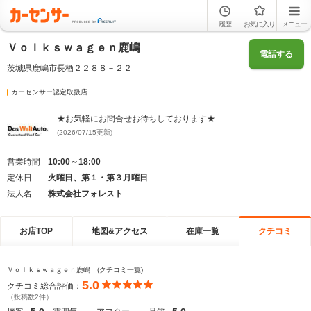
履歴
お気に入り
メニュー
Ｖｏｌｋｓｗａｇｅｎ鹿嶋
電話する
茨城県鹿嶋市長栖２２８８－２２
カーセンサー認定取扱店
★お気軽にお問合せお待ちしております★
(2026/07/15更新)
営業時間
10:00～18:00
定休日
火曜日、第１・第３月曜日
法人名
株式会社フォレスト
お店TOP
地図&アクセス
在庫一覧
クチコミ
Ｖｏｌｋｓｗａｇｅｎ鹿嶋 (クチコミ一覧)
5.0
クチコミ総合評価：
（投稿数2件）