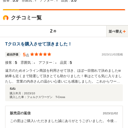
5.0
-
-
5.0
接客 :
雰囲気 :
アフター :
品質 :
クチコミ一覧
2
並べ替え
件
Tクロスを購入させて頂きました！
5
総合評価
2023/11/02投稿
点
5
‐
‐
5
接客 :
雰囲気 :
アフター :
品質 :
遠方のためオンライン商談を利用させて頂き、ほぼ一目惚れで決めましたw
納車も近くまで陸運して頂きとても助かりました！車はとても気に入りまし
たし、 営業の内赤さんの温かい心遣いにも感激しました。 これからワーゲ
ン車を購入検討されている方に自信を持っておススメできる販売店です(^-^)
ねね
購入年月：
2023/10
購入した車：フォルクスワーゲン T-Cross
販売店の返信
2023/11/02
この度はご購入いただきました誠にありがとうございました。 今後も
フォルクスワーゲンライフを楽しんでいただければと思います。 何か