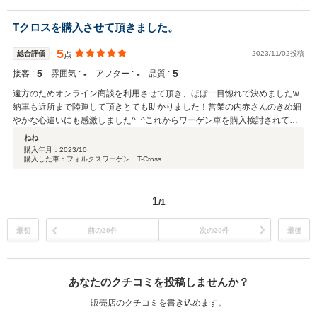
ございましたらお気軽にご連絡いただけると幸いです。 引き続きどう
ぞよろしくお願い致します。
Tクロスを購入させて頂きました。
5
総合評価
2023/11/02投稿
点
5
‐
‐
5
接客 :
雰囲気 :
アフター :
品質 :
遠方のためオンライン商談を利用させて頂き、ほぼ一目惚れで決めましたw
納車も近所まで陸運して頂きとても助かりました！営業の内赤さんのきめ細
やかな心遣いにも感激しました^_^これからワーゲン車を購入検討されてい
る方に自信をもっておススメします！
ねね
購入年月：
2023/10
購入した車：フォルクスワーゲン T-Cross
1
/1
最初
前の20件
次の20件
最後
あなたのクチコミを投稿しませんか？
販売店のクチコミを書き込めます。