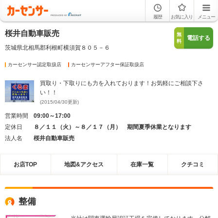
履歴
お気に入り
メニュー
桜井自動車販売
無
電話する
料
茨城県北相馬郡利根町横須賀８０５－６
カーセンサー認定取扱店
カーセンサーアフター保証取扱店
買取り・下取りにも力を入れております！お気軽にご相談下さ
い！！
(2015/04/30更新)
営業時間
09:00～17:00
定休日
８／１１（火）～８／１７（月） 期間夏季休業となります
法人名
桜井自動車販売
お店TOP
地図&アクセス
在庫一覧
クチコミ
整備