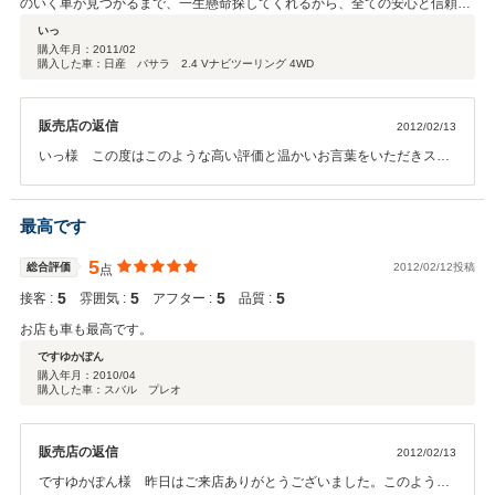
のいく車が見つかるまで、一生懸命探してくれるから、全ての安心と信頼が
できるお店です
いっ
購入年月：
2011/02
購入した車：日産 バサラ 2.4 Vナビツーリング 4WD
販売店の返信
2012/02/13
いっ様 この度はこのような高い評価と温かいお言葉をいただきスタ
ッフ一同大変嬉しく思っております。ありがとうございました。これ
からも末長いお付き合いの程宜しくお願いします。またご家族皆様で
のご来店お待ちしております♪
最高です
5
総合評価
2012/02/12投稿
点
5
5
5
5
接客 :
雰囲気 :
アフター :
品質 :
お店も車も最高です。
ですゆかぽん
購入年月：
2010/04
購入した車：スバル プレオ
販売店の返信
2012/02/13
ですゆかぽん様 昨日はご来店ありがとうございました。このような