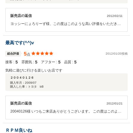
販売店の返信
2012/02/11
ヨッシーにょろりーず様、この度はこのような高い評価をいただきま
して誠にありがとうございます。 スタッフ一同大変嬉しく思っており
ます。 ヨッシーにょろりーず様にはいつも驚かされます！このような
車が大変身！あんな車も大変身！！ドレスアップのセンスは一目を置
最高です(^^)v
きます♪これからもRPMスタッフ一同末永く宜しくお願い致します。
5
総合評価
2012/01/20投稿
点
5
5
5
5
接客 :
雰囲気 :
アフター :
品質 :
気軽に遊びに行ける楽しいお店です
２００４０１２６
購入年月：
2009/07
購入した車：トヨタ bB
販売店の返信
2012/01/21
20040126様 いつもご来店ありがとうございます。 この度はこのよう
な高い評価を頂きまして、社員一同大変嬉しく思っております。 また
困ったことがありましたらご遠慮なくご相談・ご来店下さい。
ＲＰＭ良いね