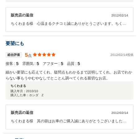
販売店の返信
2012/02/14
ちくわまる様 心温まるクチコミ誠にありがとうございます。ちくわ
まる様のクチコミにスタッフ一同恐縮ながらも大変嬉しく思っており
ます。またなんでも言ってくださいね♪
要望にも
5
総合評価
2012/02/14投稿
点
5
5
5
5
接客 :
雰囲気 :
アフター :
品質 :
細かい要望にも応えてくれ、疑問点もわかるまで説明してくれ、お店でわか
らない事もうやむやなしでとことん調べてくれる親切なお店。
ちくわまる
購入年月：
2010/10
購入した車：ホンダ Z
販売店の返信
2012/02/14
ちくわまる様 其の節はお車のご購入誠にありがとうございました。
今回このような高い評価とクチコミをいただきスタッフ一同大変感謝
しております。また今後もお車をお買い求めになる際はお手伝いさせ
て頂けると幸いです。これからも末長くお付き合いの程宜しくお願い