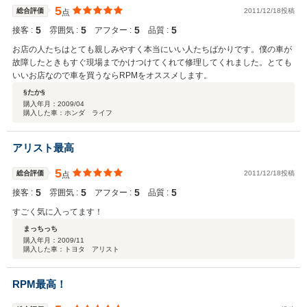
5
総合評価
2011/12/18投稿
点
5
5
5
5
接客 :
雰囲気 :
アフター :
品質 :
お店の人たちはとても親しみやすく本当にいい人たちばかりです。僕の車が
故障したときもすぐ現場までかけつけてくれて修理してくれました。とても
いいお店なので車を買うならRPMをオススメします。
§たか§
購入年月：
2009/04
購入した車：ホンダ ライフ
アリスト最高
5
総合評価
2011/12/18投稿
点
5
5
5
5
接客 :
雰囲気 :
アフター :
品質 :
すごく気に入ってます！
まっちっち
購入年月：
2009/11
購入した車：トヨタ アリスト
RPM最高！