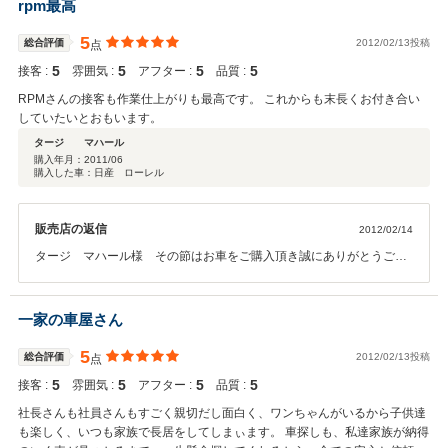
rpm最高
致します♪
5
総合評価
2012/02/13投稿
点
5
5
5
5
接客 :
雰囲気 :
アフター :
品質 :
RPMさんの接客も作業仕上がりも最高です。 これからも末長くお付き合い
していたいとおもいます。
タージ マハール
購入年月：
2011/06
購入した車：日産 ローレル
販売店の返信
2012/02/14
タージ マハール様 その節はお車をご購入頂き誠にありがとうござ
いました。久しくお顔を拝見しておりませんがお元気でしょうか？今
回このような高い評価とクチコミをいただきスタッフ一同大変嬉しく
思っております。また今後のメンテナンスや、次回お車をお買い求め
一家の車屋さん
になる際もぜひお手伝いさせて頂ければ嬉しいです。こちらこそ末長
いお付き合いの程宜しくお願い致します♪
5
総合評価
2012/02/13投稿
点
5
5
5
5
接客 :
雰囲気 :
アフター :
品質 :
社長さんも社員さんもすごく親切だし面白く、ワンちゃんがいるから子供達
も楽しく、いつも家族で長居をしてしまぃます。 車探しも、私達家族が納得