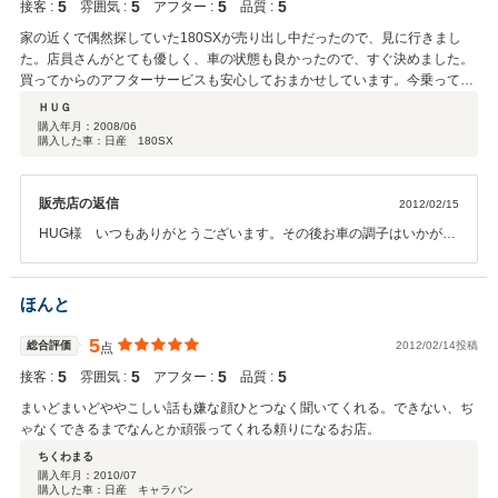
5
5
5
5
接客 :
雰囲気 :
アフター :
品質 :
家の近くで偶然探していた180SXが売り出し中だったので、見に行きまし
た。店員さんがとても優しく、車の状態も良かったので、すぐ決めました。
買ってからのアフターサービスも安心しておまかせしています。今乗ってい
る車もメンテナンスをしてもらっています。
ＨＵＧ
購入年月：
2008/06
購入した車：日産 180SX
販売店の返信
2012/02/15
HUG様 いつもありがとうございます。その後お車の調子はいかがで
しょうか？この度はこのような高い評価とクチコミをいただきスタッ
フ一同大変嬉しく思っております。これからもお客様に喜んでいただ
けるようスタッフ一同努力していきたいと思いますので末長くお付き
ほんと
合いの程宜しくお願い致します。また遊びに来てくださいね。追伸：
テストお疲れ様でした♪
5
総合評価
2012/02/14投稿
点
5
5
5
5
接客 :
雰囲気 :
アフター :
品質 :
まいどまいどややこしい話も嫌な顔ひとつなく聞いてくれる。できない、ぢ
ゃなくできるまでなんとか頑張ってくれる頼りになるお店。
ちくわまる
購入年月：
2010/07
購入した車：日産 キャラバン