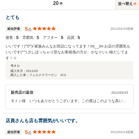
20
並べ替え
件
とても
5
総合評価
2012/02/15投稿
点
5
5
5
5
接客 :
雰囲気 :
アフター :
品質 :
いいです！(^0^)/ 家族みんなお世話になってます！m(__)m お店の雰囲気も
いいです(^^) 少しぽっちゃり型なお客様係の方が、かなりいい味だしてま
す！☆
モトシ
購入年月：
2011/02
購入した車：フォルクスワーゲン ポロ
販売店の返信
2012/02/15
モトシ様 いつもありがとうございます。この度はこのような高い評
価とクチコミをしていただきスタッフ一同大変嬉しく思っています。
モトシ様ご家族様のお車もお世話させていただいておりますがまた困
った事等がございましたらお気軽にお声掛けください。これからも末
店員さんも店も雰囲気がいいです。
長くお付き合いの程宜しくお願い致します。追伸：弊社の『少し』ぽ
っちゃり型のスタッフから⇒只今ダイエット中で～す!(^^)!
5
総合評価
2012/02/14投稿
点