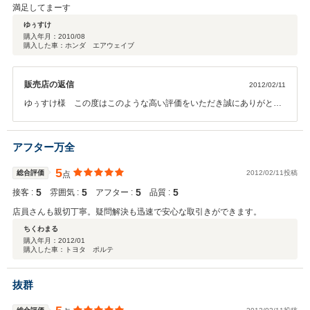
満足してまーす
ゆぅすけ
購入年月：
2010/08
購入した車：ホンダ エアウェイブ
販売店の返信
2012/02/11
ゆぅすけ様 この度はこのような高い評価をいただき誠にありがとう
ございました。ゆぅすけ様ご家族様ともお付き合いさせていただいて
おりますので、引き続きお車のメンテナンスはもちろん、お車の事で
何かお困りの際はお気軽にお声かけ下さい。今後とも宜しくお願い致
アフター万全
します。
5
総合評価
2012/02/11投稿
点
5
5
5
5
接客 :
雰囲気 :
アフター :
品質 :
店員さんも親切丁寧。疑問解決も迅速で安心な取引きができます。
ちくわまる
購入年月：
2012/01
購入した車：トヨタ ポルテ
抜群