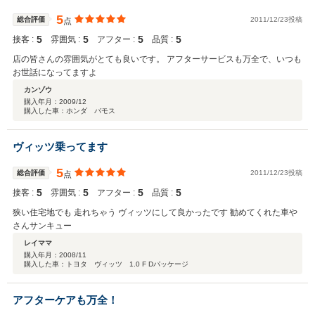
5
総合評価
2011/12/23投稿
点
5
5
5
5
接客 :
雰囲気 :
アフター :
品質 :
店の皆さんの雰囲気がとても良いです。 アフターサービスも万全で、いつも
お世話になってますよ
カンゾウ
購入年月：
2009/12
購入した車：ホンダ バモス
ヴィッツ乗ってます
5
総合評価
2011/12/23投稿
点
5
5
5
5
接客 :
雰囲気 :
アフター :
品質 :
狭い住宅地でも 走れちゃう ヴィッツにして良かったです 勧めてくれた車や
さんサンキュー
レイママ
購入年月：
2008/11
購入した車：トヨタ ヴィッツ 1.0 F Dパッケージ
アフターケアも万全！