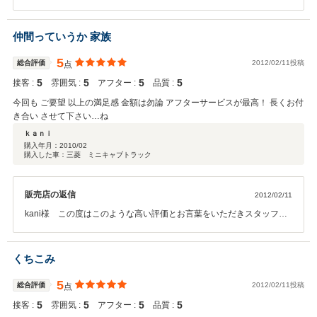
高い評価をいただきスタッフ一同大変嬉しく思っております。これか
らも末永いお付き合いの程宜しくお願い致します。またお近くに来ら
れた際は是非お立ち寄りください。
仲間っていうか 家族
5
総合評価
2012/02/11投稿
点
5
5
5
5
接客 :
雰囲気 :
アフター :
品質 :
今回も ご要望 以上の満足感 金額は勿論 アフターサービスが最高！ 長くお付
き合い させて下さい…ね
ｋａｎｉ
購入年月：
2010/02
購入した車：三菱 ミニキャブトラック
販売店の返信
2012/02/11
kani様 この度はこのような高い評価とお言葉をいただきスタッフ一
同大変嬉しく思っております。ありがとうございました。『仲間って
いうか 家族』・・・このタイトルで心温まりました。皆様にそう思
われるようなアットホームなRPMを目指していきたいと思っておりま
くちこみ
すので今後とも末永くお付き合いの程宜しくお願いします♪
5
総合評価
2012/02/11投稿
点
5
5
5
5
接客 :
雰囲気 :
アフター :
品質 :