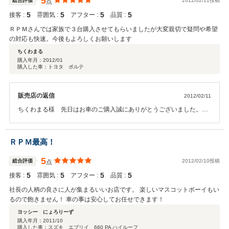
5
総合評価
2012/02/11投稿
点
5
5
5
5
接客 :
雰囲気 :
アフター :
品質 :
ＲＰＭさんでは家族で３台購入させてもらいましたが大変親切で疑問や希望
の対応も快速。今後もよろしくお願いします
ちくわまる
購入年月：
2012/01
購入した車：トヨタ ポルテ
販売店の返信
2012/02/11
ちくわまる様 先日はお車のご購入誠にありがとうございました。そ
の後お車の調子はいかがですか？ちくわまる様には既に３台お車をご
購入して頂いており当社のお得意様でもあります。そして今回このよ
うな高い評価・お言葉までも頂きスタッフ一同大変嬉しく思っていま
ＲＰＭ最高！
す。ありがとうございます。またお気軽にお立ち寄りください。
5
総合評価
2012/02/10投稿
点
5
5
5
5
接客 :
雰囲気 :
アフター :
品質 :
社長の人柄の良さに人が集まるいいお店です。 楽しいマスコットボーイもい
るので飽きません！ 車の事は安心してお任せできます！
ヨッシー にょろりーず
購入年月：
2011/10
購入した車：スズキ エブリイ 660 PA ハイルーフ