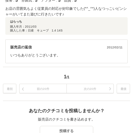
5
5
5
5
接客 :
雰囲気 :
アフター :
品質 :
お店の雰囲気もよく従業員の対応が好印象でした(*^_^*)人なつっこいピンシ
ャーがいてまた遊びに行きたいです♪
はらっち
購入年月：
2011/03
購入した車：日産 キューブ 1.4 14S
販売店の返信
2012/02/11
いつもありがとうございます。
1
/1
最初
前の20件
次の20件
最後
あなたのクチコミを投稿しませんか？
販売店のクチコミを書き込めます。
投稿する