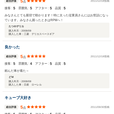
5
総合評価
2011/12/18投稿
点
5
5
5
5
接客 :
雰囲気 :
アフター :
品質 :
みなさんとても親切で助かります！特に太った従業員さんにはお世話になっ
ています。みなさん困ったときはRPMへ！
たつやデリカ
購入年月：
2008/09
購入した車：三菱 デリカスペースギア
良かった
5
総合評価
2011/12/18投稿
点
5
4
5
5
接客 :
雰囲気 :
アフター :
品質 :
頼んだ車が着た～
どＭ
購入年月：
2008/09
購入した車：日産 ローレル
キューブ大好き
5
総合評価
2011/09/30投稿
点