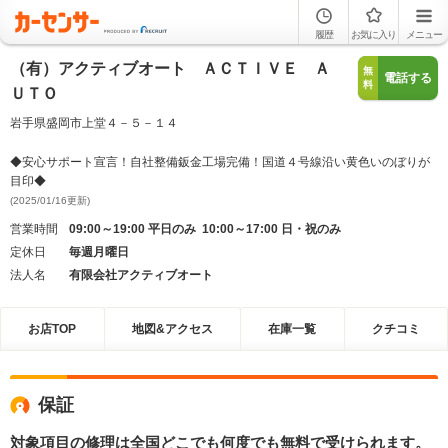
履歴
お気に入り
メニュー
（有）アクティブオート ＡＣＴＩＶＥ Ａ
無
電話する
料
ＵＴＯ
岩手県盛岡市上堂４－５－１４
◆安心サポート宣言！自社整備鈑金工場完備！国道４号線沿い黄色いのぼりが
目印◆
(2025/01/16更新)
営業時間
09:00～19:00 平日のみ 10:00～17:00 日・祝のみ
定休日
毎週月曜日
法人名
有限会社アクティブオート
お店TOP
地図&アクセス
在庫一覧
クチコミ
保証
対象項目の修理は全国どこでも何度でも無料で受けられます。