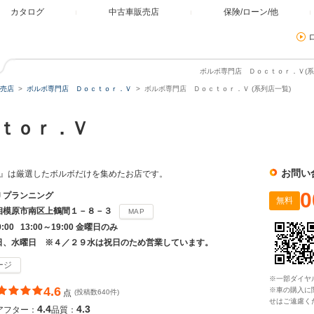
カタログ
中古車販売店
保険/ローン/他
ボルボ専門店 Ｄｏｃｔｏｒ．Ｖ(系
売店
ボルボ専門店 Ｄｏｃｔｏｒ．Ｖ
ボルボ専門店 Ｄｏｃｔｏｒ．Ｖ (系列店一覧)
ｃｔｏｒ．Ｖ
お問い
r.V』は厳選したボルボだけを集めたお店です。
0
Ｊプランニング
無料
相模原市南区上鶴間１－８－３
MAP
9:00 13:00～19:00 金曜日のみ
日、水曜日 ※４／２９水は祝日のため営業しています。
ージ
※一部ダイヤ
4.6
※車の購入に
点
(投稿数640件)
せはご遠慮く
4.4
4.3
アフター：
品質：