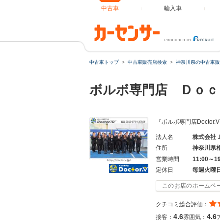
中古車
輸入車
中古車トップ
中古車販売店検索
神奈川県の中古車販
ボルボ専門店 Ｄｏ
『ボルボ専門店Docto
法人名
株式会社
住所
神奈川県
営業時間
11:00～1
定休日
毎週火曜
このお店のホームペ
クチコミ総合評価：
4.6
4.6
接客：
雰囲気：