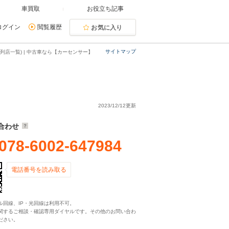
車買取
お役立ち記事
ログイン
閲覧履歴
お気に入り
サイトマップ
列店一覧) | 中古車なら【カーセンサー】
2023/12/12更新
合わせ
078-6002-647984
電話番号を読み取る
ル回線、IP・光回線は利用不可。
関するご相談・確認専用ダイヤルです。その他のお問い合わ
ださい。