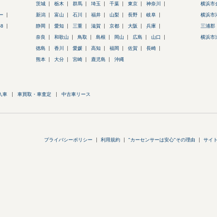
茨城
栃木
群馬
埼玉
千葉
東京
神奈川
横浜市
ー
新潟
富山
石川
福井
山梨
長野
岐阜
横浜市
-8
静岡
愛知
三重
滋賀
京都
大阪
兵庫
三浦郡
奈良
和歌山
鳥取
島根
岡山
広島
山口
横浜市
徳島
香川
愛媛
高知
福岡
佐賀
長崎
熊本
大分
宮崎
鹿児島
沖縄
入車
車買取・車査定
中古車リース
プライバシーポリシー
利用規約
"カーセンサーは安心"その理由
サイ