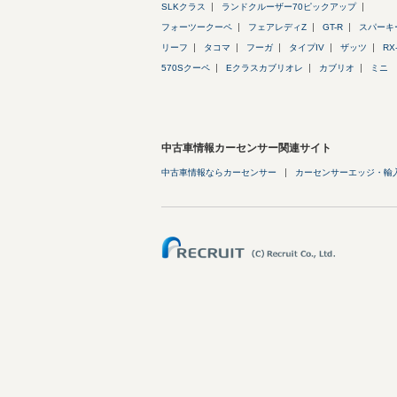
SLKクラス
ランドクルーザー70ピックアップ
フォーツークーペ
フェアレディZ
GT-R
スパーキ
リーフ
タコマ
フーガ
タイプIV
ザッツ
RX
570Sクーペ
Eクラスカブリオレ
カブリオ
ミニ
中古車情報カーセンサー関連サイト
中古車情報ならカーセンサー
カーセンサーエッジ・輸