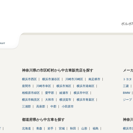
ボルボ
神奈川県の市区町村から中古車販売店を探す
メー
横浜市西区
横浜市瀬谷区
川崎市川崎区
南足柄市
トヨタ
座間市
川崎市幸区
横浜市旭区
横浜市港南区
三菱
相模原市緑区
愛甲郡
綾瀬市
横浜市中区
BMW
横浜市鶴見区
大和市
横須賀市
横浜市青葉区
ジープ
三浦郡
高座郡
中郡
小田原市
都道府県から中古車を探す
神奈
ダ
北海道
青森
岩手
宮城
秋田
山形
福島
横浜市