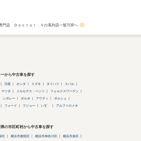
専門店 Ｄｏｃｔｏｒ．Ｖの系列店一覧TOPへ
カーから中古車を探す
日産
ホンダ
スズキ
ダイハツ
スバル
マツダ
メルセデス・ベンツ
フォルクスワーゲン
シボレー
ボルボ
アウディ
ポルシェ
フォード
プジョー
いすゞ
アルファロメオ
川県の市区町村から中古車を探す
栄区
横浜市都筑区
横浜市神奈川区
横浜市泉区