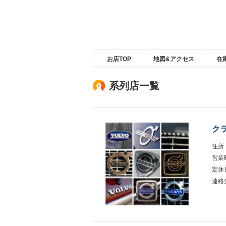
お店TOP
地図&アクセス
在
系列店一覧
ク
住所
営業
定休
連絡