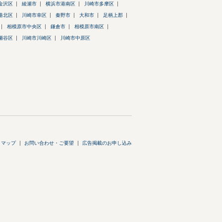
金沢区
綾瀬市
横浜市港南区
川崎市多摩区
港北区
川崎市幸区
秦野市
大和市
足柄上郡
相模原市中央区
鎌倉市
相模原市南区
瀬谷区
川崎市川崎区
川崎市中原区
トマップ
お問い合わせ・ご要望
広告掲載のお申し込み