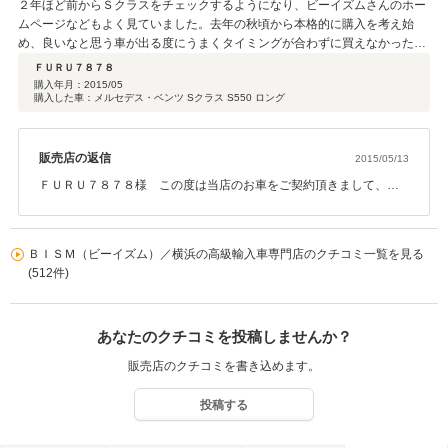
２年ほど前からＳクラスをチェックするようになり、ビーイズムさんのホー
ムページなどもよく見ていました。去年の秋頃から本格的に購入を考え始
め、良いなと思う車が出る度にうまくタイミングが合わずに買えなかったの
ですが、今年に入り、走行距離や見た目、機能や綺麗さにおいて申し分のな
ＦＵＲＵ７８７８
い車を見つけました。今回購入した車はまさに念願の一台で、本当に気に入
購入年月：
2015/05
購入した車：メルセデス・ベンツ Sクラス S550 ロング
りました！お店も綺麗で対応も丁寧でしたので、ビーイズムさんで購入して
良かったと満足しています。ありがとうございました。
販売店の返信
2015/05/13
ＦＵＲＵ７８７８様 この度は当店のお車をご契約頂きまして、誠
にありがとうございました！Ｓ５５０ロングの黒で左ハンドルの車
輌につきまして、ＦＵＲＵ７８７８様から電話でご来店のご予約を
受け、その日のうちに当店へお越し頂きました事、非常に感謝して
ＢＩＳＭ（ビーイズム）／横浜の高級輸入車専門店のクチコミ一覧を見る
おります。すでにお問合せを頂きました段階で、お車の方はかなり
(512件)
気に入っておられましたので、少し車を見てすぐにご契約頂きまし
た事、よく覚えております。ご納車までの期間中に、体調を崩され
て入院なされていたにも関わらず、書類等迅速にご準備頂きまし
あなたのクチコミを投稿しませんか？
て、本当にありがとうございました。お陰様で、当店もご納車まで
スムーズにご対応させていただく事が出来ました。ＦＵＲＵ７８７
販売店のクチコミを書き込めます。
８様は、東京都内にお住まいですので、今後とも、なにかありまし
たらお気軽にご連絡頂ければと存じます。ありがとうございまし
投稿する
た！