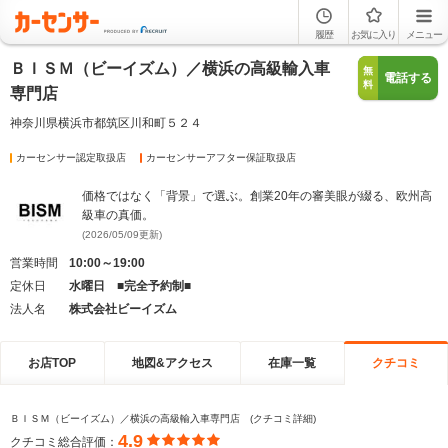
履歴
お気に入り
メニュー
ＢＩＳＭ（ビーイズム）／横浜の高級輸入車
無
電話する
料
専門店
神奈川県横浜市都筑区川和町５２４
カーセンサー認定取扱店
カーセンサーアフター保証取扱店
価格ではなく「背景」で選ぶ。創業20年の審美眼が綴る、欧州高
級車の真価。
(2026/05/09更新)
営業時間
10:00～19:00
定休日
水曜日 ■完全予約制■
法人名
株式会社ビーイズム
お店TOP
地図&アクセス
在庫一覧
クチコミ
ＢＩＳＭ（ビーイズム）／横浜の高級輸入車専門店 (クチコミ詳細)
4.9
クチコミ総合評価：