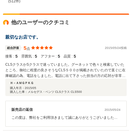
(512件)
他のユーザーのクチコミ
親切なお店です。
5
総合評価
2015/05/24投稿
点
5
5
5
5
接客 :
雰囲気 :
アフター :
品質 :
CLSクラスかSクラスで迷っていました。グーネットで色々と検索していた
ところ、御社に程度の良さそうなCLS５００が掲載されていたので直ぐに在
庫確認の為、電話をしました。電話に出て下さった担当の方の応対が非常に
良かったのでその日にお店にお伺いさせて頂きました。実際に車を目の前に
Ｈ－ＡＭＧＰＫＧ
するとネットの画像より良く見えました。担当の方の説明も丁寧だったので
購入年月：
2015/05
購入した車：メルセデス・ベンツ CLSクラス CLS500
即決しました。納車までのやりとりも非常に丁寧ででしたので良い買い物が
できました。都内在住なので今後も修理や車検等でお世話になります。
販売店の返信
2015/05/24
この度は、弊社をご利用頂きまして誠にありがとうございました。
ネットをご覧頂きまして在庫確認のお電話を頂いたのが最初でし
た。その後、お忙しい中、当日にご来店下さいまして本当にありが