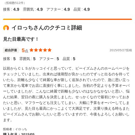
（投稿数512件）
4.9
4.9
4.9
4.9
接客 :
雰囲気 :
アフター :
品質 :
イロっちさんのクチコミ詳細
見た目最高です！
5
総合評価
2015/05/27投稿
点
5
5
5
5
接客 :
雰囲気 :
アフター :
品質 :
以前からＣＬＳがカッコイイと思っていて、ビーイズムさんのホームページを
チェックしていました。出来れば後期型が良かったのでずっと出るのを待って
いたら、距離も少なくて綺麗な車が新しく追加されていたので、急に思い立っ
て東京から電車でお店に直接行く事にしました。当初の予定よりも予算オーバ
ーしていましたが、こんなに綺麗で距離も少ないのはなかなかないと思い、悩
んだ結果、翌日の夜に購入を決意しました。せっかくなので最初にやっておき
たいと思い、マフラーなども注文してしまい、大幅に予算をオーバーしてしま
いましたが、見た目も最高にかっこよくて大満足です。次乗り換える時もまた
ビーイズムさんでお願いしたいと思っていますので、今後もよろしくお願いし
ます。
投稿者：イロっち
購入年月：
2015/05