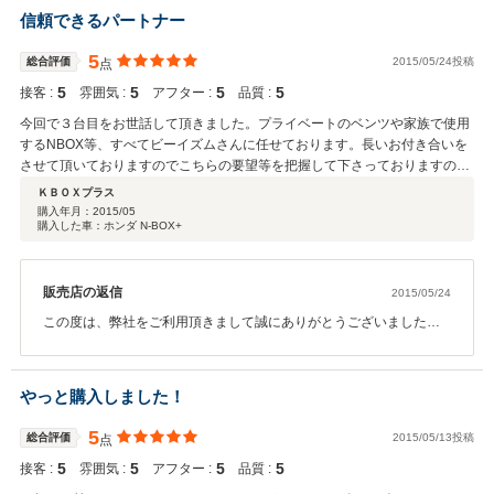
とうございました。Sクラスとも迷われておりましたが、車両の大き
信頼できるパートナー
さ等のコンパクトさでCLSクラスをお選び頂きました。ご準備頂く
書類等も早急にご手配頂いたお蔭でご希望のご納車日を迎える事が
5
総合評価
2015/05/24投稿
点
出来ました。都内にお住まいですので今後のアフターも弊社へお任
5
5
5
5
接客 :
せ下さい。色々とご相談に乗らさせて頂きます。末永いお付き合い
雰囲気 :
アフター :
品質 :
を宜しくお願い致します。
今回で３台目をお世話して頂きました。プライベートのベンツや家族で使用
するNBOX等、すべてビーイズムさんに任せております。長いお付き合いを
させて頂いておりますのでこちらの要望等を把握して下さっておりますので
とても楽です。自宅は埼玉ですが、オイル交換や修理、車検の全てをお願い
ＫＢＯＸプラス
できる信頼できるお店です！また次の乗り換え時も宜しくお願い致します。
購入年月：
2015/05
購入した車：ホンダ N-BOX+
今回は、本当に程度の良い車両を提供して頂き、本当にありがとうございま
した。
販売店の返信
2015/05/24
この度は、弊社をご利用頂きまして誠にありがとうございました。
無事にご納車まで終了致しまして一安心です。ＫＢＯＸプラス様と
は長いお付き合いをさせて頂いております。お車お乗換えの度にご
相談下さって弊社をご利用頂いております。いつもいつも本当にあ
やっと購入しました！
りがとうございます。また次のお乗換え時もご期待に沿える様、頑
張りますので今後も引き続き宜しくお願い致します。
5
総合評価
2015/05/13投稿
点
5
5
5
5
接客 :
雰囲気 :
アフター :
品質 :