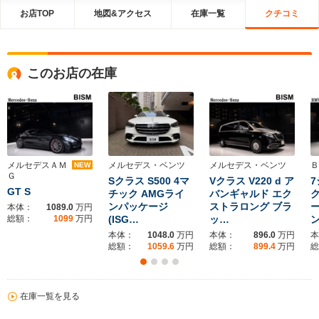
お店TOP
地図&アクセス
在庫一覧
クチコミ
このお店の在庫
メルセデスＡＭ
メルセデス・ベンツ
メルセデス・ベンツ
Ｂ
NEW
Ｇ
Sクラス S500 4マ
Vクラス V220 d ア
7
GT S
チック AMGライ
バンギャルド エク
ク
ンパッケージ
ストラロング ブラ
本体：
1089.0
万円
総額：
1099
万円
(ISG…
ッ…
ン
本体：
1048.0
万円
本体：
896.0
万円
本
総額：
1059.6
万円
総額：
899.4
万円
総
在庫一覧を見る