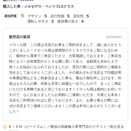
購入した車：メルセデス・ベンツ CLSクラス
5
5
5
5
デザイン :
走行性能 :
居住性 :
総合評価
5
4
運転しやすさ :
維持費の安さ :
販売店の返信
2015/05/27
イロっち様 この度は当店のお車をご契約頂きまして、誠にありがとう
ございました！イロっち様は後期型のＣＬＳクラスをご覧になるため
に、都内から電車でご来店くださり、大変感謝しております。ご来店当
時にもう一台前期型のＣＬＳも隣に置いてあり、金額面も含めた上で
色々とお悩みになられておりましたが、翌日の夜にはご契約のご連絡を
頂きましてありがとうございました。その後わざわざ当店まで印鑑証明
や車庫証明などをご持参頂きました事も、重ねて御礼申し上げます。外
装はもちろんの事、内装も非常に綺麗な一台でしたので、きっとご満足
いただける車輌であると信じております！イロっち様は都内にお住いで
すので、なにかありましたらお気軽にご連絡いただき、今後とも末永く
当店をご利用頂ければと思っております。また、お乗り換えの際には、
ぜひ当店までご連絡くださいませ！この度は本当にありがとうございま
した！
ＢＩＳＭ（ビーイズム）／横浜の高級輸入車専門店のクチコミ一覧を見る