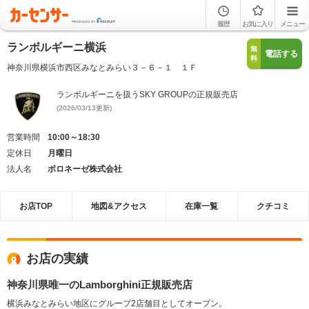
履歴
お気に入り
メニュー
ランボルギーニ横浜
無
電話する
料
神奈川県横浜市西区みなとみらい３－６－１ １Ｆ
ランボルギーニを扱うSKY GROUPの正規販売店
(2026/03/13更新)
営業時間
10:00～18:30
定休日
月曜日
法人名
ボロネーゼ株式会社
お店TOP
地図&アクセス
在庫一覧
クチコミ
お店の実績
神奈川県唯一のLamborghini正規販売店
横浜みなとみらい地区にグループ2店舗目としてオープン。