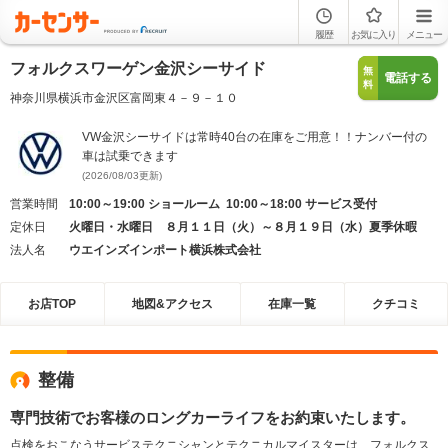
履歴
お気に入り
メニュー
フォルクスワーゲン金沢シーサイド
無
電話する
料
神奈川県横浜市金沢区富岡東４－９－１０
VW金沢シーサイドは常時40台の在庫をご用意！！ナンバー付の
車は試乗できます
(2026/08/03更新)
営業時間
10:00～19:00 ショールーム 10:00～18:00 サービス受付
定休日
火曜日・水曜日 ８月１１日（火）～８月１９日（水）夏季休暇
法人名
ウエインズインポート横浜株式会社
お店TOP
地図&アクセス
在庫一覧
クチコミ
整備
専門技術でお客様のロングカーライフをお約束いたします。
点検をおこなうサービステクニシャンとテクニカルマイスターは、フォルクス