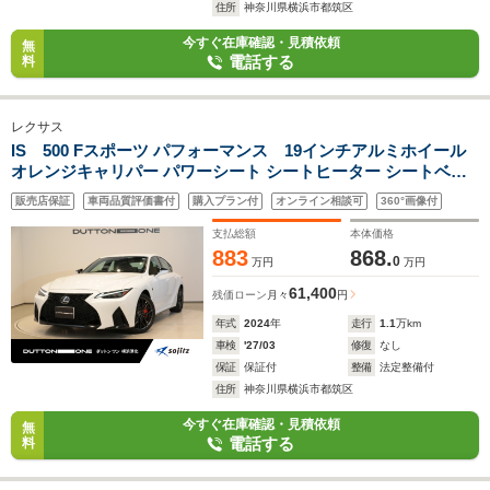
住所
神奈川県横浜市都筑区
今すぐ在庫確認・見積依頼
無
電話する
料
レクサス
IS 500 Fスポーツ パフォーマンス 19インチアルミホイール
オレンジキャリパー パワーシート シートヒーター シートベン
チレーション ステアリングヒーター サラウンドビューカメラ
販売店保証
車両品質評価書付
購入プラン付
オンライン相談可
360°画像付
トランクスポイラー LEDヘッドライト 純正ナビゲーション
BSM
支払総額
本体価格
883
868.
0
万円
万円
61,400
残価ローン
月々
円
年式
2024
年
走行
1.1
万km
車検
'27/03
修復
なし
保証
保証付
整備
法定整備付
住所
神奈川県横浜市都筑区
今すぐ在庫確認・見積依頼
無
電話する
料