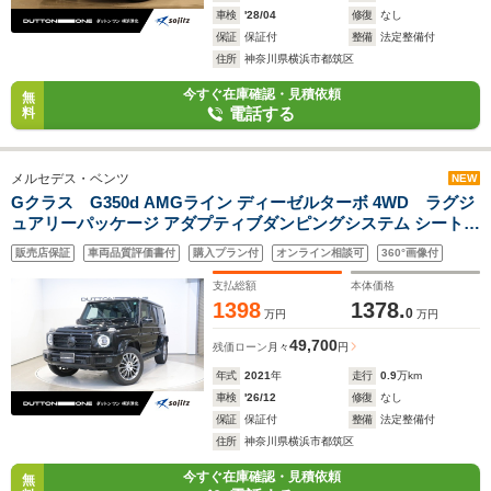
車検
'28/04
修復
なし
保証
保証付
整備
法定整備付
住所
神奈川県横浜市都筑区
今すぐ在庫確認・見積依頼
無
電話する
料
メルセデス・ベンツ
NEW
Gクラス G350d AMGライン ディーゼルターボ 4WD ラグジ
ュアリーパッケージ アダプティブダンピングシステム シートヒ
ーター Brumesterサウンド スライディングルーフ ブラックレ
販売店保証
車両品質評価書付
購入プラン付
オンライン相談可
360°画像付
ザー 20インチアルミホイール レーダーセーフティパッケージ
LEDヘッドライト
支払総額
本体価格
1398
1378.
0
万円
万円
49,700
残価ローン
月々
円
年式
2021
年
走行
0.9
万km
車検
'26/12
修復
なし
保証
保証付
整備
法定整備付
住所
神奈川県横浜市都筑区
今すぐ在庫確認・見積依頼
無