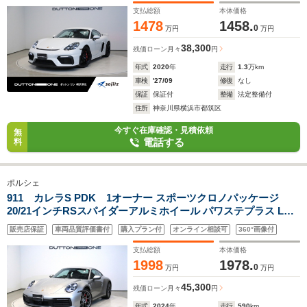
支払総額
本体価格
1478
1458.
0
万円
万円
38,300
残価ローン
月々
円
年式
2020
年
走行
1.3
万km
車検
'27/09
修復
なし
保証
保証付
整備
法定整備付
住所
神奈川県横浜市都筑区
今すぐ在庫確認・見積依頼
無
電話する
料
ポルシェ
911 カレラS PDK 1オーナー スポーツクロノパッケージ
20/21インチRSスパイダーアルミホイール パワステプラス LED
マトリックスヘッドライト GTシルバー レッドキャリパー シー
販売店保証
車両品質評価書付
購入プラン付
オンライン相談可
360°画像付
トヒーター オートエアコン サラウンドビューカメラ
支払総額
本体価格
1998
1978.
0
万円
万円
45,300
残価ローン
月々
円
年式
2024
年
走行
590
km