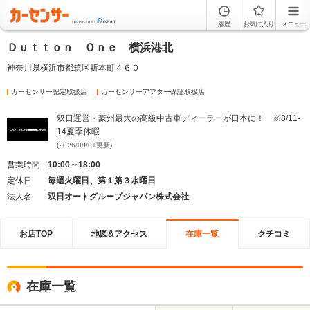
履歴
お気に入り
メニュー
Ｄｕｔｔｏｎ Ｏｎｅ 横浜港北
神奈川県横浜市都筑区折本町４６０
カーセンサー認定取扱店
カーセンサーアフター保証取扱店
双日運営・豪州最大の高級中古車ディーラーが日本に！ ※8/11-
14夏季休暇
(2026/08/01更新)
営業時間
10:00～18:00
定休日
毎週火曜日、第１第３水曜日
法人名
双日オートグループジャパン株式会社
お店TOP
地図&アクセス
在庫一覧
クチコミ
在庫一覧