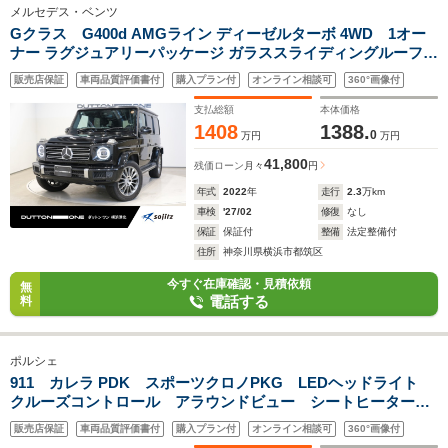
メルセデス・ベンツ
Gクラス G400d AMGライン ディーゼルターボ 4WD 1オー
ナー ラグジュアリーパッケージ ガラススライディングルーフ
Brumesterサウンド レーダーセーフティパッケージ アダプティ
販売店保証
車両品質評価書付
購入プラン付
オンライン相談可
360°画像付
ブダンピングシステム 20インチAW LEDヘッドライト ブラック
レザーシート 純正ナビ
支払総額
本体価格
1408
1388.
0
万円
万円
41,800
残価ローン
月々
円
年式
2022
年
走行
2.3
万km
車検
'27/02
修復
なし
保証
保証付
整備
法定整備付
住所
神奈川県横浜市都筑区
今すぐ在庫確認・見積依頼
無
電話する
料
ポルシェ
911 カレラ PDK スポーツクロノPKG LEDヘッドライト
クルーズコントロール アラウンドビュー シートヒーター
スポーツテールパイプ carplay
販売店保証
車両品質評価書付
購入プラン付
オンライン相談可
360°画像付