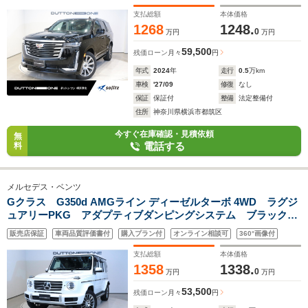
トシステム ヘッドアップディスプレイ クルーズコントロール
支払総額
本体価格
1268
1248.
0
万円
万円
59,500
残価ローン
月々
円
年式
2024
年
走行
0.5
万km
車検
'27/09
修復
なし
保証
保証付
整備
法定整備付
住所
神奈川県横浜市都筑区
今すぐ在庫確認・見積依頼
無
電話する
料
メルセデス・ベンツ
Gクラス G350d AMGライン ディーゼルターボ 4WD ラグジ
ュアリーPKG アダプティブダンピングシステム ブラックレ
ザー シートヒーター レーダーセーフティPKG 純正20イン
販売店保証
車両品質評価書付
購入プラン付
オンライン相談可
360°画像付
チAW メモリー付パワーシート レザーシート アダプティ
ブ・クルーズコントロール
支払総額
本体価格
1358
1338.
0
万円
万円
53,500
残価ローン
月々
円