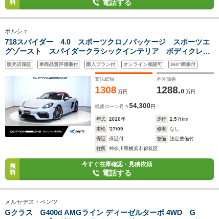
電話する
料
ポルシェ
718スパイダー 4.0 スポーツクロノパッケージ スポーツエ
グゾースト スパイダークラシックインテリア ボディクレヨ
ン色 サテンプラチナ21インチAW 電動格納ミラー シート
販売店保証
車両品質評価書付
購入プラン付
オンライン相談可
360°画像付
ヒーター レッドルーフ クルーズコントロール
支払総額
本体価格
1308
1288.
0
万円
万円
54,300
残価ローン
月々
円
年式
2020
年
走行
2.5
万km
車検
'27/09
修復
なし
保証
保証付
整備
法定整備付
住所
神奈川県横浜市都筑区
今すぐ在庫確認・見積依頼
無
電話する
料
メルセデス・ベンツ
Gクラス G400d AMGライン ディーゼルターボ 4WD G