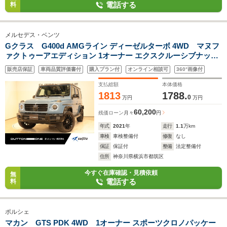
電話する
料
メルセデス・ベンツ
Gクラス G400d AMGライン ディーゼルターボ 4WD マヌフ
ァクトゥーアエディション 1オーナー エクスクルーシブナッパ
レザー シートヒーター シートベンチレーション サンルーフ ブ
販売店保証
車両品質評価書付
購入プラン付
オンライン相談可
360°画像付
ルメスターサウンド デジタルインナーミラー アダプティブダン
ピングシステム
支払総額
本体価格
1813
1788.
0
万円
万円
60,200
残価ローン
月々
円
年式
2021
年
走行
1.1
万km
車検
車検整備付
修復
なし
保証
保証付
整備
法定整備付
住所
神奈川県横浜市都筑区
今すぐ在庫確認・見積依頼
無
電話する
料
ポルシェ
マカン GTS PDK 4WD 1オーナー スポーツクロノパッケー