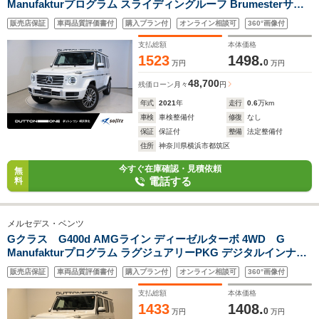
Manufakturプログラム スライディングルーフ Brumesterサウ
ンド シートヒーター シートベンチレーション メモリー付パワ
販売店保証
車両品質評価書付
購入プラン付
オンライン相談可
360°画像付
ーシート LEDヘッドライト サラウンドビューカメラ レザーシ
ート 純正ナビゲーション
支払総額
本体価格
1523
1498.
0
万円
万円
48,700
残価ローン
月々
円
年式
2021
年
走行
0.6
万km
車検
車検整備付
修復
なし
保証
保証付
整備
法定整備付
住所
神奈川県横浜市都筑区
今すぐ在庫確認・見積依頼
無
電話する
料
メルセデス・ベンツ
Gクラス G400d AMGライン ディーゼルターボ 4WD G
Manufakturプログラム ラグジュアリーPKG デジタルインナー
ミラー アダプティブダンピングシステム ボディ同色スペアタイ
販売店保証
車両品質評価書付
購入プラン付
オンライン相談可
360°画像付
ヤリング シートヒーター/ベンチレーション レザーシート パ
ワーシート
支払総額
本体価格
1433
1408.
0
万円
万円