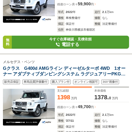
59,900
残価ローン
月々
円
年式
2022
年
走行
2.1
万km
車検
車検整備付
修復
なし
保証
保証付
整備
法定整備付
住所
神奈川県横浜市都筑区
今すぐ在庫確認・見積依頼
無
電話する
料
メルセデス・ベンツ
Gクラス G400d AMGライン ディーゼルターボ 4WD 1オー
ナー アダプティブダンピングシステム ラグジュアリーPKG
Brumesterサウンド スライディングルーフ 20インチAW サラウ
販売店保証
車両品質評価書付
購入プラン付
オンライン相談可
360°画像付
ンドビューカメラ シートヒーター レザーシート パワーシー
ト ブラインドスポットモニタ
支払総額
本体価格
1398
1378.
0
万円
万円
49,700
残価ローン
月々
円
年式
2022
年
走行
2.1
万km
車検
'27/11
修復
なし
保証
保証付
整備
法定整備付