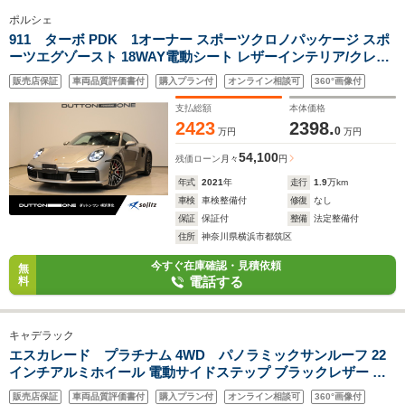
ポルシェ
911 ターボ PDK 1オーナー スポーツクロノパッケージ スポ
ーツエグゾースト 18WAY電動シート レザーインテリア/クレヨ
ンステッチ PASM付スポーツサスペンション PDLSプラス
販売店保証
車両品質評価書付
購入プラン付
オンライン相談可
360°画像付
BOSEサウンド シートヒーター カラークレストAWキャップ
支払総額
本体価格
2423
2398.
0
万円
万円
54,100
残価ローン
月々
円
年式
2021
年
走行
1.9
万km
車検
車検整備付
修復
なし
保証
保証付
整備
法定整備付
住所
神奈川県横浜市都筑区
今すぐ在庫確認・見積依頼
無
電話する
料
キャデラック
エスカレード プラチナム 4WD パノラミックサンルーフ 22
インチアルミホイール 電動サイドステップ ブラックレザー シ
ートヒーター シートベンチレーション リアエンターテインメン
販売店保証
車両品質評価書付
購入プラン付
オンライン相談可
360°画像付