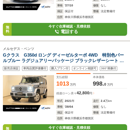
車検
'27/10
修復
なし
保証
保証付
整備
法定整備付
住所
神奈川県横浜市都筑区
今すぐ在庫確認・見積依頼
無
電話する
料
メルセデス・ベンツ
Gクラス G350d ロング ディーゼルターボ 4WD 特別色パー
ルブルー ラグジュアリーパッケージ ブラックレザーシート サ
イドカメラ 前後シートヒーター サンルーフ harman/kardon
販売店保証
車両品質評価書付
購入プラン付
オンライン相談可
360°画像付
サウンド シートメモリー パワーシート シートメモリー ク
ルーズコントロール
支払総額
本体価格
1013
998.
0
万円
万円
42,800
残価ローン
月々
円
年式
2021
年
走行
2.4
万km
車検
'28/04
修復
なし
保証
保証付
整備
法定整備付
住所
神奈川県横浜市都筑区
今すぐ在庫確認・見積依頼
無