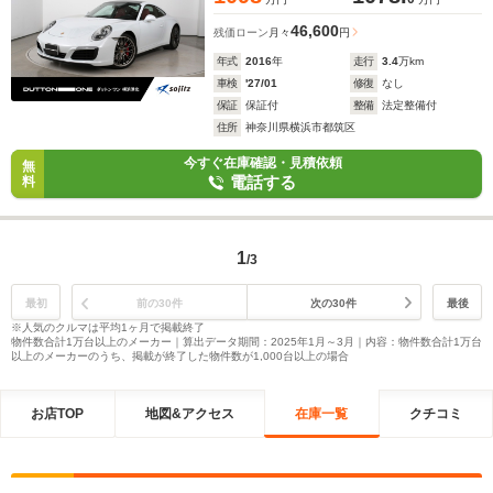
46,600
残価ローン
月々
円
年式
2016
年
走行
3.4
万km
車検
'27/01
修復
なし
保証
保証付
整備
法定整備付
住所
神奈川県横浜市都筑区
今すぐ在庫確認・見積依頼
無
電話する
料
1
/3
最初
前の30件
次の30件
最後
※人気のクルマは平均1ヶ月で掲載終了
物件数合計1万台以上のメーカー｜算出データ期間：2025年1月～3月｜内容：物件数合計1万台
以上のメーカーのうち、掲載が終了した物件数が1,000台以上の場合
お店TOP
地図&アクセス
在庫一覧
クチコミ