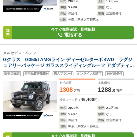
年式
2020
年
走行
1.2
万km
車検
'27/06
修復
なし
保証
保証付
整備
法定整備付
住所
神奈川県横浜市都筑区
今すぐ在庫確認・見積依頼
無
電話する
料
メルセデス・ベンツ
Gクラス G350d AMGライン ディーゼルターボ 4WD ラグジ
ュアリーパッケージ ガラススライディングルーフ アダプティブ
ダンピングシステム Brumesterサウンド サラウンドビューカメ
販売店保証
車両品質評価書付
購入プラン付
オンライン相談可
360°画像付
ラ LEDヘッドライト シートヒーター レーダーセーフティパッ
ケージ
支払総額
本体価格
1308
1288.
0
万円
万円
46,400
残価ローン
月々
円
年式
2020
年
走行
2.3
万km
車検
'27/07
修復
なし
保証
保証付
整備
法定整備付
住所
神奈川県横浜市都筑区
今すぐ在庫確認・見積依頼