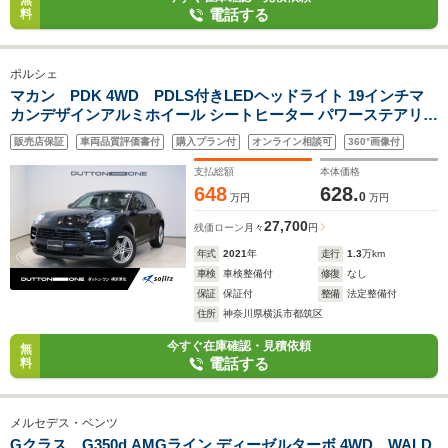
無
電話する
料
ポルシェ
マカン PDK 4WD PDLS付きLEDヘッドライト 19インチマ
カンデザインアルミホイール シートヒーター パワーステアリン
グプラス パワーバックドア プライバシーガラス ドライバーメ
販売店保証
車両品質評価書付
購入プラン付
オンライン相談可
360°画像付
モリーパッケージ パワーシート 360度カメラ
支払総額
本体価格
648
628.
0
万円
万円
27,700
残価ローン
月々
円
年式
2021
年
走行
1.3
万km
車検
車検整備付
修復
なし
保証
保証付
整備
法定整備付
住所
神奈川県横浜市都筑区
今すぐ在庫確認・見積依頼
無
電話する
料
メルセデス・ベンツ
Gクラス G350d AMGライン ディーゼルターボ 4WD WALD