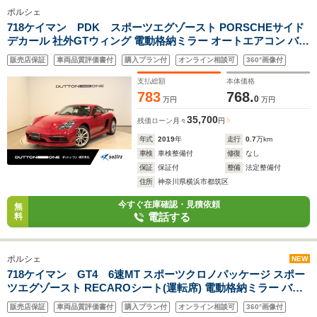
ポルシェ
718ケイマン PDK スポーツエグゾースト PORSCHEサイド
デカール 社外GTウィング 電動格納ミラー オートエアコン バッ
クカメラ PDLSプラス ハーフレザーシート ETC車載器 純正ナ
販売店保証
車両品質評価書付
購入プラン付
オンライン相談可
360°画像付
ビゲーション カーマインレッド ブラックインテリア
支払総額
本体価格
783
768.
0
万円
万円
35,700
残価ローン
月々
円
年式
2019
年
走行
0.7
万km
車検
車検整備付
修復
なし
保証
保証付
整備
法定整備付
住所
神奈川県横浜市都筑区
今すぐ在庫確認・見積依頼
無
電話する
料
ポルシェ
NEW
718ケイマン GT4 6速MT スポーツクロノパッケージ スポー
ツエグゾースト RECAROシート(運転席) 電動格納ミラー バッ
クカメラ シートヒーター スピードメーター(レッド) PDLSプラ
販売店保証
車両品質評価書付
購入プラン付
オンライン相談可
360°画像付
スLEDヘッドライト レッドシートベルト