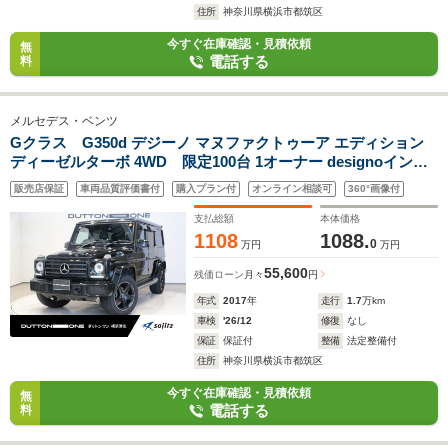
住所
神奈川県横浜市都筑区
今すぐ在庫確認・見積依頼
無
電話する
料
メルセデス・ベンツ
Gクラス G350d デジーノ マヌファクトゥーア エディション
ディーゼルターボ 4WD 限定100台 1オーナー designoインテ
リア(ピアノラッカーウッドトリム/レッドシートベルト/フロア
販売店保証
車両品質評価書付
購入プラン付
オンライン相談可
360°画像付
マット/専用バッジ) ブラックペイント19インチAW スライディ
ングルーフ シートヒーター ベンチレーション
支払総額
本体価格
1108
1088.
0
万円
万円
55,600
残価ローン
月々
円
年式
2017
年
走行
1.7
万km
車検
'26/12
修復
なし
保証
保証付
整備
法定整備付
住所
神奈川県横浜市都筑区
今すぐ在庫確認・見積依頼
無
電話する
料