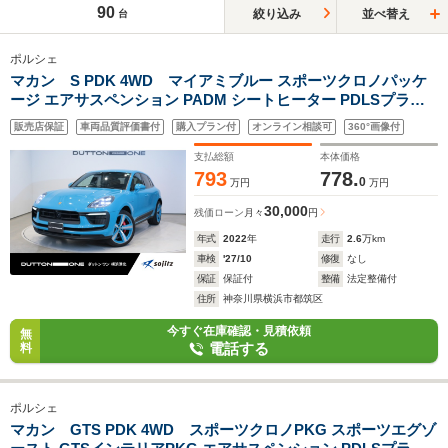
90
絞り込み
並べ替え
台
ポルシェ
マカン S PDK 4WD マイアミブルー スポーツクロノパッケ
ージ エアサスペンション PADM シートヒーター PDLSプラス
21インチAW(ボディ同色) カラークレストホイールキャップ エ
販売店保証
車両品質評価書付
購入プラン付
オンライン相談可
360°画像付
ントリー&ドライブ メモリー付パワーシート
支払総額
本体価格
793
778.
0
万円
万円
30,000
残価ローン
月々
円
年式
2022
年
走行
2.6
万km
車検
'27/10
修復
なし
保証
保証付
整備
法定整備付
住所
神奈川県横浜市都筑区
今すぐ在庫確認・見積依頼
無
電話する
料
ポルシェ
マカン GTS PDK 4WD スポーツクロノPKG スポーツエグゾ