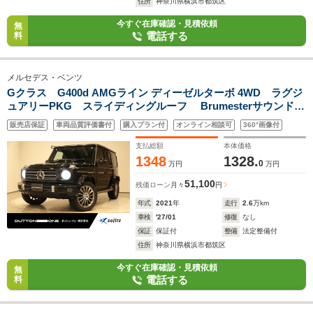
住所
神奈川県横浜市都筑区
今すぐ在庫確認・見積依頼
無
電話する
料
メルセデス・ベンツ
Gクラス G400d AMGライン ディーゼルターボ 4WD ラグジ
ュアリーPKG スライディングルーフ Brumesterサウンド
レッドシートベルト シートヒーター メモリー付パワーシート
販売店保証
車両品質評価書付
購入プラン付
オンライン相談可
360°画像付
サラウンドビューカメラ レザーシート 360度カメラ パワ
ーシート
支払総額
本体価格
1348
1328.
0
万円
万円
51,100
残価ローン
月々
円
年式
2021
年
走行
2.6
万km
車検
'27/01
修復
なし
保証
保証付
整備
法定整備付
住所
神奈川県横浜市都筑区
今すぐ在庫確認・見積依頼
無
電話する
料