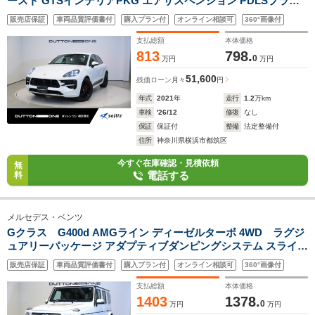
ースト GTSインテリアPKG エアサスペンション PDLSプラス
コンフォートライティングPKG ドライバーメモリーPKG パワ
販売店保証
車両品質評価書付
購入プラン付
オンライン相談可
360°画像付
ステプラス PTVプラス スポーツデザインドアミラー
支払総額
本体価格
813
798.
0
万円
万円
51,600
残価ローン
月々
円
年式
2021
年
走行
1.2
万km
車検
'26/12
修復
なし
保証
保証付
整備
法定整備付
住所
神奈川県横浜市都筑区
今すぐ在庫確認・見積依頼
無
電話する
料
メルセデス・ベンツ
Gクラス G400d AMGライン ディーゼルターボ 4WD ラグジ
ュアリーパッケージ アダプティブダンピングシステム スライデ
ィングルーフ Brumesterサウンド シートヒーター メモリー付
販売店保証
車両品質評価書付
購入プラン付
オンライン相談可
360°画像付
パワーシート サラウンドビューカメラ レーダーセーフティパッ
ケージ LEDヘッドライト
支払総額
本体価格
1403
1378.
0
万円
万円