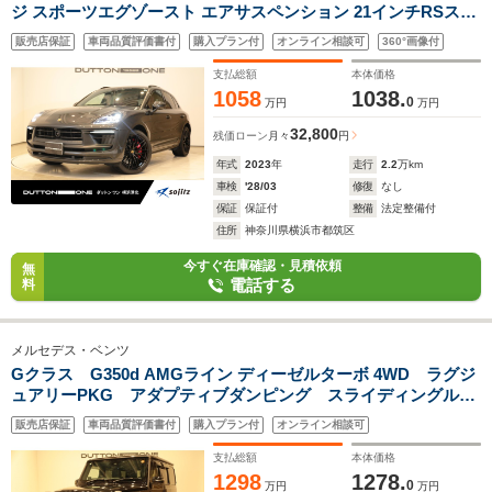
ジ スポーツエグゾースト エアサスペンション 21インチRSスパ
イダーAW エントリー&ドライブ レザーインテリアPKG メモリ
販売店保証
車両品質評価書付
購入プラン付
オンライン相談可
360°画像付
ー付パワーシート サラウンドビューカメラ シートヒーター
支払総額
本体価格
1058
1038.
0
万円
万円
32,800
残価ローン
月々
円
年式
2023
年
走行
2.2
万km
車検
'28/03
修復
なし
保証
保証付
整備
法定整備付
住所
神奈川県横浜市都筑区
今すぐ在庫確認・見積依頼
無
電話する
料
メルセデス・ベンツ
Gクラス G350d AMGライン ディーゼルターボ 4WD ラグジ
ュアリーPKG アダプティブダンピング スライディングルー
フ Brumesterサウンド サラウンドビューカメラ 純正20イ
販売店保証
車両品質評価書付
購入プラン付
オンライン相談可
ンチAW レーダーセーフティPKG LEDヘッドライト シート
ヒーター パワーシート
支払総額
本体価格
1298
1278.
0
万円
万円