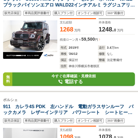
ブラックパイソンエアロ WALD22インチアルミ ラグジュアリー
パッケージ サンルーフ Brumesterサウンド ブラックレザー
販売店保証
車両品質評価書付
購入プラン付
オンライン相談可
360°画像付
シートヒーター アダプティブダンピングシステム ACC サラウ
ンドビューカメラ
支払総額
本体価格
1268
1248.
0
万円
万円
59,500
残価ローン
月々
円
年式
2019
年
走行
3.4
万km
車検
'26/12
修復
なし
保証
保証付
整備
法定整備付
住所
神奈川県横浜市都筑区
今すぐ在庫確認・見積依頼
無
電話する
料
ポルシェ
911 カレラ4S PDK 左ハンドル 電動ガラスサンルーフ バ
ックカメラ レザーインテリア パワーシート シートヒータ
ー バックカメラ レッドレザーシート パワーシート シー
販売店保証
車両品質評価書付
購入プラン付
オンライン相談可
360°画像付
トヒーター 純正ナビゲーション パドルシフト
支払総額
本体価格
1098
1078.
0
万円
万円