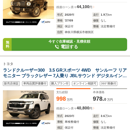
44,100
残価ローン
月々
円
年式
2020
年
走行
1.9
万km
車検
'27/09
修復
なし
保証
保証付
整備
法定整備付
住所
神奈川県横浜市都筑区
今すぐ在庫確認・見積依頼
無
電話する
料
トヨタ
ランドクルーザー300 3.5 GRスポーツ 4WD サンルーフ リア
モニター ブラックレザー 7人乗り JBLサウンド デジタルインナ
ーミラー シートヒーター シートベンチレーション ステアリン
販売店保証
車両品質評価書付
購入プラン付
オンライン相談可
360°画像付
グヒーター サラウンドビューカメラ LEDヘッドライト パワー
トランク
支払総額
本体価格
998
978.
0
万円
万円
40,800
残価ローン
月々
円
年式
2023
年
走行
3.6
万km
車検
車検整備付
修復
なし
保証
保証付
整備
法定整備付