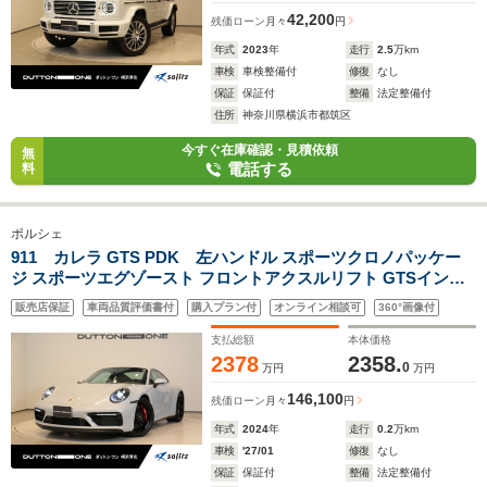
42,200
残価ローン
月々
円
年式
2023
年
走行
2.5
万km
車検
車検整備付
修復
なし
保証
保証付
整備
法定整備付
住所
神奈川県横浜市都筑区
今すぐ在庫確認・見積依頼
無
電話する
料
ポルシェ
911 カレラ GTS PDK 左ハンドル スポーツクロノパッケー
ジ スポーツエグゾースト フロントアクスルリフト GTSインテ
リアパッケージ 20/21インチターボSデザインアルミホイール
販売店保証
車両品質評価書付
購入プラン付
オンライン相談可
360°画像付
ExclusiveDesignテールライト シートヒーター 全周囲カメラ
支払総額
本体価格
2378
2358.
0
万円
万円
146,100
残価ローン
月々
円
年式
2024
年
走行
0.2
万km
車検
'27/01
修復
なし
保証
保証付
整備
法定整備付