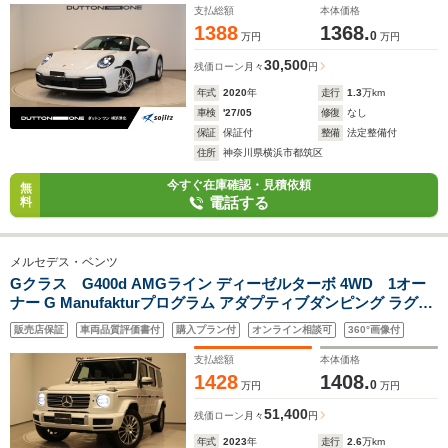
支払総額
本体価格
1388
1368.
0
万円
万円
30,500
残価ローン
月々
円
年式
2020
年
走行
1.3
万km
車検
'27/05
修復
なし
保証
保証付
整備
法定整備付
住所
神奈川県横浜市都筑区
今すぐ在庫確認・見積依頼
無
電話する
料
メルセデス・ベンツ
Gクラス G400d AMGライン ディーゼルターボ 4WD 1オー
ナー G Manufakturプログラム アダプティブダンピング ラグジ
ュアリーPKG AMGラインPKG ボディ同色スペアタイヤリン
販売店保証
車両品質評価書付
購入プラン付
オンライン相談可
360°画像付
グ 前後シートヒーター 前席シートベンチレーション 360
度カメラ サンルーフ
支払総額
本体価格
1428
1408.
0
万円
万円
51,400
残価ローン
月々
円
年式
2023
年
走行
2.6
万km