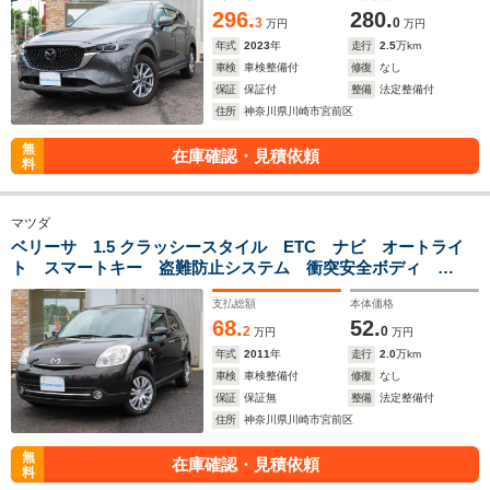
296.
280.
3
0
万円
万円
年式
2023
年
走行
2.5
万km
車検
車検整備付
修復
なし
保証
保証付
整備
法定整備付
住所
神奈川県川崎市宮前区
無
在庫確認・見積依頼
料
マツダ
ベリーサ 1.5 クラッシースタイル ETC ナビ オートライ
ト スマートキー 盗難防止システム 衝突安全ボディ
ABS エアコン パワーステアリング パワーウィンドウ 運
支払総額
本体価格
転席エアバッグ
68.
52.
2
0
万円
万円
年式
2011
年
走行
2.0
万km
車検
車検整備付
修復
なし
保証
保証無
整備
法定整備付
住所
神奈川県川崎市宮前区
無
在庫確認・見積依頼
料