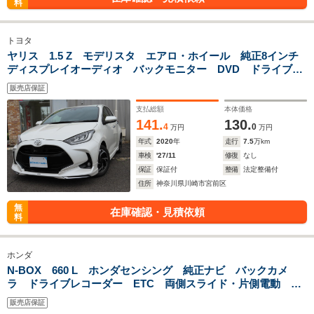
料
トヨタ
ヤリス 1.5 Z モデリスタ エアロ・ホイール 純正8インチ
ディスプレイオーディオ バックモニター DVD ドライブレ
コーダ ETC レーダーブレーキサポート レーンキープA
販売店保証
クルーズC カーテンエアバック LEDヘッドライト
支払総額
本体価格
141.
130.
4
0
万円
万円
年式
2020
年
走行
7.5
万km
車検
'27/11
修復
なし
保証
保証付
整備
法定整備付
住所
神奈川県川崎市宮前区
無
在庫確認・見積依頼
料
ホンダ
N-BOX 660 L ホンダセンシング 純正ナビ バックカメ
ラ ドライブレコーダー ETC 両側スライド・片側電動 ク
リアランスソナー オートクルーズコントロール レーンアシ
販売店保証
スト 衝突被害軽減システム LEDヘッドランプ