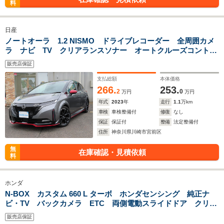
料
日産
ノートオーラ 1.2 NISMO ドライブレコーダー 全周囲カメ
ラ ナビ TV クリアランスソナー オートクルーズコントロ
ール 衝突被害軽減システム アルミホイール オートマチッ
販売店保証
クハイビーム オートライト LEDヘッドランプ
支払総額
本体価格
266.
253.
2
0
万円
万円
年式
2023
年
走行
1.1
万km
車検
車検整備付
修復
なし
保証
保証付
整備
法定整備付
住所
神奈川県川崎市宮前区
無
在庫確認・見積依頼
料
ホンダ
N-BOX カスタム 660 L ターボ ホンダセンシング 純正ナ
ビ・TV バックカメラ ETC 両側電動スライドドア クリア
ランスソナー オートクルーズコントロール レーンアシス
販売店保証
ト 衝突被害軽減システム LEDヘッドランプ スマートキー