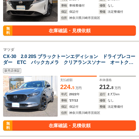
車検
車検整備付
修復
なし
保証
保証付
整備
法定整備付
住所
神奈川県川崎市宮前区
無
在庫確認・見積依頼
料
マツダ
CX-30 2.0 20S ブラックトーンエディション ドライブレコー
ダー ETC バックカメラ クリアランスソナー オートクル
ーズコントロール 衝突被害軽減システム ナビ TV オート
販売店保証
マチックハイビーム オートライト LEDヘッドランプ 電動
リアゲート
支払総額
本体価格
224.
212.
5
8
万円
万円
年式
2022
年
走行
2.7
万km
車検
'27/12
修復
なし
保証
保証付
整備
法定整備付
住所
神奈川県川崎市宮前区
無
在庫確認・見積依頼
料