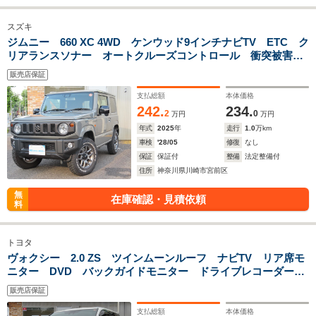
スズキ
ジムニー 660 XC 4WD ケンウッド9インチナビTV ETC ク
リアランスソナー オートクルーズコントロール 衝突被害軽
減システム オートライト LEDヘッドランプ ヘッドライト
販売店保証
ウォッシャー スマートキー
支払総額
本体価格
242.
234.
2
0
万円
万円
年式
2025
年
走行
1.0
万km
車検
'28/05
修復
なし
保証
保証付
整備
法定整備付
住所
神奈川県川崎市宮前区
無
在庫確認・見積依頼
料
トヨタ
ヴォクシー 2.0 ZS ツインムーンルーフ ナビTV リア席モ
ニター DVD バックガイドモニター ドライブレコーダー装
着車 リアクーラー 左右パワースライド 衝突回避支援 衝
販売店保証
突安全ボディ i-STOP ハイビームアシスト
支払総額
本体価格