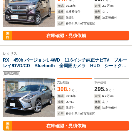
年式
2015
年
走行
2.7
万km
車検
車検整備付
修復
なし
保証
保証付
整備
法定整備付
住所
神奈川県川崎市宮前区
無
在庫確認・見積依頼
料
レクサス
RX 450h バージョンL 4WD 11.6インチ純正ナビTV ブルー
レイ/DVD/CD Bluetooth 全周囲カメラ HUD シートクー
ラー オートクルーズ ETC2.0 衝突回避 横滑り防止機能
販売店保証
車線逸脱警告
支払総額
本体価格
308.
295.
2
0
万円
万円
年式
2016
年
走行
5.2
万km
車検
'27/11
修復
あり
保証
保証付
整備
法定整備付
住所
神奈川県川崎市宮前区
無
在庫確認・見積依頼
料