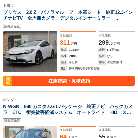
トヨタ
プリウス 2.0 Z パノラマルーフ 本革シート 純正12.3イン
チナビTV 全周囲カメラ デジタルインナーミラー
ETC2.0 DVDプレーヤー ツィーター プリクラッシュセーフ
販売店保証
ティシステム
支払総額
本体価格
311
299.
0
万円
万円
年式
2023
年
走行
5.1
万km
車検
'28/03
修復
なし
保証
保証付
整備
法定整備付
住所
神奈川県川崎市宮前区
無
在庫確認・見積依頼
料
ホンダ
N-WGN 660 カスタムG Lパッケージ 純正ナビ バックカメ
ラ ETC 衝突被害軽減システム オートライト HID スマ
ートキー アイドリングストップ 電動格納ミラー ベンチシ
販売店保証
ート 盗難防止システム ABS
支払総額
本体価格
64.
55.
7
0
万円
万円