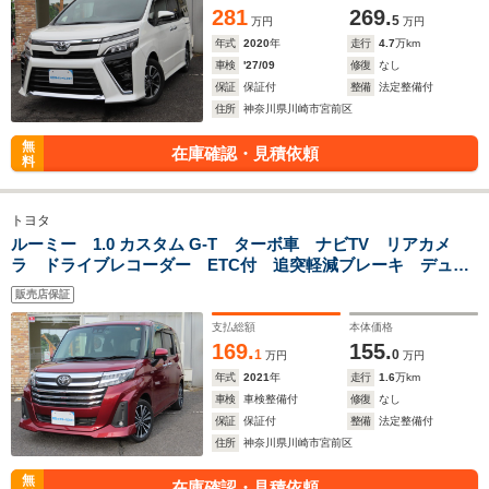
281
269.
5
万円
万円
年式
2020
年
走行
4.7
万km
車検
'27/09
修復
なし
保証
保証付
整備
法定整備付
住所
神奈川県川崎市宮前区
無
在庫確認・見積依頼
料
トヨタ
ルーミー 1.0 カスタム G-T ターボ車 ナビTV リアカメ
ラ ドライブレコーダー ETC付 追突軽減ブレーキ デュア
ルパワースライドドア 追従型クルコン BLUETOOTH LED
販売店保証
ライト スマートキー アルミホイール
支払総額
本体価格
169.
155.
1
0
万円
万円
年式
2021
年
走行
1.6
万km
車検
車検整備付
修復
なし
保証
保証付
整備
法定整備付
住所
神奈川県川崎市宮前区
無
在庫確認・見積依頼