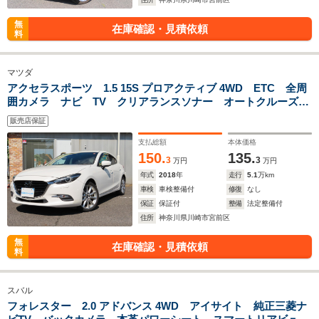
無
在庫確認・見積依頼
料
マツダ
アクセラスポーツ 1.5 15S プロアクティブ 4WD ETC 全周
囲カメラ ナビ TV クリアランスソナー オートクルーズコ
ントロール レーンアシスト 衝突被害軽減システム アルミ
販売店保証
ホイール オートライト LEDヘッドランプ スマートキー
支払総額
本体価格
150.
135.
3
3
万円
万円
年式
2018
年
走行
5.1
万km
車検
車検整備付
修復
なし
保証
保証付
整備
法定整備付
住所
神奈川県川崎市宮前区
無
在庫確認・見積依頼
料
スバル
フォレスター 2.0 アドバンス 4WD アイサイト 純正三菱ナ