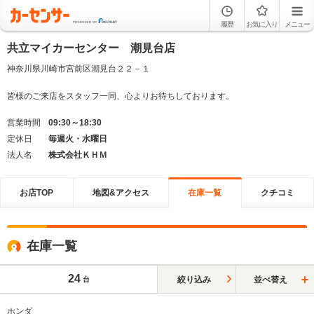
履歴
お気に入り
メニュー
共立マイカーセンター 潮見台店
神奈川県川崎市宮前区潮見台２２－１
皆様のご来店をスタッフ一同、心よりお待ちしております。
営業時間
09:30～18:30
定休日
毎週火・水曜日
法人名
株式会社ＫＨＭ
お店TOP
地図&アクセス
在庫一覧
クチコミ
在庫一覧
24
絞り込み
並べ替え
台
ホンダ