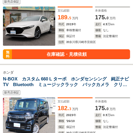
販売店保証
アルミホイール オートマチックハイビーム オートライト
支払総額
本体価格
189.
175.
5
0
万円
万円
年式
2019
年
走行
4.9
万km
車検
車検整備付
修復
なし
保証
保証付
整備
法定整備付
住所
神奈川県川崎市宮前区
無
在庫確認・見積依頼
料
ホンダ
N-BOX カスタム 660 L ターボ ホンダセンシング 純正ナビ
TV Bluetooth ミュージックラック バックカメラ クリア
ランスソナー オートクルーズコントロール レーンアシス
販売店保証
ト 衝突被害軽減システム スマートキー
支払総額
本体価格
182.
175.
3
0
万円
万円
年式
2023
年
走行
0.9
万km
車検
'26/10
修復
なし
保証
保証付
整備
法定整備付
住所
神奈川県川崎市宮前区