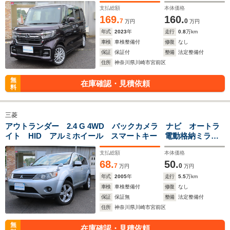
支払総額
本体価格
169.
160.
7
0
万円
万円
年式
2023
年
走行
0.8
万km
車検
車検整備付
修復
なし
保証
保証付
整備
法定整備付
住所
神奈川県川崎市宮前区
無
在庫確認・見積依頼
料
三菱
アウトランダー 2.4 G 4WD バックカメラ ナビ オートラ
イト HID アルミホイール スマートキー 電動格納ミラ
ー 100V電源 CVT 盗難防止システム 衝突安全ボディ
支払総額
本体価格
CD DVD再生 3列シート ABS ESC
68.
50.
7
0
万円
万円
年式
2005
年
走行
5.5
万km
車検
車検整備付
修復
なし
保証
保証無
整備
法定整備付
住所
神奈川県川崎市宮前区
無
在庫確認・見積依頼