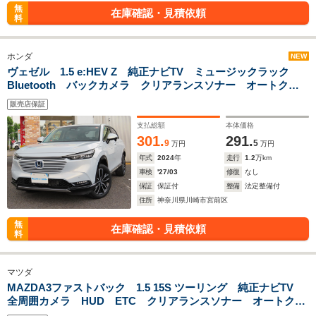
無
在庫確認・見積依頼
料
ホンダ
NEW
ヴェゼル 1.5 e:HEV Z 純正ナビTV ミュージックラック
Bluetooth バックカメラ クリアランスソナー オートクル
ーズコントロール レーンアシスト 衝突被害軽減システム
販売店保証
LEDヘッドランプ 電動リアゲート アルミホイール
支払総額
本体価格
301.
291.
9
5
万円
万円
年式
2024
年
走行
1.2
万km
車検
'27/03
修復
なし
保証
保証付
整備
法定整備付
住所
神奈川県川崎市宮前区
無
在庫確認・見積依頼
料
マツダ
MAZDA3ファストバック 1.5 15S ツーリング 純正ナビTV
全周囲カメラ HUD ETC クリアランスソナー オートクル
ーズコントロール レーンアシスト 衝突被害軽減システム