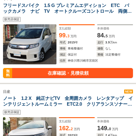
フリードスパイク 1.5 G プレミアムエディション ETC バ
ックカメラ ナビ TV オートクルーズコントロール 両側電
動スライドドア HID キーレスエントリー ウォークスル
販売店保証
ー CD DVD再生 ミュージックプレイヤー接続
支払総額
本体価格
99.
84.
3
5
万円
万円
年式
2015
年
走行
3.9
万km
車検
車検整備付
修復
なし
保証
保証付
整備
法定整備付
住所
神奈川県川崎市宮前区
無
在庫確認・見積依頼
料
日産
NEW
ノート 1.2 X 純正ナビTV 全周囲カメラ レンタアップ イ
ンテリジェントルームミラー ETC2.0 クリアランスソナー
衝突被害軽減システム 盗難防止システム 衝突安全ボデ
販売店保証
ィ インテリキー LEDヘッドライト
支払総額
本体価格
162.
149.
2
0
万円
万円
年式
2023
年
走行
2.4
万km