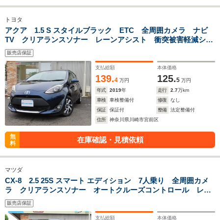
トヨタ
アクア 1.5 S スタイルブラック ETC 全周囲カメラ ナビ
TV クリアランスソナー レーンアシスト 衝突被害軽減シス
テム オートマチックハイビーム スマートキー アイドリン
販売店保証
グストップ 電動格納ミラー CVT 盗難防止システム
支払総額
本体価格
139.
125.
4
5
万円
万円
年式
2019
年
走行
2.7
万km
車検
車検整備付
修復
なし
保証
保証付
整備
法定整備付
住所
神奈川県川崎市宮前区
無
在庫確認・見積依頼
料
マツダ
CX-8 2.5 25S スマート エディション 7人乗り 全周囲カメ
ラ クリアランスソナー オートクルーズコントロール レー
ンアシスト 衝突被害軽減システム 電動リアゲート ETC
販売店保証
車載器 Bluetoothオーディオ TV シートヒーター
支払総額
本体価格