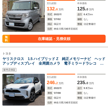
支払総額
本体価格
132.
125.
6
0
万円
万円
年式
2022
年
走行
0.4
万km
車検
'27/02
修復
なし
保証
保証付
整備
法定整備付
住所
神奈川県川崎市宮前区
無
在庫確認・見積依頼
料
トヨタ
ヤリスクロス 1.5 ハイブリッド Z 純正メモリーナビ ヘッド
アップディスプレイ 全周囲カメラ 電子ミラードラレコ ク
リアランスソナー オートクルーズコントロール レーンアシ
販売店保証
スト パークアシスト 衝突被害軽減システム LEDヘッドラ
ンプ
支払総額
本体価格
246.
235.
2
0
万円
万円
年式
2022
年
走行
5.9
万km
車検
'27/08
修復
なし
保証
保証付
整備
法定整備付
住所
神奈川県川崎市宮前区