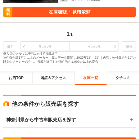
無
在庫確認・見積依頼
料
1
/1
最初
前の30件
次の30件
最後
※人気のクルマは平均1ヶ月で掲載終了
物件数合計1万台以上のメーカー｜算出データ期間：2025年1月～3月｜内容：物件数合計1万台
以上のメーカーのうち、掲載が終了した物件数が1,000台以上の場合
お店TOP
地図&アクセス
在庫一覧
クチコミ
他の条件から販売店を探す
神奈川県から中古車販売店を探す