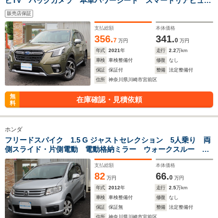
ビTV バックカメラ 本革パワーシート スマートリアビュー
ミラー 電動Rゲート シ-トヒ-タ- ステアリングヒーター
販売店保証
ETC DVD視聴 LEDヘッドランプ
支払総額
本体価格
356.
341.
7
0
万円
万円
年式
2021
年
走行
2.2
万km
車検
車検整備付
修復
なし
保証
保証付
整備
法定整備付
住所
神奈川県川崎市宮前区
無
在庫確認・見積依頼
料
ホンダ
フリードスパイク 1.5 G ジャストセレクション 5人乗り 両
側スライド・片側電動 電動格納ミラー ウォークスルー
CD USB ミュージックプレイヤー接続 ABS ESC オー
支払総額
本体価格
トエアコン パワーステアリング パワーウィンドウ
82
66.
0
万円
万円
年式
2012
年
走行
2.5
万km
車検
車検整備付
修復
なし
保証
保証無
整備
法定整備付
住所
神奈川県川崎市宮前区