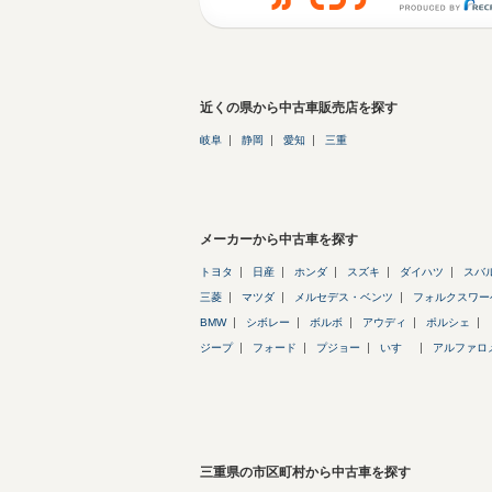
近くの県から中古車販売店を探す
岐阜
静岡
愛知
三重
メーカーから中古車を探す
トヨタ
日産
ホンダ
スズキ
ダイハツ
スバ
三菱
マツダ
メルセデス・ベンツ
フォルクスワー
BMW
シボレー
ボルボ
アウディ
ポルシェ
ジープ
フォード
プジョー
いすゞ
アルファロ
三重県の市区町村から中古車を探す