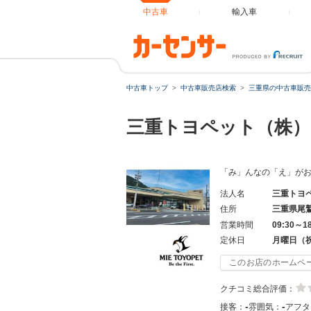
中古車
輸入車
中古車トップ
中古車販売店検索
三重県の中古車販売
三重トヨペット（株）
「み」んなの「え」がおを
法人名
三重トヨ
住所
三重県尾
営業時間
09:30～1
定休日
月曜日（
このお店のホームペ
クチコミ総合評価：
-
-
接客：
雰囲気：
アフタ