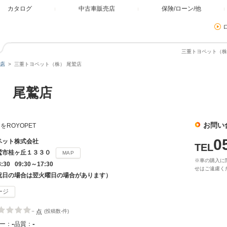
カタログ
中古車販売店
保険/ローン/他
三重トヨペット（株
店
三重トヨペット（株） 尾鷲店
 尾鷲店
お問い
ROYOPET
0
ペット株式会社
TEL
鷲市桂ヶ丘１３３０
MAP
※車の購入に
8:30 09:30～17:30
せはご遠慮く
祝日の場合は翌火曜日の場合があります）
ージ
-
点
(投稿数-件)
-
-
ー：
品質：