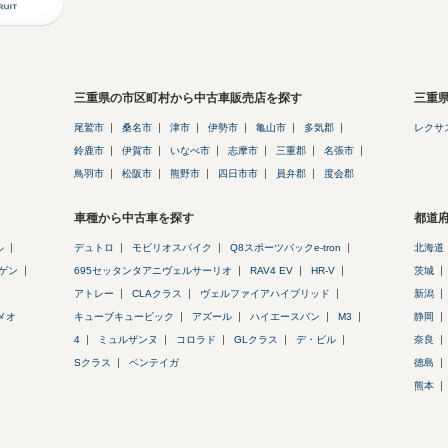
三重県の市区町村から中古車販売店を探す
三重
尾鷲市
桑名市
津市
伊勢市
亀山市
多気郡
レクサ
鈴鹿市
伊賀市
いなべ市
志摩市
三重郡
名張市
鳥羽市
松阪市
熊野市
四日市市
員弁郡
度会郡
車種から中古車を探す
都道
ル
デュトロ
モビリオスパイク
Q8スポーツバックe-tron
北海道
ゲン
695セッタンタアニヴェルサーリオ
RAV4 EV
HR-V
茨城
アトレー
CLAクラス
ヴェルファイアハイブリッド
新潟
メオ
キューブキュービック
アズール
ハイエースバン
M3
静岡
4
ミュルザンヌ
コロラド
GLクラス
デ・ビル
奈良
Sクラス
ベンテイガ
徳島
熊本