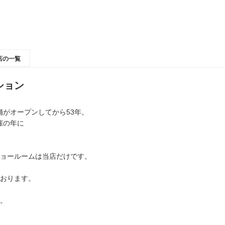
店の一覧
ション
舗がオープンしてから53年。
催の年に
ョールームは当店だけです。
おります。
。