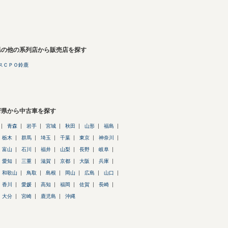
県の他の系列店から販売店を探す
スＣＰＯ鈴鹿
府県から中古車を探す
青森
岩手
宮城
秋田
山形
福島
栃木
群馬
埼玉
千葉
東京
神奈川
富山
石川
福井
山梨
長野
岐阜
愛知
三重
滋賀
京都
大阪
兵庫
和歌山
鳥取
島根
岡山
広島
山口
香川
愛媛
高知
福岡
佐賀
長崎
大分
宮崎
鹿児島
沖縄