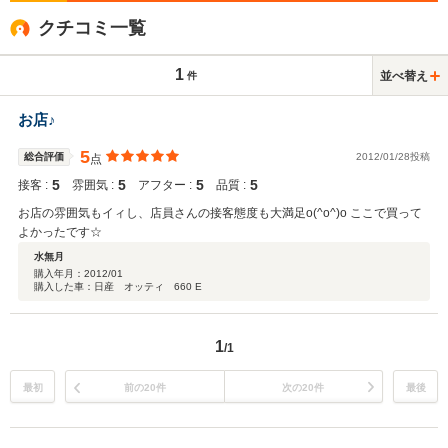
クチコミ一覧
1
並べ替え
件
お店♪
5
総合評価
2012/01/28投稿
点
5
5
5
5
接客 :
雰囲気 :
アフター :
品質 :
お店の雰囲気もイィし、店員さんの接客態度も大満足o(^o^)o ここで買って
よかったです☆
水無月
購入年月：
2012/01
購入した車：日産 オッティ 660 E
1
/1
最初
前の20件
次の20件
最後