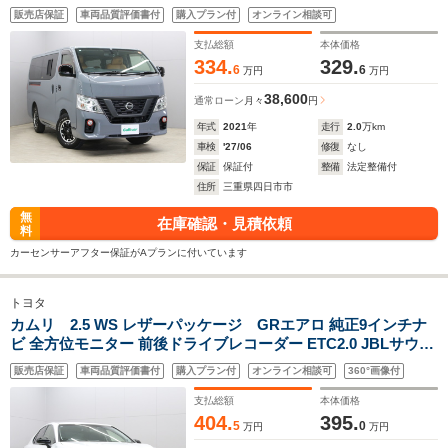
正 ドライブレコーダー 革調シートカバー 片側パワースライド
販売店保証
車両品質評価書付
購入プラン付
オンライン相談可
ドア エマージェンシーブレーキ リアヒーター/クーラー ホワ
イトレタータイヤ
支払総額
本体価格
334.
329.
6
6
万円
万円
38,600
通常ローン
月々
円
年式
2021
年
走行
2.0
万km
車検
'27/06
修復
なし
保証
保証付
整備
法定整備付
住所
三重県四日市市
無
在庫確認・見積依頼
料
カーセンサーアフター保証がAプランに付いています
トヨタ
カムリ 2.5 WS レザーパッケージ GRエアロ 純正9インチナ
ビ 全方位モニター 前後ドライブレコーダー ETC2.0 JBLサウン
ドシステム ワイヤレス充電 シートヒーター パワーシート GR
販売店保証
車両品質評価書付
購入プラン付
オンライン相談可
360°画像付
ドレスアップマフラー ハーフレザーシート パドルシフト
ETC
支払総額
本体価格
404.
395.
5
0
万円
万円