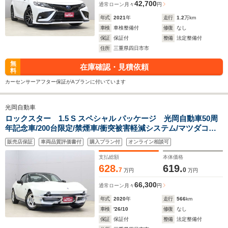
42,700
通常ローン
月々
円
年式
2021
年
走行
1.2
万km
車検
車検整備付
修復
なし
保証
保証付
整備
法定整備付
住所
三重県四日市市
無
在庫確認・見積依頼
料
カーセンサーアフター保証がAプランに付いています
光岡自動車
ロックスター 1.5 S スペシャル パッケージ 光岡自動車50周
年記念車/200台限定/禁煙車/衝突被害軽減システム/マツダコネ
クト・SDナビ・地デジTV・Bluetooth/バックカメラ/前方ドラ
販売店保証
車両品質評価書付
購入プラン付
オンライン相談可
イブレコーダー/シートヒーター/ETC/純正15インチアルミホイ
ール/パドルシフト
支払総額
本体価格
628.
619.
7
0
万円
万円
66,300
通常ローン
月々
円
年式
2020
年
走行
566
km
車検
'26/10
修復
なし
保証
保証付
整備
法定整備付