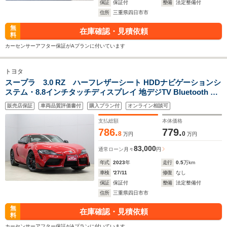
保証
保証付
整備
法定整備付
住所
三重県四日市市
無
在庫確認・見積依頼
料
カーセンサーアフター保証がAプランに付いています
トヨタ
スープラ 3.0 RZ ハーフレザーシート HDDナビゲーションシ
ステム・8.8インチタッチディスプレイ 地デジTV Bluetooth バ
ックカメラ JBLプレミアムサウンドシステム 前後ドライブレコ
販売店保証
車両品質評価書付
購入プラン付
オンライン相談可
ーダー LEDヘッドライト ETC
支払総額
本体価格
786.
779.
8
0
万円
万円
83,000
通常ローン
月々
円
年式
2023
年
走行
0.5
万km
車検
'27/11
修復
なし
保証
保証付
整備
法定整備付
住所
三重県四日市市
無
在庫確認・見積依頼
料
カーセンサーアフター保証がAプランに付いています