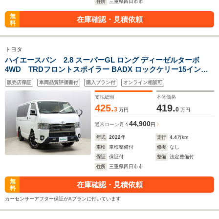
住所
三重県四日市市
無
在庫確認・見積依頼
料
トヨタ
ハイエースバン 2.8 スーパーGL ロング ディーゼルターボ
4WD TRDフロントスポイラー BADX ロックケリー15インチ
AW TRDマッドフラップ ベッドキット セーフティセンス スト
販売店保証
車両品質評価書付
購入プラン付
オンライン相談可
ラーダメモリーナビ・地デジTV・DVD/CD・Bluetooth カロッ
ツェリアFDモニター バックカメラ ドラレコ ETC
支払総額
本体価格
425.
419.
3
0
万円
万円
44,900
通常ローン
月々
円
年式
2022
年
走行
4.4
万km
車検
車検整備付
修復
なし
保証
保証付
整備
法定整備付
住所
三重県四日市市
無
在庫確認・見積依頼
料
カーセンサーアフター保証がAプランに付いています