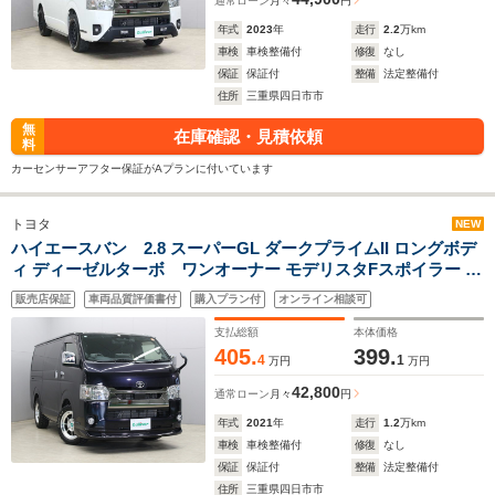
通常ローン
月々
円
年式
2023
年
走行
2.2
万km
車検
車検整備付
修復
なし
保証
保証付
整備
法定整備付
住所
三重県四日市市
無
在庫確認・見積依頼
料
カーセンサーアフター保証がAプランに付いています
トヨタ
NEW
ハイエースバン 2.8 スーパーGL ダークプライムII ロングボデ
ィ ディーゼルターボ ワンオーナー モデリスタFスポイラー ハ
ヤシレーシング17インチAW MUDSTAR RADIAL M/Tブロック
販売店保証
車両品質評価書付
購入プラン付
オンライン相談可
タイヤ アルパイン11型フローティングナビ・地デジTV・
DVD/CD・Bluetooth バックカメラ 純正デジタルインナーミラ
支払総額
本体価格
ー
405.
399.
4
1
万円
万円
42,800
通常ローン
月々
円
年式
2021
年
走行
1.2
万km
車検
車検整備付
修復
なし
保証
保証付
整備
法定整備付
住所
三重県四日市市