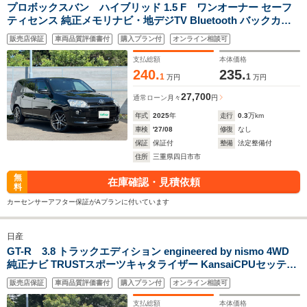
プロボックスバン ハイブリッド 1.5 F ワンオーナー セーフ
ティセンス 純正メモリナビ・地デジTV Bluetooth バックカメ
ラ clazzio革調シートカバー AC100V ETC 社外15インチAW
販売店保証
車両品質評価書付
購入プラン付
オンライン相談可
LEDヘッドランプ LEDフォグランプ オートライト オートマチ
ックハイビーム
支払総額
本体価格
240.
235.
1
1
万円
万円
27,700
通常ローン
月々
円
年式
2025
年
走行
0.3
万km
車検
'27/08
修復
なし
保証
保証付
整備
法定整備付
住所
三重県四日市市
無
在庫確認・見積依頼
料
カーセンサーアフター保証がAプランに付いています
日産
GT-R 3.8 トラックエディション engineered by nismo 4WD
純正ナビ TRUSTスポーツキャタライザー KansaiCPUセッティ
ング フライホイールハウジング交換済 バックビューモニター
販売店保証
車両品質評価書付
購入プラン付
オンライン相談可
RECARO製ブラック/レッドコンビ革シート シートヒーター パ
ドルシフト ステアリングリモコン
支払総額
本体価格