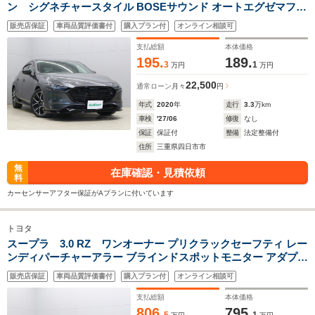
ン シグネチャースタイル BOSEサウンド オートエグゼマフラ
ー マツダコネクトナビ バックカメラ レッドパーフォレーショ
販売店保証
車両品質評価書付
購入プラン付
オンライン相談可
ン革シート D席パワーシート シートヒーター ステアリングヒ
ーター ビルトインETC ACC BSM HUD
支払総額
本体価格
195.
189.
3
1
万円
万円
22,500
通常ローン
月々
円
年式
2020
年
走行
3.3
万km
車検
'27/06
修復
なし
保証
保証付
整備
法定整備付
住所
三重県四日市市
無
在庫確認・見積依頼
料
カーセンサーアフター保証がAプランに付いています
トヨタ
スープラ 3.0 RZ ワンオーナー プリクラックセーフティ レー
ンディパーチャーアラー ブラインドスポットモニター アダプテ
ィブハイビーム リアクロストラフィックアラート HDDナビゲ
販売店保証
車両品質評価書付
購入プラン付
オンライン相談可
ーションシステム JBLサウンド
支払総額
本体価格
806.
795.