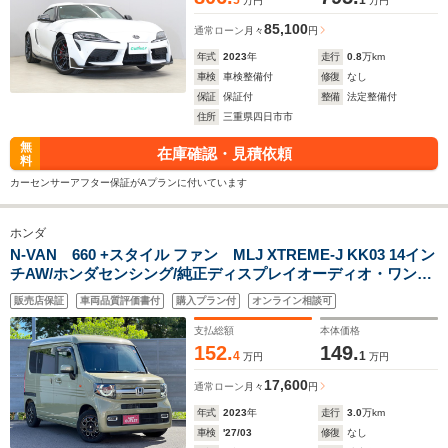
5
1
万円
万円
85,100
通常ローン
月々
円
年式
2023
年
走行
0.8
万km
車検
車検整備付
修復
なし
保証
保証付
整備
法定整備付
住所
三重県四日市市
無
在庫確認・見積依頼
料
カーセンサーアフター保証がAプランに付いています
ホンダ
N-VAN 660 +スタイル ファン MLJ XTREME-J KK03 14イン
チAW/ホンダセンシング/純正ディスプレイオーディオ・ワンセ
グTV・BT/バックカメラ/バックソナー/レーダークルーズコント
販売店保証
車両品質評価書付
購入プラン付
オンライン相談可
ロール/ビルトインETC ステアリングスイッチ LEDヘッドライ
ト
支払総額
本体価格
152.
149.
4
1
万円
万円
17,600
通常ローン
月々
円
年式
2023
年
走行
3.0
万km
車検
'27/03
修復
なし