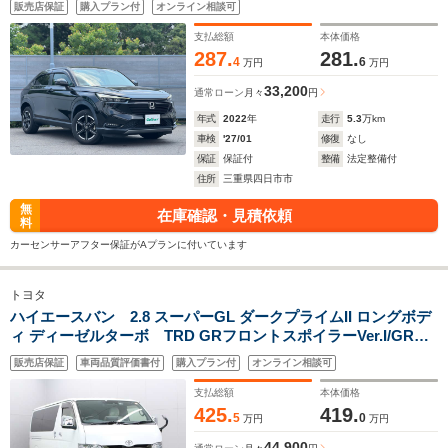
販売店保証
購入プラン付
オンライン相談可
ッドランプ 純正16インチアルミホイール
支払総額
本体価格
287.
281.
4
6
万円
万円
33,200
通常ローン
月々
円
年式
2022
年
走行
5.3
万km
車検
'27/01
修復
なし
保証
保証付
整備
法定整備付
住所
三重県四日市市
無
在庫確認・見積依頼
料
カーセンサーアフター保証がAプランに付いています
トヨタ
ハイエースバン 2.8 スーパーGL ダークプライムII ロングボデ
ィ ディーゼルターボ TRD GRフロントスポイラーVer.I/GRサ
イドスカートVer.I/GRリアバンパースポイラー LOXARNY
販売店保証
車両品質評価書付
購入プラン付
オンライン相談可
BATTLESHIP NEO16インチAW セーフティセンス ALPINEフロ
ーティングナビ・地デジTV・Bluetooth・
支払総額
本体価格
AppleCarPlay/AndroidAuto
425.
419.
5
0
万円
万円
44,900