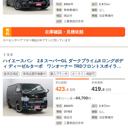
年式
2021
年
走行
2.9
万km
車検
車検整備付
修復
なし
保証
保証付
整備
法定整備付
住所
三重県四日市市
無
在庫確認・見積依頼
料
カーセンサーアフター保証がAプランに付いています
トヨタ
ハイエースバン 2.8 スーパーGL ダークプライムII ロングボデ
ィ ディーゼルターボ ワンオーナー TRDフロントスポイラー/
マッドガード 両側パワースライドドア 社外ナビ 全方位モニタ
販売店保証
車両品質評価書付
購入プラン付
オンライン相談可
ー デジタルインナーミラー ESSEX16インチAW フリップダウ
ンモニター ETC ドライブレコーダー前後
支払総額
本体価格
423.
419.
9
0
万円
万円
44,700
通常ローン
月々
円
年式
2023
年
走行
2.9
万km
車検
'27/03
修復
なし
保証
保証付
整備
法定整備付
住所
三重県四日市市