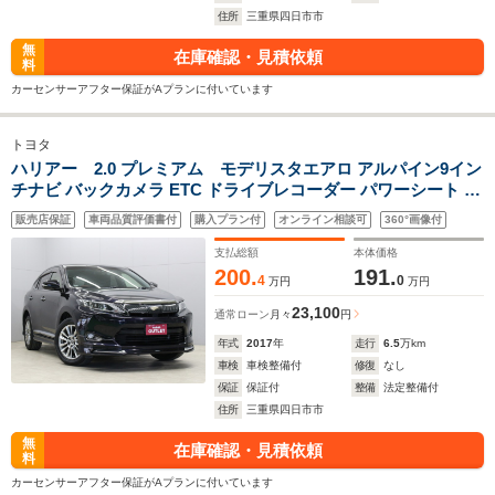
住所
三重県四日市市
無
在庫確認・見積依頼
料
カーセンサーアフター保証がAプランに付いています
トヨタ
ハリアー 2.0 プレミアム モデリスタエアロ アルパイン9イン
チナビ バックカメラ ETC ドライブレコーダー パワーシート ハ
ーフレザーシート LEDヘッドライト クリアランスソナー レー
販売店保証
車両品質評価書付
購入プラン付
オンライン相談可
360°画像付
ダークルーズコントロール 社外セキュリティ
支払総額
本体価格
200.
191.
4
0
万円
万円
23,100
通常ローン
月々
円
年式
2017
年
走行
6.5
万km
車検
車検整備付
修復
なし
保証
保証付
整備
法定整備付
住所
三重県四日市市
無
在庫確認・見積依頼
料
カーセンサーアフター保証がAプランに付いています