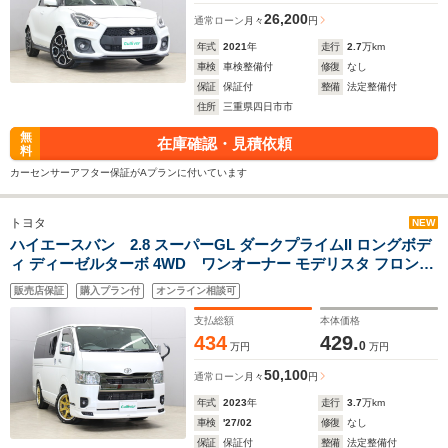
26,200
通常ローン
月々
円
年式
2021
年
走行
2.7
万km
車検
車検整備付
修復
なし
保証
保証付
整備
法定整備付
住所
三重県四日市市
無
在庫確認・見積依頼
料
カーセンサーアフター保証がAプランに付いています
トヨタ
NEW
ハイエースバン 2.8 スーパーGL ダークプライムII ロングボデ
ィ ディーゼルターボ 4WD ワンオーナー モデリスタ フロント
スポイラー TRD GRサイドスカートVer.I・リヤバンパースポイ
販売店保証
購入プラン付
オンライン相談可
ラー 社外オーバーフェンダー GIBSON CAMYURA 18インチ
AW UIビーグルベッドキット 社外オーバーフェンダー ナビ Bカ
支払総額
本体価格
メラ
434
429.
0
万円
万円
50,100
通常ローン
月々
円
年式
2023
年
走行
3.7
万km
車検
'27/02
修復
なし
保証
保証付
整備
法定整備付