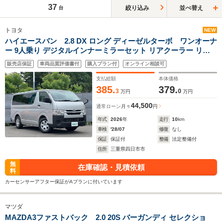
37
絞り込み
並べ替え
台
トヨタ
NEW
ハイエースバン 2.8 DX ロング ディーゼルターボ ワンオーナ
ー 9人乗り デジタルインナーミラーセット リアクーラー リア
ヒーター LEDヘッドランプ セーフティセンス パノラミックビ
販売店保証
車両品質評価書付
購入プラン付
オンライン相談可
ューモニター対応カメラ キーレスエントリー
支払総額
本体価格
385.
379.
3
0
万円
万円
44,500
通常ローン
月々
円
年式
2026
年
走行
10
km
車検
'28/07
修復
なし
保証
保証付
整備
法定整備付
住所
三重県四日市市
無
在庫確認・見積依頼
料
カーセンサーアフター保証がAプランに付いています
マツダ
MAZDA3ファストバック 2.0 20S バーガンディ セレクショ