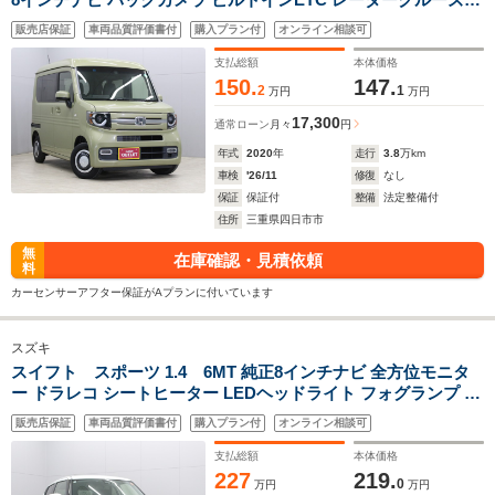
ントロール LEDヘッドライト LEDフォグランプ ステアリング
販売店保証
車両品質評価書付
購入プラン付
オンライン相談可
リモコン クリアランスソナー エンジンスターター ホンダセン
シング
支払総額
本体価格
150.
147.
2
1
万円
万円
17,300
通常ローン
月々
円
年式
2020
年
走行
3.8
万km
車検
'26/11
修復
なし
保証
保証付
整備
法定整備付
住所
三重県四日市市
無
在庫確認・見積依頼
料
カーセンサーアフター保証がAプランに付いています
スズキ
スイフト スポーツ 1.4 6MT 純正8インチナビ 全方位モニタ
ー ドラレコ シートヒーター LEDヘッドライト フォグランプ オ
ートライト ビルトインETC ブラインドスポットモニター レー
販売店保証
車両品質評価書付
購入プラン付
オンライン相談可
ダークルーズコントロール クリアランスソナー Pスタート
支払総額
本体価格
227
219.
0
万円
万円