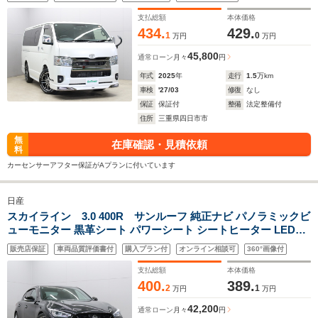
ホワイトレタータイヤ セーフティセンス 純正メモリナビ・地デ
ジTV・DVD/CD・Bluetooth バックカメラ 純正前後ドラレコ
支払総額
本体価格
434.
429.
1
0
万円
万円
45,800
通常ローン
月々
円
年式
2025
年
走行
1.5
万km
車検
'27/03
修復
なし
保証
保証付
整備
法定整備付
住所
三重県四日市市
無
在庫確認・見積依頼
料
カーセンサーアフター保証がAプランに付いています
日産
スカイライン 3.0 400R サンルーフ 純正ナビ パノラミックビ
ューモニター 黒革シート パワーシート シートヒーター LEDヘ
ッドライト フォグランプ レーダークルーズコントロール BSM
販売店保証
車両品質評価書付
購入プラン付
オンライン相談可
360°画像付
クリアランスソナー 地デジTV Bluetooth ビルトインETC
支払総額
本体価格
400.
389.
2
1
万円
万円
42,200
通常ローン
月々
円