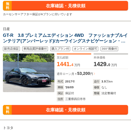
無
在庫確認・見積依頼
料
カーセンサーアフター保証がAプランに付いています
日産
GT-R 3.8 プレミアムエディション 4WD ファッショナブルイ
ンテリア(アンバーレッド)/カーウイングスナビゲーション・
HDDナビ・地デジTV・DVD/CD・Bluetooth/BOSEサウンドシ
販売店保証
車両品質評価書付
購入プラン付
オンライン相談可
360°画像付
ステム/ユピテルミラー型GPSレーダー探知機/クルーズコント
ロール/ビルトインETC
支払総額
本体価格
1441.
1429.
4
0
万円
万円
53,200
通常ローン
月々
円
年式
2017
年
走行
3.9
万km
車検
'26/09
修復
なし
保証
保証付
整備
法定整備付
住所
三重県四日市市
無
在庫確認・見積依頼
料
トヨタ