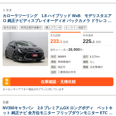
トヨタ
カローラツーリング 1.8 ハイブリッド WxB モデリスタエア
ロ 純正ナビディスプレイオーディオ バックカメラ ドラレコ ビ
ルトインETC2.0 ハーフレザーシート 前席シートヒーター レー
販売店保証
車両品質評価書付
購入プラン付
オンライン相談可
ダークルーズコントロール LEDヘッドライト BSM ステアリン
グヒーター
支払総額
本体価格
233.
225.
5
1
万円
万円
26,900
通常ローン
月々
円
年式
2020
年
走行
2.1
万km
車検
車検整備付
修復
なし
保証
保証付
整備
法定整備付
住所
三重県四日市市
無
在庫確認・見積依頼
料
カーセンサーアフター保証がAプランに付いています
日産
NV350キャラバン 2.0 プレミアムGX ロングボディ ベットキ
ット 純正ナビ 全方位モニター フリップダウンモニター ETC 純