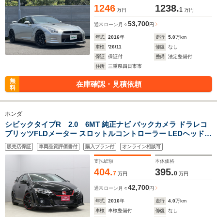
1246
1238.
1
万円
万円
53,700
通常ローン
月々
円
年式
2016
年
走行
5.0
万km
車検
'26/11
修復
なし
保証
保証付
整備
法定整備付
住所
三重県四日市市
無
在庫確認・見積依頼
料
ホンダ
シビックタイプR 2.0 6MT 純正ナビ バックカメラ ドラレコ
ブリッツFLDメーター スロットルコントローラー LEDヘッドラ
イト クルーズコントロール 純正19インチアルミホイール スマ
販売店保証
車両品質評価書付
購入プラン付
オンライン相談可
ートキー プッシュスタート 地デジTV Bluetooth ETC
支払総額
本体価格
404.
395.
7
0
万円
万円
42,700
通常ローン
月々
円
年式
2016
年
走行
4.0
万km
車検
車検整備付
修復
なし