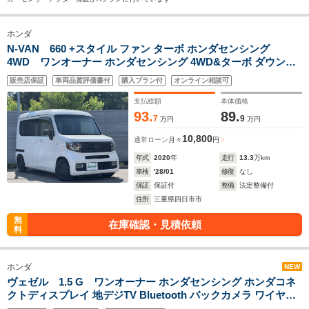
ホンダ
N-VAN 660 +スタイル ファン ターボ ホンダセンシング
4WD ワンオーナー ホンダセンシング 4WD&ターボ ダウンサ
ス ナビ 地デジTV/CD/DVD/Bluetooth バックカメラ デジタ
販売店保証
車両品質評価書付
購入プラン付
オンライン相談可
ルインナーミラー ACC ETC ルーフインナーサイドパイプ+ル
ーフインナーラック ルーフコンソール
支払総額
本体価格
93.
89.
7
9
万円
万円
10,800
通常ローン
月々
円
年式
2020
年
走行
13.3
万km
車検
'28/01
修復
なし
保証
保証付
整備
法定整備付
住所
三重県四日市市
無
在庫確認・見積依頼
料
ホンダ
NEW
ヴェゼル 1.5 G ワンオーナー ホンダセンシング ホンダコネ
クトディスプレイ 地デジTV Bluetooth バックカメラ ワイヤレ
ス充電器 ステアリングスイッチ ビルトインETC2.0 フルLEDヘ