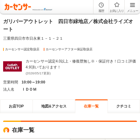
履歴
お気に入り
メニュー
ガリバーアウトレット 四日市緑地店／株式会社ライズオ
ート
三重県四日市市日永東１－１－２１
カーセンサー認定取扱店
カーセンサーアフター保証取扱店
カーセンサー認定4.0以上・修復歴無し※・保証付き！口コミ評価
4.9頂いております！
(2026/05/17更新)
営業時間
10:00～19:00
法人名
ＩＤＯＭ
お店TOP
地図&アクセス
在庫一覧
クチコミ
在庫一覧