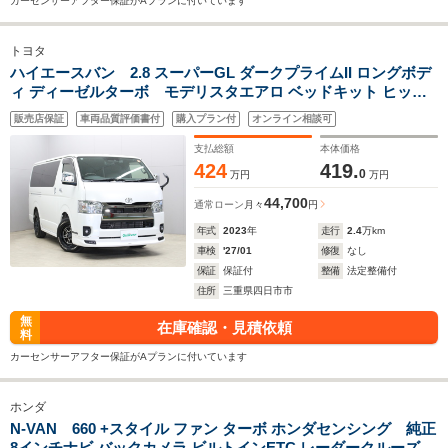
カーセンサーアフター保証がAプランに付いています
トヨタ
ハイエースバン 2.8 スーパーGL ダークプライムII ロングボデ
ィ ディーゼルターボ モデリスタエアロ ベッドキット ヒッチ
メンバー 両側パワスラ デジタルインナーミラー 純正ナビ・フ
販売店保証
車両品質評価書付
購入プラン付
オンライン相談可
ルセグTV・CD/DVD・BT バックカメラ ビルトインETC 前後ド
ラコレ スモークフィルム エンジンルームカバー
支払総額
本体価格
424
419.
0
万円
万円
44,700
通常ローン
月々
円
年式
2023
年
走行
2.4
万km
車検
'27/01
修復
なし
保証
保証付
整備
法定整備付
住所
三重県四日市市
無
在庫確認・見積依頼
料
カーセンサーアフター保証がAプランに付いています
ホンダ
N-VAN 660 +スタイル ファン ターボ ホンダセンシング 純正
8インチナビ バックカメラ ビルトインETC レーダークルーズコ