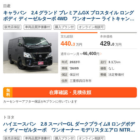
日産
キャラバン 2.4 グランド プレミアムGX プロスタイル ロング
ボディ ディーゼルターボ 4WD ワンオーナー ライトキャンパ
ープレミアム8 ベットキット サブバッテリー×2 シンク 給排水
販売店保証
車両品質評価書付
購入プラン付
オンライン相談可
タンク 2000Wインバーター 純正ナビ アラウンドビューモニタ
ー 純正ドラレコ 前席シートヒーター 片側パワースライドドア
支払総額
本体価格
440.
429.
3
0
万円
万円
46,400
通常ローン
月々
円
年式
2022
年
走行
3.1
万km
車検
'26/09
修復
なし
保証
保証付
整備
法定整備付
住所
三重県四日市市
無
在庫確認・見積依頼
料
カーセンサーアフター保証がAプランに付いています
トヨタ
ハイエースバン 2.8 スーパーGL ダークプライムII ロングボデ
ィ ディーゼルターボ ワンオーナー モデリスタエアロ NITRO
POWER17インチアルミホイール YOKOHAMA PARADA PA03
販売店保証
車両品質評価書付
購入プラン付
オンライン相談可