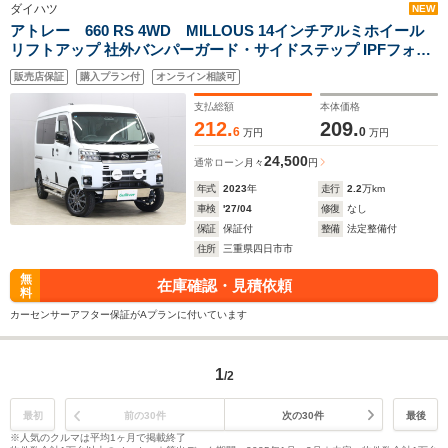
ダイハツ
NEW
アトレー 660 RS 4WD MILLOUS 14インチアルミホイール
リフトアップ 社外バンパーガード・サイドステップ IPFフォグ
ランプ スマートアシスト カロッツェリアフローティングナビ・
販売店保証
購入プラン付
オンライン相談可
地デジTV・Bluetooth
支払総額
本体価格
212.
209.
6
0
万円
万円
24,500
通常ローン
月々
円
年式
2023
年
走行
2.2
万km
車検
'27/04
修復
なし
保証
保証付
整備
法定整備付
住所
三重県四日市市
無
在庫確認・見積依頼
料
カーセンサーアフター保証がAプランに付いています
1
/2
最初
前の30件
次の30件
最後
※人気のクルマは平均1ヶ月で掲載終了