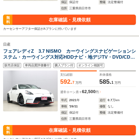
保証
保証付
整備
法定整備付
住所
三重県四日市市
無
在庫確認・見積依頼
料
カーセンサーアフター保証がAプランに付いています
日産
フェアレディZ 3.7 NISMO カーウイングスナビゲーションシ
ステム・カーウイングス対応HDDナビ・地デジTV・DVD/CD・
BOSEサウンドシステム(8スピーカー)・アクティブサウンドコ
販売店保証
車両品質評価書付
購入プラン付
オンライン相談可
ントロール カーボンルーフ
支払総額
本体価格
592.
585.
7
1
万円
万円
62,500
通常ローン
月々
円
年式
2021
年
走行
0.7
万km
車検
'26/11
修復
なし
保証
保証付
整備
法定整備付
住所
三重県四日市市
無
在庫確認・見積依頼
料