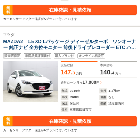
無
在庫確認・見積依頼
料
カーセンサーアフター保証がAプランに付いています
マツダ
MAZDA2 1.5 XD Lパッケージ ディーゼルターボ ワンオーナ
ー 純正ナビ 全方位モニター 前後ドライブレコーダー ETC ハー
フレザーシート シートヒーター ステアリングヒーター ヘッド
販売店保証
車両品質評価書付
購入プラン付
オンライン相談可
アップディスプレイ パワーシート クリアランスソナー レーダ
ークルーズ 禁煙車
支払総額
本体価格
147.
140.
3
4
万円
万円
17,000
通常ローン
月々
円
年式
2019
年
走行
1.1
万km
車検
'26/09
修復
なし
保証
保証付
整備
法定整備付
住所
三重県四日市市
無
在庫確認・見積依頼
料
カーセンサーアフター保証がAプランに付いています