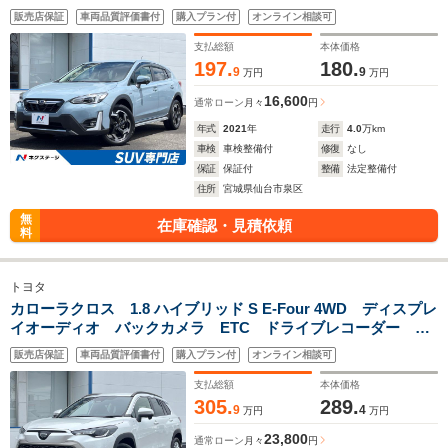
きパワーシート 純正18インチアルミホイー デュアルエアコ
販売店保証
車両品質評価書付
購入プラン付
オンライン相談可
ン 革巻きステアリング/パドルシフト B
支払総額
本体価格
197.
180.
9
9
万円
万円
16,600
通常ローン
月々
円
年式
2021
年
走行
4.0
万km
車検
車検整備付
修復
なし
保証
保証付
整備
法定整備付
住所
宮城県仙台市泉区
無
在庫確認・見積依頼
料
トヨタ
カローラクロス 1.8 ハイブリッド S E-Four 4WD ディスプレ
イオーディオ バックカメラ ETC ドライブレコーダー ル
ーフレール LEDヘッドライト AppleCarPlay ファブリック
販売店保証
車両品質評価書付
購入プラン付
オンライン相談可
シート セーフティセンス レーダークルーズ 禁煙車
支払総額
本体価格
305.
289.
9
4
万円
万円
23,800
通常ローン
月々
円