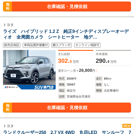
無
在庫確認・見積依頼
料
トヨタ
ライズ ハイブリッド 1.2 Z 純正9インチディスプレーオーデ
ィオ 全周囲カメラ シートヒーター 地デ
ジ/AppleCarPlay 純正17インチアルミ レーダークルーズ
販売店保証
車両品質評価書付
購入プラン付
オンライン相談可
革巻きステアリング/ステアリングリモコン 寒冷地仕様
支払総額
本体価格
302.
290.
9
4
万円
万円
26,800
通常ローン
月々
円
年式
2026
年
走行
30
km
車検
'29/07
修復
なし
保証
保証付
整備
法定整備付
住所
宮城県仙台市泉区
無
在庫確認・見積依頼
料
トヨタ
NEW
ランドクルーザー250 2.7 VX 4WD 丸目LED サンルーフ 7