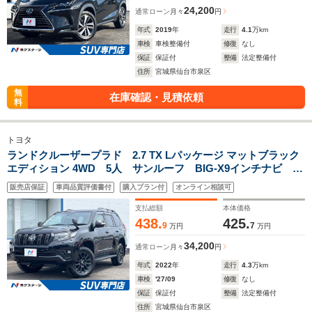
24,200
通常ローン
月々
円
年式
2019
年
走行
4.1
万km
車検
車検整備付
修復
なし
保証
保証付
整備
法定整備付
住所
宮城県仙台市泉区
無
在庫確認・見積依頼
料
トヨタ
ランドクルーザープラド 2.7 TX Lパッケージ マットブラック
エディション 4WD 5人 サンルーフ BIG-X9インチナビ 黒
革シート/ベンチレーション/シートヒーター LEDヘッドライ
販売店保証
車両品質評価書付
購入プラン付
オンライン相談可
ト LEDヘッドライト ルーフレール 純正18インチアルミ
レーダークルーズ デュアルエアコン
支払総額
本体価格
438.
425.
9
7
万円
万円
34,200
通常ローン
月々
円
年式
2022
年
走行
4.3
万km
車検
'27/09
修復
なし
保証
保証付
整備
法定整備付
住所
宮城県仙台市泉区