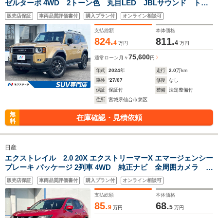
ゼルターボ 4WD 2トーン色 丸目LED JBLサウンド トヨ
タチームメイト サンルーフ 7人 ルーフレール 12.3インチ
販売店保証
車両品質評価書付
購入プラン付
オンライン相談可
ディスプレーオーディオ 全周囲カメラ デジタルミラー 純
正18アルミホイール 茶革シート
支払総額
本体価格
824.
811.
4
4
万円
万円
75,600
通常ローン
月々
円
年式
2024
年
走行
2.0
万km
車検
'27/07
修復
なし
保証
保証付
整備
法定整備付
住所
宮城県仙台市泉区
無
在庫確認・見積依頼
料
日産
エクストレイル 2.0 20X エクストリーマーX エマージェンシー
ブレーキ パッケージ 2列車 4WD 純正ナビ 全周囲カメラ デ
ジタルミラー パワーバックドア LEDヘッドライト 防水シ
販売店保証
車両品質評価書付
購入プラン付
オンライン相談可
ート/シートヒーター エマージェンシーブレーキ クルーズコ
ントロール CD/DVD/地デジ 禁煙車
支払総額
本体価格
85.
68.
9
5
万円
万円