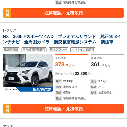
住所
宮城県仙台市泉区
無
在庫確認・見積依頼
料
レクサス
NX 300h Fスポーツ 4WD プレミアムサウンド 純正10.3イ
ンチナビ 全周囲カメラ 衝突被害軽減システム 禁煙車 三
眼LEDヘッド 電動リアゲート 赤革シート シートエアコ
販売店保証
車両品質評価書付
購入プラン付
オンライン相談可
ン 全席パワーシート ブラインドスポットモニター
支払総額
本体価格
378.
361.
9
0
万円
万円
32,300
通常ローン
月々
円
年式
2019
年
走行
5.3
万km
車検
車検整備付
修復
なし
保証
保証付
整備
法定整備付
住所
宮城県仙台市泉区
無
在庫確認・見積依頼
料
マツダ