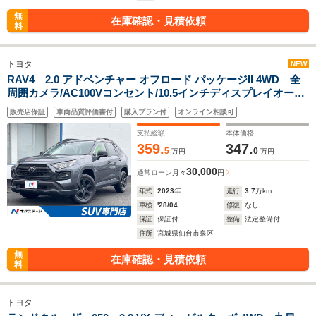
無
在庫確認・見積依頼
料
トヨタ
NEW
RAV4 2.0 アドベンチャー オフロード パッケージII 4WD 全
周囲カメラ/AC100Vコンセント/10.5インチディスプレイオーデ
ィオ/ハンズフリーパワーバックドア/ルーフレール/専用サスペ
販売店保証
車両品質評価書付
購入プラン付
オンライン相談可
ンション/シートクーラー/シートヒーター/レーダークルー
ズ/BSM
支払総額
本体価格
359.
347.
5
0
万円
万円
30,000
通常ローン
月々
円
年式
2023
年
走行
3.7
万km
車検
'28/04
修復
なし
保証
保証付
整備
法定整備付
住所
宮城県仙台市泉区
無
在庫確認・見積依頼
料
トヨタ