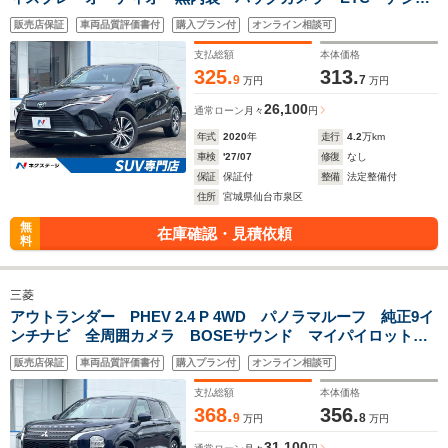
ルミラー ハーフレザーシート パワーバックドア オプショ
販売店保証
車両品質評価書付
購入プラン付
オンライン相談可
ンAC100V電源 寒冷地仕様 純正18インチアルミホイール
地デジ
支払総額
本体価格
325.
313.
9
7
万円
万円
26,100
通常ローン
月々
円
年式
2020
年
走行
4.2
万km
車検
'27/07
修復
なし
保証
保証付
整備
法定整備付
住所
宮城県仙台市泉区
無
在庫確認・見積依頼
料
三菱
アウトランダー PHEV 2.4 P 4WD パノラマルーフ 純正9イ
ンチナビ 全周囲カメラ BOSEサウンド マイパイロット
純正20インチアルミ 革シート/シートヒーター ハンズフリー
販売店保証
車両品質評価書付
購入プラン付
オンライン相談可
パワーバックドア ワイヤレス充電 ステアリングヒータ
支払総額
本体価格
368.
356.
9
8
万円
万円
31,100