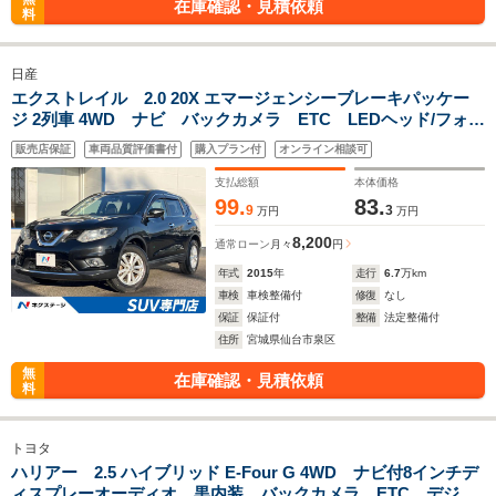
在庫確認・見積依頼
料
日産
エクストレイル 2.0 20X エマージェンシーブレーキパッケー
ジ 2列車 4WD ナビ バックカメラ ETC LEDヘッド/フォグ
ライト エマージェンシーブレーキ シートヒーター/防水シー
販売店保証
車両品質評価書付
購入プラン付
オンライン相談可
ト 純正17インチアルミホイール 革巻きステアリング デュ
アルエアコン スマートキー 禁煙車
支払総額
本体価格
99.
83.
9
3
万円
万円
8,200
通常ローン
月々
円
年式
2015
年
走行
6.7
万km
車検
車検整備付
修復
なし
保証
保証付
整備
法定整備付
住所
宮城県仙台市泉区
無
在庫確認・見積依頼
料
トヨタ
ハリアー 2.5 ハイブリッド E-Four G 4WD ナビ付8インチデ
ィスプレーオーディオ 黒内装 バックカメラ ETC デジタ