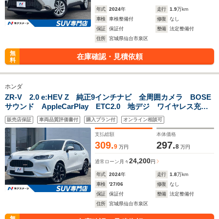
年式
2024
年
走行
1.9
万km
車検
車検整備付
修復
なし
保証
保証付
整備
法定整備付
住所
宮城県仙台市泉区
無
在庫確認・見積依頼
料
ホンダ
ZR-V 2.0 e:HEV Z 純正9インチナビ 全周囲カメラ BOSE
サウンド AppleCarPlay ETC2.0 地デジ ワイヤレス充
電 革シート/パワーシート/シートヒーター 純正18インチア
販売店保証
車両品質評価書付
購入プラン付
オンライン相談可
ルミホイール 禁煙車
支払総額
本体価格
309.
297.
9
8
万円
万円
24,200
通常ローン
月々
円
年式
2024
年
走行
1.8
万km
車検
'27/06
修復
なし
保証
保証付
整備
法定整備付
住所
宮城県仙台市泉区
無