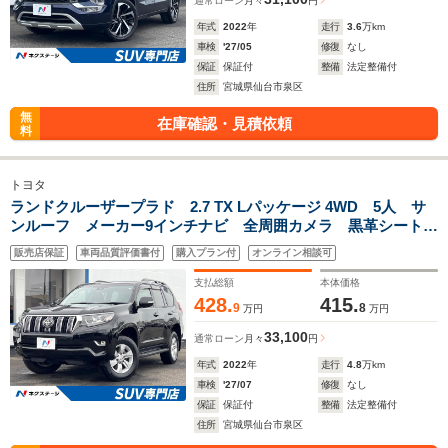
通常ローン
月々
円
年式
2022
年
走行
3.6
万km
車検
'27/05
修復
なし
保証
保証付
整備
法定整備付
住所
宮城県仙台市泉区
無
在庫確認・見積依頼
料
トヨタ
ランドクルーザープラド 2.7 TX Lパッケージ 4WD 5人 サ
ンルーフ メーカー9インチナビ 全周囲カメラ 黒革シート
純正17インチアルミ ブラインドスポットモニター ベンチレ
販売店保証
車両品質評価書付
購入プラン付
オンライン相談可
ーション/シートヒーター セーフティセンス/レーダークルー
ズ 禁煙車
支払総額
本体価格
428.
415.
9
8
万円
万円
33,100
通常ローン
月々
円
年式
2022
年
走行
4.8
万km
車検
'27/07
修復
なし
保証
保証付
整備
法定整備付
住所
宮城県仙台市泉区