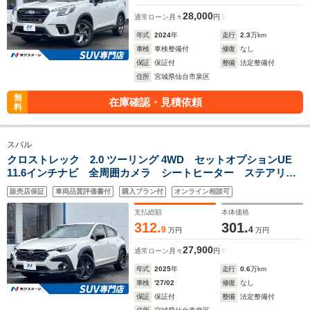
28,000
通常ローン
月々
円
年式
2024
年
走行
2.3
万km
車検
車検整備付
修復
なし
保証
保証付
整備
法定整備付
住所
宮城県仙台市泉区
無
在庫確認・見積依頼
料
スバル
クロストレック 2.0 ツーリング 4WD セットオプションUE
11.6インチナビ 全周囲カメラ シートヒーター ステアリン
グヒーター 純正17インチアルミ LEDヘッド デュアルエア
販売店保証
車両品質評価書付
購入プラン付
オンライン相談可
コン レーダークルーズ 禁煙車 AppleCarplay
支払総額
本体価格
312.
301.
9
4
万円
万円
27,900
通常ローン
月々
円
年式
2025
年
走行
0.6
万km
車検
'27/02
修復
なし
保証
保証付
整備
法定整備付