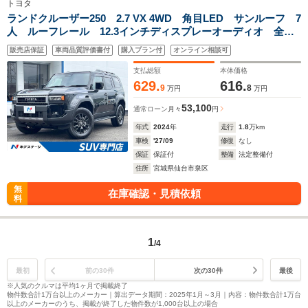
トヨタ
ランドクルーザー250 2.7 VX 4WD 角目LED サンルーフ 7
人 ルーフレール 12.3インチディスプレーオーディオ 全周
囲カメラ デジタルミラー 純正18インチアルミホイール 革
販売店保証
車両品質評価書付
購入プラン付
オンライン相談可
シート/ベンチレーション/シートヒーター 禁煙車
支払総額
本体価格
629.
616.
9
8
万円
万円
53,100
通常ローン
月々
円
年式
2024
年
走行
1.8
万km
車検
'27/09
修復
なし
保証
保証付
整備
法定整備付
住所
宮城県仙台市泉区
無
在庫確認・見積依頼
料
1
/4
最初
前の30件
次の30件
最後
※人気のクルマは平均1ヶ月で掲載終了
物件数合計1万台以上のメーカー｜算出データ期間：2025年1月～3月｜内容：物件数合計1万台
以上のメーカーのうち、掲載が終了した物件数が1,000台以上の場合