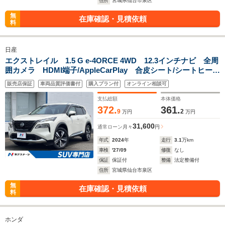
住所
宮城県仙台市泉区
無
在庫確認・見積依頼
料
日産
エクストレイル 1.5 G e-4ORCE 4WD 12.3インチナビ 全周
囲カメラ HDMI端子/AppleCarPlay 合皮シート/シートヒータ
ー 純正19インチアルミ ハンズフリーパワーバックドア ス
販売店保証
車両品質評価書付
購入プラン付
オンライン相談可
テアリングヒーター プロパイロット
支払総額
本体価格
372.
361.
9
2
万円
万円
31,600
通常ローン
月々
円
年式
2024
年
走行
3.1
万km
車検
'27/09
修復
なし
保証
保証付
整備
法定整備付
住所
宮城県仙台市泉区
無
在庫確認・見積依頼
料
ホンダ