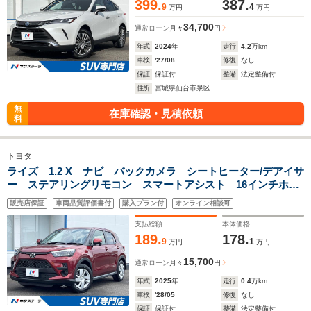
399.
387.
9
4
万円
万円
34,700
通常ローン
月々
円
年式
2024
年
走行
4.2
万km
車検
'27/08
修復
なし
保証
保証付
整備
法定整備付
住所
宮城県仙台市泉区
無
在庫確認・見積依頼
料
トヨタ
ライズ 1.2 X ナビ バックカメラ シートヒーター/デアイサ
ー ステアリングリモコン スマートアシスト 16インチホイ
ール LEDヘッドランプ USB端子 スマートキー
販売店保証
車両品質評価書付
購入プラン付
オンライン相談可
Bluetooth ドラレコ 禁煙車
支払総額
本体価格
189.
178.
9
1
万円
万円
15,700
通常ローン
月々
円
年式
2025
年
走行
0.4
万km
車検
'28/05
修復
なし
保証
保証付
整備
法定整備付