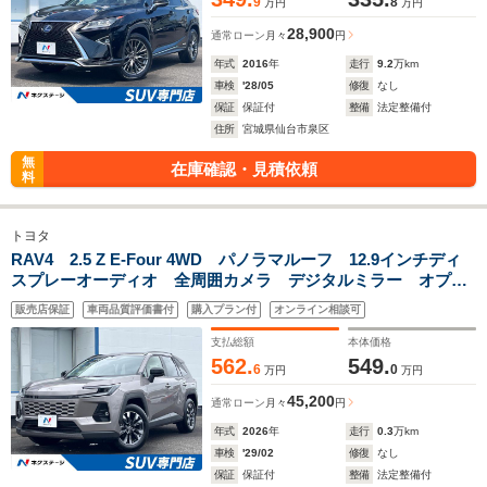
9
8
万円
万円
28,900
通常ローン
月々
円
年式
2016
年
走行
9.2
万km
車検
'28/05
修復
なし
保証
保証付
整備
法定整備付
住所
宮城県仙台市泉区
無
在庫確認・見積依頼
料
トヨタ
RAV4 2.5 Z E-Four 4WD パノラマルーフ 12.9インチディ
スプレーオーディオ 全周囲カメラ デジタルミラー オプシ
ョンドライバーモニター機能 合皮シート/ベンチレーション/シ
販売店保証
車両品質評価書付
購入プラン付
オンライン相談可
ートヒーター ハンズフリーパワーバックドア
支払総額
本体価格
562.
549.
6
0
万円
万円
45,200
通常ローン
月々
円
年式
2026
年
走行
0.3
万km
車検
'29/02
修復
なし
保証
保証付
整備
法定整備付