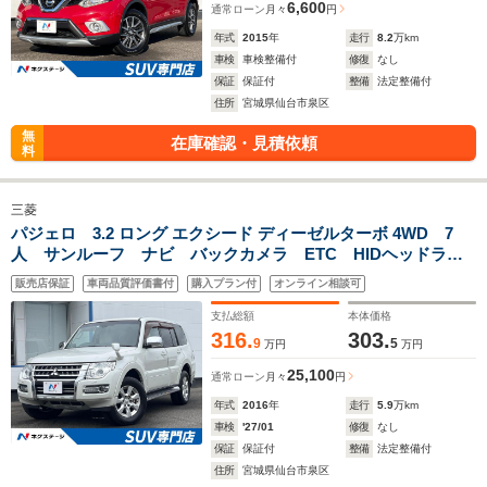
6,600
通常ローン
月々
円
年式
2015
年
走行
8.2
万km
車検
車検整備付
修復
なし
保証
保証付
整備
法定整備付
住所
宮城県仙台市泉区
無
在庫確認・見積依頼
料
三菱
パジェロ 3.2 ロング エクシード ディーゼルターボ 4WD 7
人 サンルーフ ナビ バックカメラ ETC HIDヘッドライ
ト クルコン シートヒーター/シートカバー AC100V電源
販売店保証
車両品質評価書付
購入プラン付
オンライン相談可
革巻きステアリング キーレスエントリー 純正17インチアル
ミホイール 禁煙車
支払総額
本体価格
316.
303.
9
5
万円
万円
25,100
通常ローン
月々
円
年式
2016
年
走行
5.9
万km
車検
'27/01
修復
なし
保証
保証付
整備
法定整備付
住所
宮城県仙台市泉区