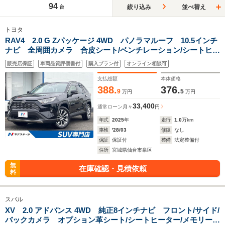
94
絞り込み
並べ替え
台
トヨタ
RAV4 2.0 G Zパッケージ 4WD パノラマルーフ 10.5インチ
ナビ 全周囲カメラ 合皮シート/ベンチレーション/シートヒー
ター デジタルミラー LEDヘッドライト パワーバックド
販売店保証
車両品質評価書付
購入プラン付
オンライン相談可
ア ダウンヒルアシスト BSM 禁煙車
支払総額
本体価格
388.
376.
9
5
万円
万円
33,400
通常ローン
月々
円
年式
2025
年
走行
1.0
万km
車検
'28/03
修復
なし
保証
保証付
整備
法定整備付
住所
宮城県仙台市泉区
無
在庫確認・見積依頼
料
スバル
XV 2.0 アドバンス 4WD 純正8インチナビ フロント/サイド/
バックカメラ オプション革シート/シートヒーター/メモリー付