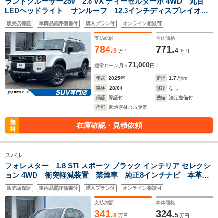
ランドクルーザー250 2.8 VX ディーゼルターボ 4WD 丸目
LEDヘッドライト サンルーフ 12.3インチディスプレイオー
ディオ 全周囲カメラ JBLサウンド レーダークルーズ デ
販売店保証
車両品質評価書付
購入プラン付
オンライン相談可
ジタルミラー ドラレコ ETC ブラックレザーシート シー
トクーラー 禁煙車
支払総額
本体価格
784.
771.
9
4
万円
万円
71,000
通常ローン
月々
円
年式
2025
年
走行
1.7
万km
車検
'28/04
修復
なし
保証
保証付
整備
法定整備付
住所
宮城県仙台市泉区
無
在庫確認・見積依頼
料
スバル
フォレスター 1.8 STI スポーツ ブラック インテリア セレクシ
ョン 4WD 衝突軽減装置 禁煙車 純正8インチナビ 本革シ
ート レーダークルーズ フロント・サイド・バックカメラ
販売店保証
車両品質評価書付
購入プラン付
オンライン相談可
ETC Bluetooth フルセグ ドラレコ 全席シートヒータ
ー デジタルインナーミラー
支払総額
本体価格
341.
324.
8
5
万円
万円