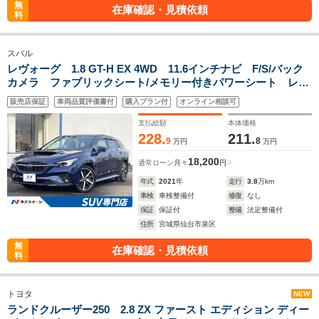
無
在庫確認・見積依頼
料
スバル
レヴォーグ 1.8 GT-H EX 4WD 11.6インチナビ F/S/バック
カメラ ファブリックシート/メモリー付きパワーシート レー
ダークルーズ LEDヘッドライト ハンズフリーパワーバック
販売店保証
車両品質評価書付
購入プラン付
オンライン相談可
ドア 地デジ/AppleCarPlay 禁煙車
支払総額
本体価格
228.
211.
9
8
万円
万円
18,200
通常ローン
月々
円
年式
2021
年
走行
3.8
万km
車検
車検整備付
修復
なし
保証
保証付
整備
法定整備付
住所
宮城県仙台市泉区
無
在庫確認・見積依頼
料
トヨタ
NEW
ランドクルーザー250 2.8 ZX ファースト エディション ディー