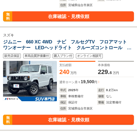
住所
宮城県仙台市泉区
無
在庫確認・見積依頼
料
スズキ
ジムニー 660 XC 4WD ナビ フルセグTV フロアマット
ワンオーナー LEDヘッドライト クルーズコントロール 純
正16AW 革巻きステアリング オートエアコン 撥水ファブ
販売店保証
車両品質評価書付
購入プラン付
オンライン相談可
リックシート/シートヒーター 禁煙車
支払総額
本体価格
240
229.
6
万円
万円
19,500
通常ローン
月々
円
年式
2025
年
走行
0.2
万km
車検
車検整備付
修復
なし
保証
保証付
整備
法定整備付
住所
宮城県仙台市泉区
無
在庫確認・見積依頼
料