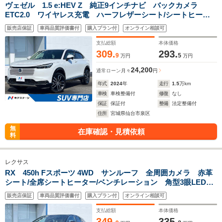
ヴェゼル 1.5 e:HEV Z 純正9インチナビ バックカメラ
ETC2.0 ワイヤレス充電 ハーフレザーシート/シートヒータ
ー ホンダセンシング LEDヘッドライト USBジャック オ
販売店保証
車両品質評価書付
購入プラン付
オンライン相談可
ートエアコン レーダークルーズ 禁煙車
支払総額
本体価格
309.
293.
9
5
万円
万円
24,200
通常ローン
月々
円
年式
2024
年
走行
1.5
万km
車検
車検整備付
修復
なし
保証
保証付
整備
法定整備付
住所
宮城県仙台市泉区
無
在庫確認・見積依頼
料
レクサス
RX 450h Fスポーツ 4WD サンルーフ 全周囲カメラ 赤革
シート/全席シートヒーター/ベンチレーション 角型3眼LEDヘ
ッドランプ ステアリングヒーター 12.3インチナビ プレミ
販売店保証
車両品質評価書付
購入プラン付
オンライン相談可
アムサウンド 禁煙車 Bluetooth
支払総額
本体価格
349.
335.