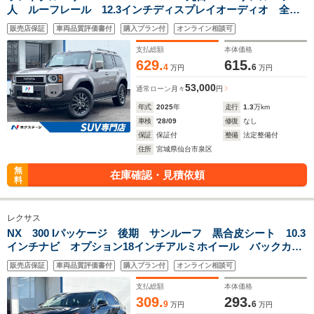
人 ルーフレール 12.3インチディスプレイオーディオ 全周
囲カメラ デジタルミラー 純正18インチアルミ 革シート/ベ
販売店保証
車両品質評価書付
購入プラン付
オンライン相談可
ンチレーション/シートヒーター レーダークルーズ
支払総額
本体価格
629.
615.
4
6
万円
万円
53,000
通常ローン
月々
円
年式
2025
年
走行
1.3
万km
車検
'28/09
修復
なし
保証
保証付
整備
法定整備付
住所
宮城県仙台市泉区
無
在庫確認・見積依頼
料
レクサス
NX 300 Iパッケージ 後期 サンルーフ 黒合皮シート 10.3
インチナビ オプション18インチアルミホイール バックカメ
ラ ルーフレール 3眼LED シートヒーター ステアリングヒ
販売店保証
車両品質評価書付
購入プラン付
オンライン相談可
ーター 禁煙車 レーダークルーズ
支払総額
本体価格
309.
293.
9
6
万円
万円