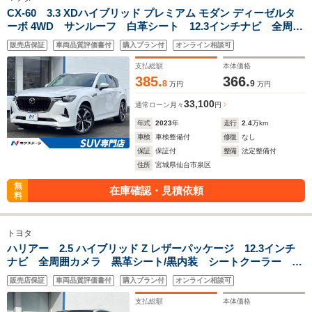
CX-60 3.3 XDハイブリッド プレミアム モダン ディーゼルタ
ーボ 4WD サンルーフ 白革シート 12.3インチナビ 全周囲
カメラ BOSEサウンド ベンチレーション/シートヒーター
販売店保証
車両品質評価書付
購入プラン付
オンライン相談可
パワーバックドア レーダークルーズ 地デジ ドライブレコ
ーダー 禁煙車
支払総額
本体価格
385.
366.
8
9
万円
万円
33,100
通常ローン
月々
円
年式
2023
年
走行
2.4
万km
車検
車検整備付
修復
なし
保証
保証付
整備
法定整備付
住所
宮城県仙台市泉区
無
在庫確認・見積依頼
料
トヨタ
ハリアー 2.5 ハイブリッド Z レザーパッケージ 12.3インチ
ナビ 全周囲カメラ 黒革シート/黒内装 シートクーラー
JBLサウンド ブラインドスポットモニター ハンズフリーパ
販売店保証
車両品質評価書付
購入プラン付
オンライン相談可
ワーバックドア 純正19インチアルミホイール ヘッドアップ
ディスプレイ
支払総額
本体価格