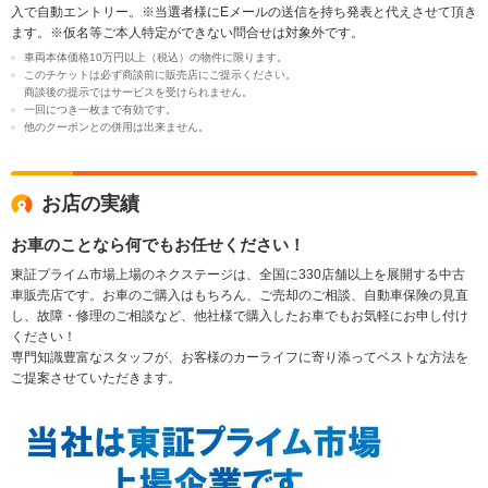
入で自動エントリー。※当選者様にEメールの送信を持ち発表と代えさせて頂き
ます。※仮名等ご本人特定ができない問合せは対象外です。
車両本体価格10万円以上（税込）の物件に限ります。
このチケットは必ず商談前に販売店にご提示ください。
商談後の提示ではサービスを受けられません。
一回につき一枚まで有効です。
他のクーポンとの併用は出来ません。
お店の実績
お車のことなら何でもお任せください！
東証プライム市場上場のネクステージは、全国に330店舗以上を展開する中古
車販売店です。お車のご購入はもちろん、ご売却のご相談、自動車保険の見直
し、故障・修理のご相談など、他社様で購入したお車でもお気軽にお申し付け
ください！
専門知識豊富なスタッフが、お客様のカーライフに寄り添ってベストな方法を
ご提案させていただきます。