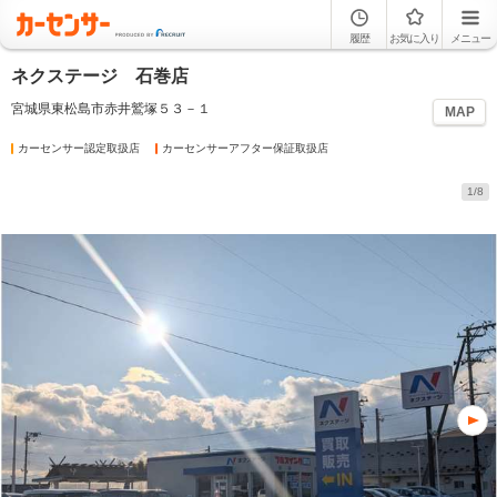
履歴
お気に入り
メニュー
ネクステージ 石巻店
宮城県東松島市赤井鷲塚５３－１
MAP
カーセンサー認定取扱店
カーセンサーアフター保証取扱店
1/8