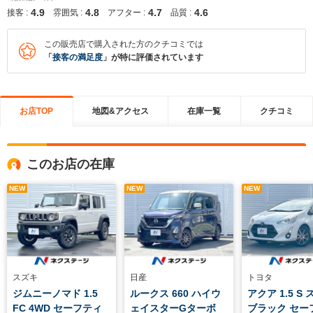
4.9
4.8
4.7
4.6
接客 :
雰囲気 :
アフター :
品質 :
この販売店で購入された方のクチコミでは
「
接客の満足度
」が特に評価されています
お店TOP
地図&アクセス
在庫一覧
クチコミ
このお店の在庫
NEW
NEW
NEW
スズキ
日産
トヨタ
ジムニーノマド 1.5
ルークス 660 ハイウ
アクア 1.5 S
FC 4WD セーフティ
ェイスターGターボ
ブラック セー