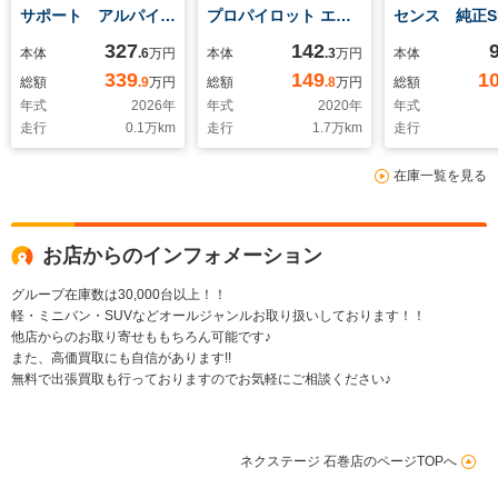
サポート アルパイン
プロパイロット エデ
センス 純正S
10型ディスプレイオ
ィション インテリジ
ビ バック
327
142
本体
.6
万円
本体
.3
万円
本体
ーディオ バックカメ
ェントエマージェンシ
Bluetooth
339
149
1
総額
.9
万円
総額
.8
万円
総額
ラ LEDライト オー
ーブレーキ 純正9型
グ ETC ス
年式
2026
年
年式
2020
年
年式
トライト スマートキ
ナビ アラウンドビュ
ー LEDヘッド
走行
0.1
万km
走行
1.7
万km
走行
ー アイドリングスト
ーモニター ハンズフ
フォグ オー
ップ 純正15インチ
リー両側電動ドア ア
ーム オート
在庫一覧を見る
アルミホイール プラ
ダプティブLEDラン
オートエアコ
イバシーガラス 禁煙
プ 純正15インチア
ムレスト 禁
車
ルミホイール インテ
リキー
お店からのインフォメーション
グループ在庫数は30,000台以上！！
軽・ミニバン・SUVなどオールジャンルお取り扱いしております！！
他店からのお取り寄せももちろん可能です♪
また、高価買取にも自信があります!!
無料で出張買取も行っておりますのでお気軽にご相談ください♪
ネクステージ 石巻店のページTOPへ