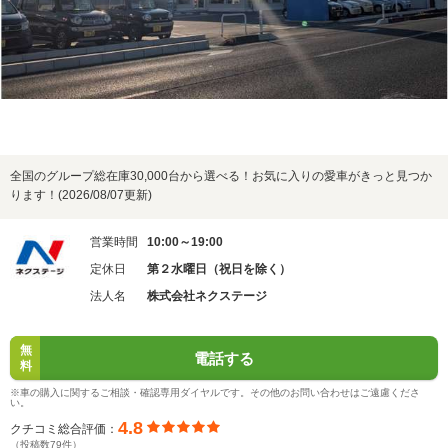
全国のグループ総在庫30,000台から選べる！お気に入りの愛車がきっと見つか
ります！(2026/08/07更新)
営業時間
10:00～19:00
定休日
第２水曜日（祝日を除く）
法人名
株式会社ネクステージ
無
電話する
料
※車の購入に関するご相談・確認専用ダイヤルです。その他のお問い合わせはご遠慮くださ
い。
4.8
クチコミ総合評価：
（投稿数79件）