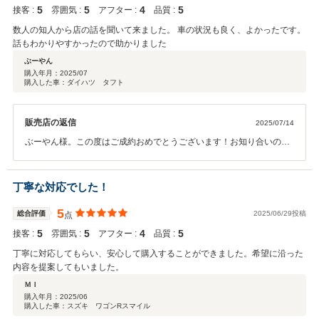
5
5
4
5
接客 :
雰囲気 :
アフター :
品質 :
数人の知人から店の話を聞いて来ました。 車の状況も良く、よかったです。
話もわかりやすかったので助かりました
ぶーやん
購入年月：
2025/07
購入した車：ダイハツ タフト
販売店の返信
2025/07/14
ぶーやん様。この度はご成約おめでとうございます！お知り合いの方
のご紹介でのご来店ありがとうございました！お褒めのお言葉も頂き
ありがとうございます。まずはご納車までしっかりご準備をさせて頂
きます。その後のアフターに関しましても本社工場にで車検・点検・
丁寧な対応でした！
オイル交換などさせて頂いてますので長いお付き合いをぜひよろしく
お願いいたします。
5
総合評価
2025/06/29投稿
点
5
5
4
5
接客 :
雰囲気 :
アフター :
品質 :
丁寧に対応してもらい、安心して購入することができました。希望に沿った
内容を提案してもいました。
ＭＩ
購入年月：
2025/06
購入した車：スズキ ワゴンRスマイル