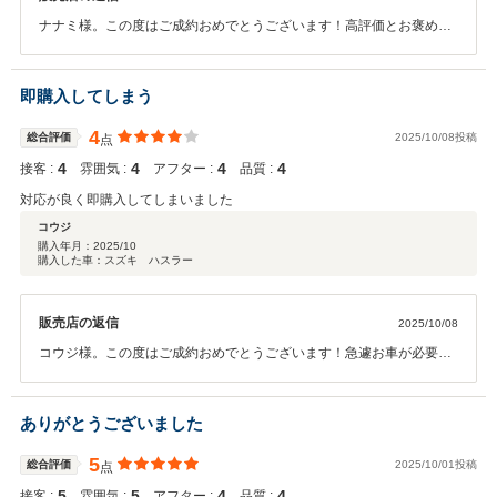
ナナミ様。この度はご成約おめでとうございます！高評価とお褒めの
お言葉も頂きありがとうございます！アフターサービスにも力をいれ
ておりますので長いお付き合いをぜひよろしくお願いいたします！
即購入してしまう
4
総合評価
2025/10/08投稿
点
4
4
4
4
接客 :
雰囲気 :
アフター :
品質 :
対応が良く即購入してしまいました
コウジ
購入年月：
2025/10
購入した車：スズキ ハスラー
販売店の返信
2025/10/08
コウジ様。この度はご成約おめでとうございます！急遽お車が必要と
のことでしたので、なるべく早くとのご要望にできる限りご対応・ご
案内をさせて頂きました。アフターサービスに関しても、向かいに本
社工場もございますので引き続きよろしくお願いいたします。
ありがとうございました
5
総合評価
2025/10/01投稿
点
5
5
4
4
接客 :
雰囲気 :
アフター :
品質 :