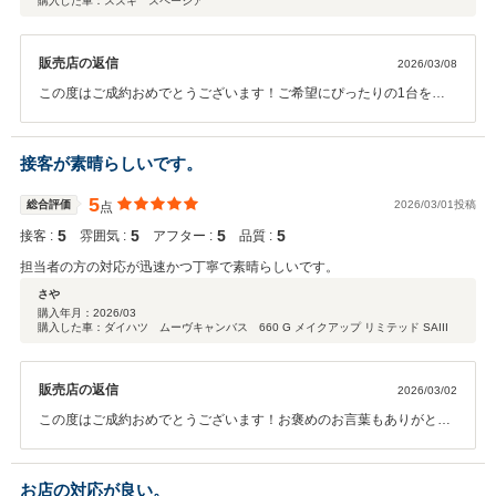
購入した車：スズキ スペーシア
販売店の返信
2026/03/08
この度はご成約おめでとうございます！ご希望にぴったりの1台をご
案内出来て嬉しく思います。スマイル館の道路向かいの本社工場にて
車検・点検・オイル交換等も行っていますので、長いお付き合いをよ
ろしくお願いします！
接客が素晴らしいです。
5
総合評価
2026/03/01投稿
点
5
5
5
5
接客 :
雰囲気 :
アフター :
品質 :
担当者の方の対応が迅速かつ丁寧で素晴らしいです。
さや
購入年月：
2026/03
購入した車：ダイハツ ムーヴキャンバス 660 G メイクアップ リミテッド SAIII
販売店の返信
2026/03/02
この度はご成約おめでとうございます！お褒めのお言葉もありがとう
ございます！ご希望にぴったりの1台をご案内できて嬉しく思いま
す！アフターサービスに関しても向かいの本社工場にて車検・点検・
オイル交換等行ってますので長いお付き合いをよろしくお願いしま
お店の対応が良い。