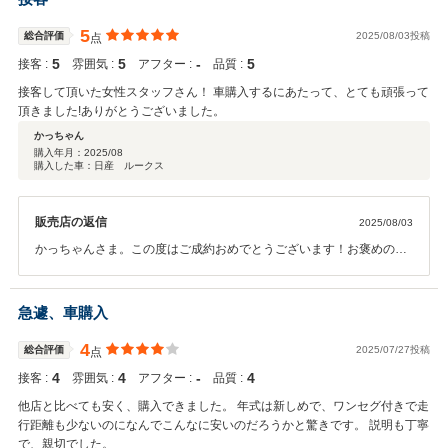
5
総合評価
2025/08/03投稿
点
5
5
‐
5
接客 :
雰囲気 :
アフター :
品質 :
接客して頂いた女性スタッフさん！ 車購入するにあたって、とても頑張って
頂きました!ありがとうございました。
かっちゃん
購入年月：
2025/08
購入した車：日産 ルークス
販売店の返信
2025/08/03
かっちゃんさま。この度はご成約おめでとうございます！お褒めのお
言葉も頂きありがとうございます！できる限りご希望に添えるように
頑張らせて頂きました！アフターに関しても、向かいの本社工場にて
行っておりますので長いお付き合いをぜひよろしくお願いします！
急遽、車購入
4
総合評価
2025/07/27投稿
点
4
4
‐
4
接客 :
雰囲気 :
アフター :
品質 :
他店と比べても安く、購入できました。 年式は新しめで、ワンセグ付きで走
行距離も少ないのになんでこんなに安いのだろうかと驚きです。 説明も丁寧
で、親切でした。