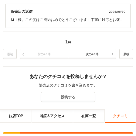
販売店の返信
2025/06/30
ＭＩ様。この度はご成約おめでとうございます！丁寧に対応とお褒め
の言葉もありがとうございます！アフターサービスに関しても車検・
点検・オイル交換等に対応している工場がございますので、今後とも
長いお付き合いをぜひよろしくお願いいたします。
1
/4
最初
前の20件
次の20件
最後
あなたのクチコミを投稿しませんか？
販売店のクチコミを書き込めます。
投稿する
お店TOP
地図&アクセス
在庫一覧
クチコミ