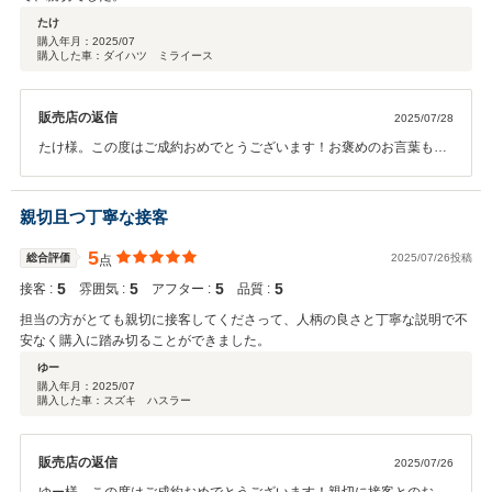
たけ
購入年月：
2025/07
購入した車：ダイハツ ミライース
販売店の返信
2025/07/28
たけ様。この度はご成約おめでとうございます！お褒めのお言葉も頂
きありがとうございます！急遽お車をお探しとのことで、限られた日
数の中から少しでもご希望に添えるようにご提案をさせて頂きまし
た。アフターサービスに関しても、道路向かいの本社工場にて車検や
親切且つ丁寧な接客
オイル交換などを行っておりますので末永いお付き合いをぜひよろし
くお願いいたします！
5
総合評価
2025/07/26投稿
点
5
5
5
5
接客 :
雰囲気 :
アフター :
品質 :
担当の方がとても親切に接客してくださって、人柄の良さと丁寧な説明で不
安なく購入に踏み切ることができました。
ゆー
購入年月：
2025/07
購入した車：スズキ ハスラー
販売店の返信
2025/07/26