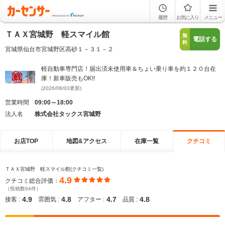
履歴
お気に入り
メニュー
ＴＡＸ宮城野 軽スマイル館
無
電話する
料
宮城県仙台市宮城野区高砂１－３１－２
軽自動車専門店！届出済未使用車＆ちょい乗り車を約１２０台在
庫！新車販売もOK!!
(2026/08/03更新)
営業時間
09:00～18:00
法人名
株式会社タックス宮城野
お店TOP
地図&アクセス
在庫一覧
クチコミ
ＴＡＸ宮城野 軽スマイル館(クチコミ一覧)
4.9
クチコミ総合評価：
（投稿数64件）
4.9
4.8
4.7
4.8
接客 :
雰囲気 :
アフター :
品質 :