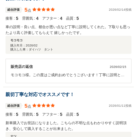
す！
5
総合評価
2026/02/14投稿
点
5
4
4
5
接客 :
雰囲気 :
アフター :
品質 :
車の説明・良い点、都合が悪い点など丁寧に説明してくれた。下取りも思っ
たより高く評価してもらえて 嬉しかったです。
モコモコ
購入年月：
2026/02
購入した車：ダイハツ タント
販売店の返信
2026/02/15
モコモコ様。この度はご成約おめでとうございます！丁寧に説明とお
褒めのお言葉もありがとうございます！下取りもご満足頂けて嬉しく
思います！向かいの本社工場にて車検やオイル交換等も行っておりま
すので、引き続き永いお付き合いをよろしくお願いします！
親切丁寧な対応でオススメです！
5
総合評価
2026/01/11投稿
点
5
5
5
5
接客 :
雰囲気 :
アフター :
品質 :
新車購入でお世話になりました。こちらの不明な点もわかりやすく説明頂
き、安心して購入することが出来ました。
ナツ