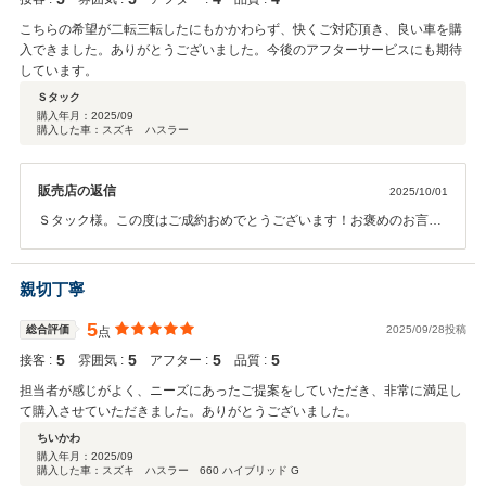
こちらの希望が二転三転したにもかかわらず、快くご対応頂き、良い車を購
入できました。ありがとうございました。今後のアフターサービスにも期待
しています。
Ｓタック
購入年月：
2025/09
購入した車：スズキ ハスラー
販売店の返信
2025/10/01
Ｓタック様。この度はご成約おめでとうございます！お褒めのお言葉
も頂きありがとうございます！アフターサービスに関しても、スマイ
ル館向かいの本社工場にて車検・点検・オイル交換や板金の工場もご
ざいますのでぜひ長いお付き合いをよろしくお願いいたします！
親切丁寧
5
総合評価
2025/09/28投稿
点
5
5
5
5
接客 :
雰囲気 :
アフター :
品質 :
担当者が感じがよく、ニーズにあったご提案をしていただき、非常に満足し
て購入させていただきました。ありがとうございました。
ちいかわ
購入年月：
2025/09
購入した車：スズキ ハスラー 660 ハイブリッド G