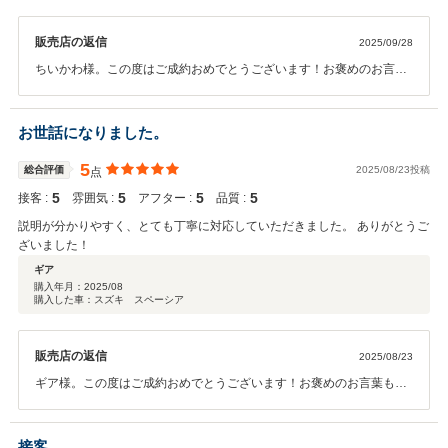
販売店の返信
2025/09/28
ちいかわ様。この度はご成約おめでとうございます！お褒めのお言葉
も頂きありがとうございます！ご満足頂けて私も嬉しく思います！今
後のアフターサービスに関しても向かいの本社工場にて車検・点検・
オイル交換等をさせて頂いておりますので長いお付き合いをぜひよろ
お世話になりました。
しくお願いします！
5
総合評価
2025/08/23投稿
点
5
5
5
5
接客 :
雰囲気 :
アフター :
品質 :
説明が分かりやすく、とても丁寧に対応していただきました。 ありがとうご
ざいました！
ギア
購入年月：
2025/08
購入した車：スズキ スペーシア
販売店の返信
2025/08/23
ギア様。この度はご成約おめでとうございます！お褒めのお言葉も頂
きありがとうございます！車検・点検・オイル交換等 も行っておりま
すので今後とも長いお付き合いをぜひよろしくお願いいたします！
接客