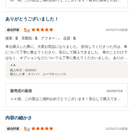
ゆー様。この度はご成約おめでとうございます！親切に接客とのお褒
めのお言葉もありがとうございます！当社はアフターサービスにも力
を入れております。引き続きご満足頂けるように努めて参りますので
引き続きよろしくお願いいたします。
ありがとうございました！
5
総合評価
2025/07/18投稿
点
5
5
‐
5
接客 :
雰囲気 :
アフター :
品質 :
車を購入した際に、大変お世話になりました。 担当してくださった方は、車
について丁寧に教えてくださり、安心して購入できました。 車のことだけで
はなく、オプションなどについても丁寧に教えてくださいました。 ありがと
うございました！
ｎｋ
購入年月：
2025/07
購入した車：ダイハツ ムーヴキャンバス
販売店の返信
2025/07/19
ｎｋ様。この度はご成約おめでとうございます！安心して購入できた
とのお褒めのお言葉もありがとうございます！私たちはお車の販売だ
けではなく、オプション品もお取り扱いしております！購入時の取付
も可能ですし、ご納車後にやっぱり付けたいなと思っていただいたタ
内容の細かさ
イミングで付けることもできますので、ドラレコ・ETC等ご希望がご
ざいましたらいつでもご相談下さい！
5
総合評価
2025/07/14投稿
点