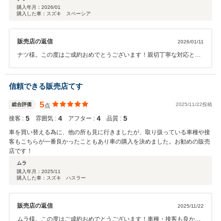
購入年月：
2026/01
購入した車：スズキ スペーシア
販売店の返信
2026/01/11
ナツ様。この度はご成約おめでとうございます！親切丁寧な対応とお
褒めのお言葉も頂きありがとうございます！初めてのご来店とのこと
でしたので、少しでも安心して購入して頂けて嬉しく思います！向か
いの本社工場にて車検・点検・オイル交換等しておりますので永いお
信頼できる販売店てす
付き合いをぜひよろしくお願いいたします。
5
総合評価
2025/11/22投稿
点
5
4
4
5
接客 :
雰囲気 :
アフター :
品質 :
車を買い替える為に、他の所も見に行きましたが、取り扱っている車種や接
客もこちらが一番良かったこともあり車の購入を決めました。お勧めの販売
店です！
ムラ
購入年月：
2025/11
購入した車：スズキ ハスラー
販売店の返信
2025/11/22
ムラ様。この度はご成約おめでとうございます！車種・接客も良かっ