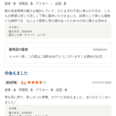
5
5
‐
5
接客 :
雰囲気 :
アフター :
品質 :
軽の未使用車の購入を検討していて、ひとまずの下見に来たのですが、こち
らの希望に対して詳しく丁寧に案内いただきました。結果として車にも価格
にも納得でき、なにより接客に安心感があったためその日に購入を決めまし
た。大変お世話になりました。
ｋｕｍｉ
購入年月：
2026/04
購入した車：ダイハツ ムーヴ
販売店の返信
2026/04/16
ｋｕｍｉ様。この度はご成約おめでとうございます！お褒めのお言葉
もありがとうございます！ｋｕｍｉ様のご希望にぴったりのお車をご
提案できて嬉しく思います！アフターに関しても、向かいの本社工場
で車検・点検・オイル交換等行っておりますので長いお付き合いをよ
出会えました
ろしくお願いします！
4
総合評価
2026/03/07投稿
点
4
3
4
4
接客 :
雰囲気 :
アフター :
品質 :
車を見に来て、欲しかった車種、カラーに出会えました。 ありがとうござい
ました♪
スズキ
購入年月：
2026/03