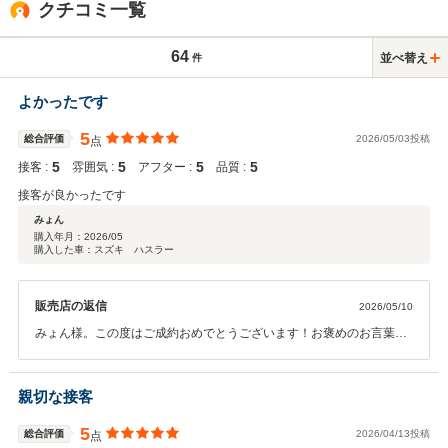
クチコミ一覧
64
並べ替え
件
よかったです
5
総合評価
2026/05/03投稿
点
5
5
5
5
接客 :
雰囲気 :
アフター :
品質 :
接客が良かったです
みょん
購入年月：
2026/05
購入した車：スズキ ハスラー
販売店の返信
2026/05/10
みょん様。この度はご成約おめでとうございます！お褒めのお言葉も
頂きありがとうございます！ハスラーは外装色やグレードで装備や内
装色が異なるお車ですので、少しでもご希望に添えるようにご案内さ
せて頂きました。スマイル館向かいの本社工場では車検やオイル交換
親切な接客
も行っておりますので、長いお付き合いをぜひよろしくお願いいたし
ます！
5
総合評価
2026/04/13投稿
点