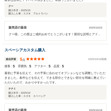
親切な説明とアドバイス頂きました。有難うございました♪
クー
購入年月：
2025/10
購入した車：スズキ アルトラパン
販売店の返信
2025/10/23
クー様。この度はご成約おめでとうございます！親切な説明とアドバ
イスとのお褒めのお言葉もありがとうございます！アフターサービス
も車検・点検・オイル交換等をおこなっておりますので、長いお付き
合いをよろしくお願いします！
スペーシアカスタム購入
5
総合評価
2025/10/19投稿
点
5
5
5
5
接客 :
雰囲気 :
アフター :
品質 :
最初に予算を伝えて、その予算に合わせてオプションなどを調整していただ
きました。条件などを伝えて、できる部分とできない部分を明確に教えてい
ただいたので、わかりやすかったです。
ナナミ
購入年月：
2025/10
購入した車：スズキ スペーシア
販売店の返信
2025/10/19