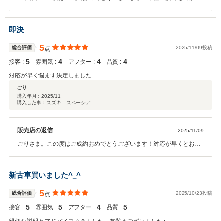
たとお褒めのお言葉も頂きありがとうございます！引き続き信頼して
頂いたお気持ちにお応えできるよう努めて参ります。アフターサービ
スに関しても向かいの本社工場にて車検・点検・オイル交換など行っ
即決
ておりますので長いお付き合いをよろしくお願いいたします。
5
総合評価
2025/11/09投稿
点
5
4
4
4
接客 :
雰囲気 :
アフター :
品質 :
対応が早く悩ます決定しました
ごり
購入年月：
2025/11
購入した車：スズキ スペーシア
販売店の返信
2025/11/09
ごりさま。この度はご成約おめでとうございます！対応が早くとお褒
めのお言葉も頂きありがとうございます。車検やオイル交換などのア
フターサービスにも力を入れておりますので長いお付き合いをぜひよ
ろしくお願いいたします。
新古車買いました^_^
5
総合評価
2025/10/23投稿
点
5
5
4
5
接客 :
雰囲気 :
アフター :
品質 :