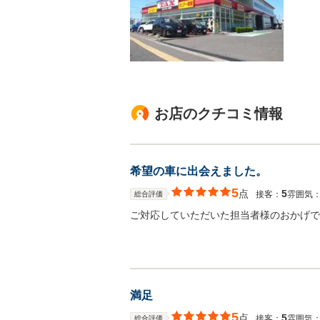
お店のクチコミ情報
希望の車に出会えました。
5
点
5
接客：
雰囲気
総合評価
ご対応していただいた担当者様のおかげで
満足
5
点
5
接客：
雰囲気
総合評価