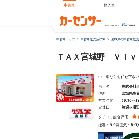
中古車
輸入車
中古車トップ
中古車販売店検索
宮城県の中古車販売
ＴＡＸ宮城野 Ｖｉｖ
中古車ならお任せ下さい
法人名
株式会社
住所
宮城県多
営業時間
09:30～1
定休日
毎週火曜
クチコミ総合評価：
5.0
5.0
接客：
雰囲気：