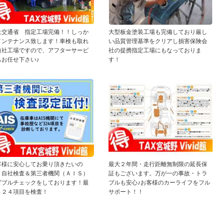
土交通省 指定工場完備！！しっか
大型板金塗装工場も完備しており厳し
メンテナンス致します！車検も取れ
い品質管理基準をクリアし損害保険会
自社工場ですので、アフターサービ
社の提携指定工場にもなっておりま
もお任せ下さい♪
す！
客様に安心してお乗り頂きたいの
最大２年間・走行距離無制限の延長保
、自社検査＆第三者機関（ＡＩＳ）
証もございます。万が一の事故・トラ
ダブルチェックをしております！最
ブルも安心♪お客様のカーライフをフル
３２４項目を検査！
サポート！！