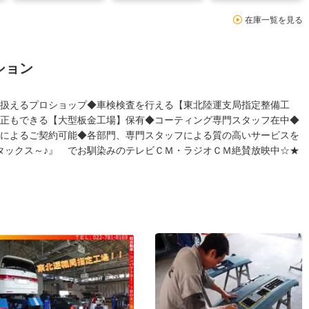
在庫一覧を見る
ション
扱えるプロショップ◆車検検査を行える【東北陸運支局指定整備工
正もできる【大型板金工場】保有◆コーティング専門スタッフ在中◆
によるご契約可能◆各部門、専門スタッフによる質の高いサービスを
タックス～♪』 でお馴染みのテレビＣＭ・ラジオＣＭ絶賛放映中☆★