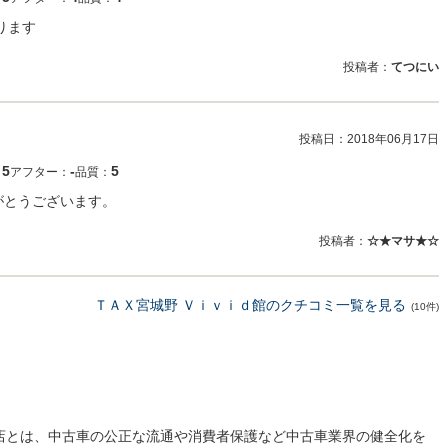
ります
投稿者：
てつにい
投稿日：
2018年06月17日
5
‐
5
：
アフター：
品質：
がとうございます。
投稿者：
☆★マサ★☆
ＴＡＸ宮城野 Ｖｉｖｉｄ館のクチコミ一覧を見る
(10件)
売店とは、中古車の公正な流通や消費者保護など中古車業界の健全化を