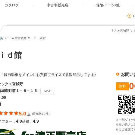
カタログ
中古車販売店
保険/ローン/他
ＴＡＸ宮城野 Ｖ
店
ＴＡＸ宮城野 Ｖｉｖｉｄ館
ｉｄ館
お問い
！軽自動車をメインにお買得プライスで多数展示してます♪
0
タックス宮城野
無料
賀城市町前１－６－１６
MAP
8:00
日
5.0
点
(投稿数10件)
※一部ダイヤ
4.0
4.9
アフター：
品質：
※車の購入に
せはご遠慮く