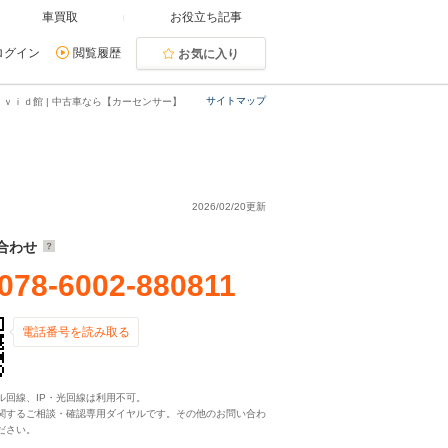
車買取
お役立ち記事
ログイン
閲覧履歴
お気に入り
サイトマップ
ｉｖｉｄ館 | 中古車なら【カーセンサー】
2026/02/20更新
合わせ
078-6002-880811
電話番号を読み取る
ル回線、IP・光回線は利用不可。
関するご相談・確認専用ダイヤルです。その他のお問い合わ
ださい。