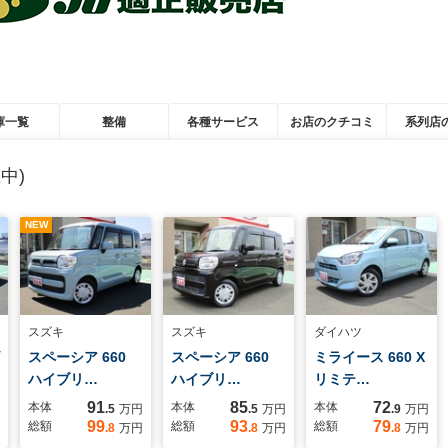
庫一覧
整備
各種サービス
お店のクチコミ
系列店
中)
NEW
スズキ
スズキ
ダイハツ
スペーシア 660
スペーシア 660
ミライース 660 X
ハイブリ…
ハイブリ…
リミテ…
91
85
72
本体
本体
本体
.5
万円
.5
万円
.9
万円
99
93
79
総額
総額
総額
.8
万円
.8
万円
.8
万円