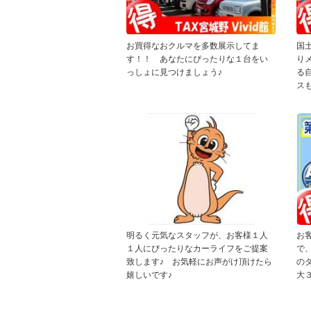
お買得なおクルマを多数展示してま
国
す！！ あなたにぴったりな１台をい
り
っしょに見つけましょう♪
る
ス
明るく元気なスタッフが、お客様１人
お
１人にぴったりなカーライフをご提案
で
致します♪ お気軽にお声がけ頂けたら
の
嬉しいです♪
大