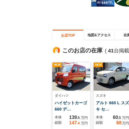
地図&アクセス
在
お店TOP
このお店の在庫
(
41
台掲載
NEW
NEW
ダイハツ
スズキ
ハイゼットカーゴ
アルト 660 L スズ
660 デ…
キ セ…
139
60
本体
本体
.5
万円
.5
万円
147
68
総額
総額
.4
万円
万円