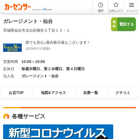
履歴
お気に入り
メニュー
ガレージメント・仙台
無
電話する
料
宮城県仙台市太白区柳生５丁目１３－１
雨でも安心♪屋内展示場もございます！
(2026/07/15更新)
営業時間
10:00～19:00
定休日
毎週木曜日、第２水曜日、第４日曜日
法人名
ガレージメント・仙台
お店TOP
地図&アクセス
在庫一覧
クチコミ
各種サービス