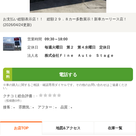
お支払い総額表示店！！ 総額２９．８カー多数展示！新車カーリース店！
(2026/04/24更新)
営業時間
09:30～18:00
定休日
毎週火曜日 第２ 第４水曜日 定休日
法人名
株式会社Ｆｉｎｅ Ａｕｔｏ Ｓｔａｇｅ
無
電話する
料
※車の購入に関するご相談・確認専用ダイヤルです。その他のお問い合わせはご遠慮くださ
い。
-
クチコミ総合評価：
（投稿数0件）
-
-
-
-
接客 :
雰囲気 :
アフター :
品質 :
お店TOP
地図&アクセス
在庫一覧