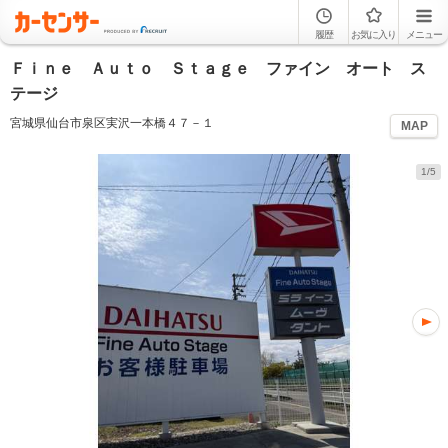
履歴
お気に入り
メニュー
Ｆｉｎｅ Ａｕｔｏ Ｓｔａｇｅ ファイン オート ス
テージ
宮城県仙台市泉区実沢一本橋４７－１
MAP
1/5