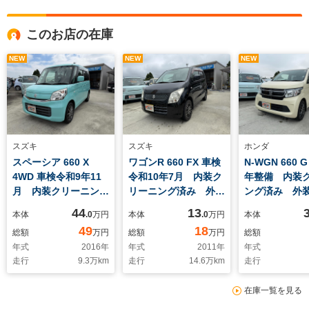
このお店の在庫
NEW
NEW
NEW
スズキ
スズキ
ホンダ
スペーシア 660 X
ワゴンR 660 FX 車検
N-WGN 660 
4WD 車検令和9年11
令和10年7月 内装ク
年整備 内装
月 内装クリーニング
リーニング済み 外装
ング済み 外
済み 外装コーティン
コーティング済み
ィング済み
44
13
本体
.0
万円
本体
.0
万円
本体
グ済み
49
18
総額
万円
総額
万円
総額
年式
2016
年
年式
2011
年
年式
走行
9.3
万km
走行
14.6
万km
走行
在庫一覧を見る