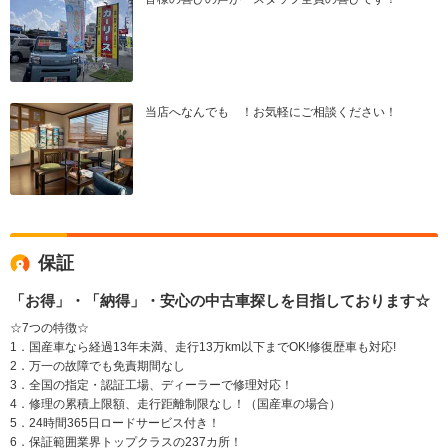
当店へなんでも ！お気軽にご相談ください！
保証
「お得」・「納得」・安心の中古車探しを目指しております☆
☆7つの特徴☆
1．国産車なら経過13年未満、走行13万km以下までOK!修復歴車も対応!
2．万一の故障でも免責期間なし
3．全国の指定・認証工場、ディーラーで修理対応！
4．修理の累積上限額、走行距離制限なし！（国産車の場合）
5．24時間365日ロードサービス付き！
6．保証範囲業界トップクラスの237カ所！