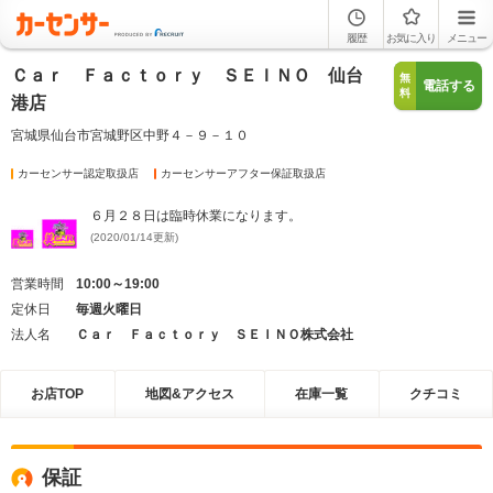
履歴
お気に入り
メニュー
Ｃａｒ Ｆａｃｔｏｒｙ ＳＥＩＮＯ 仙台
無
電話する
料
港店
宮城県仙台市宮城野区中野４－９－１０
カーセンサー認定取扱店
カーセンサーアフター保証取扱店
６月２８日は臨時休業になります。
(2020/01/14更新)
営業時間
10:00～19:00
定休日
毎週火曜日
法人名
Ｃａｒ Ｆａｃｔｏｒｙ ＳＥＩＮＯ株式会社
お店TOP
地図&アクセス
在庫一覧
クチコミ
保証