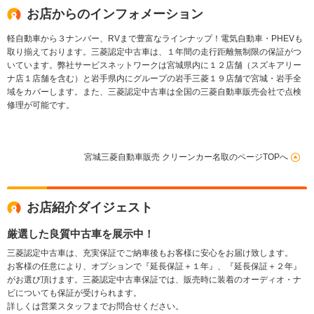
お店からのインフォメーション
軽自動車から３ナンバー、RVまで豊富なラインナップ！電気自動車・PHEVも
取り揃えております。三菱認定中古車は、１年間の走行距離無制限の保証がつ
いています。弊社サービスネットワークは宮城県内に１２店舗（スズキアリー
ナ店１店舗を含む）と岩手県内にグループの岩手三菱１９店舗で宮城・岩手全
域をカバーします。また、三菱認定中古車は全国の三菱自動車販売会社で点検
修理が可能です。
宮城三菱自動車販売 クリーンカー名取のページTOPへ
お店紹介ダイジェスト
厳選した良質中古車を展示中！
三菱認定中古車は、充実保証でご納車後もお客様に安心をお届け致します。
お客様の任意により、オプションで『延長保証＋１年』、『延長保証＋２年』
がお選び頂けます。三菱認定中古車保証では、販売時に装着のオーディオ・ナ
ビについても保証が受けられます。
詳しくは営業スタッフまでお問合せください。