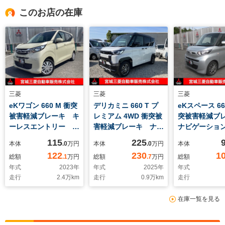
このお店の在庫
三菱
三菱
三菱
eKワゴン 660 M 衝突
デリカミニ 660 T プ
eKスペース 66
被害軽減ブレーキ キ
レミアム 4WD 衝突被
突被害軽減ブ
ーレスエントリー ス
害軽減ブレーキ ナビ
ナビゲーショ
マートフォン連携ディ
ゲーション バックカ
セグ バック
115
225
本体
.0
万円
本体
.0
万円
本体
スプレイオーディオ
メラ ETC車載器 元
スマートキー
122
230
1
総額
.1
万円
総額
.7
万円
総額
シートヒーター バニ
レンタカー 両側電動
ュスタート 
年式
2023
年
年式
2025
年
年式
ティミラー付きサンバ
スライドドア マイパ
イド片側電動
走行
2.4
万km
走行
0.9
万km
走行
イザー ベンチシー
イロット ヒルディセ
ドア ETC車
ト アームレスト プ
ントコントロール ス
ラズマクラス
在庫一覧を見る
ライバシーガラス リ
マートキー プッシュ
リアサーキュ
アワイパー
スタート リアサーキ
ー 当社買取
ュレーター