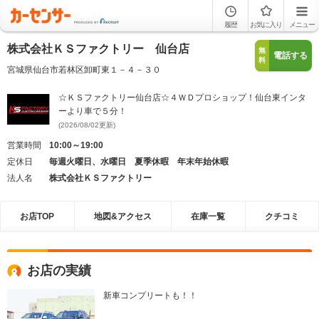
履歴
お気に入り
メニュー
株式会社ＫＳファクトリー 仙台店
無
電話する
料
宮城県仙台市若林区卸町東１－４－３０
☆ＫＳファクトリー仙台店☆４ＷＤプロショップ！仙台東インタ
ーより車で５分！
(2026/08/02更新)
営業時間
10:00～19:00
定休日
毎週火曜日、水曜日 夏季休暇 年末年始休暇
法人名
株式会社ＫＳファクトリー
お店TOP
地図&アクセス
在庫一覧
クチコミ
お店の実績
新車コンプリートも！！