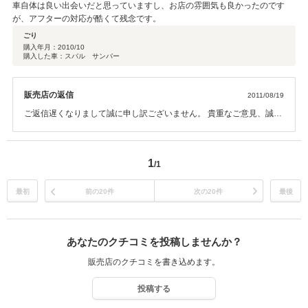
車自体は良い出会いだと思っていますし、お店の雰囲気も良かったのです
が、アフターの対応が酷くて残念です。
ごり
購入年月：
2010/10
購入した車：スバル サンバー
販売店の返信
2011/08/19
ご返信遅くなりまして誠に申し訳ございません。 貴重なご意見、誠に
ありがとうございます、今後のｻｰﾋﾞｽ向上に努めさせていただきます。
1
/1
最初
前の20件
次の20件
最後
あなたのクチコミを投稿しませんか？
販売店のクチコミを書き込めます。
投稿する