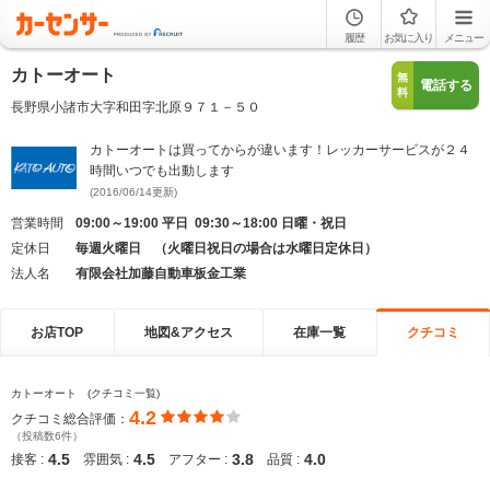
履歴
お気に入り
メニュー
カトーオート
無
電話する
料
長野県小諸市大字和田字北原９７１－５０
カトーオートは買ってからが違います！レッカーサービスが２４
時間いつでも出動します
(2016/06/14更新)
営業時間
09:00～19:00 平日 09:30～18:00 日曜・祝日
定休日
毎週火曜日 （火曜日祝日の場合は水曜日定休日）
法人名
有限会社加藤自動車板金工業
お店TOP
地図&アクセス
在庫一覧
クチコミ
カトーオート (クチコミ一覧)
4.2
クチコミ総合評価：
（投稿数6件）
4.5
4.5
3.8
4.0
接客 :
雰囲気 :
アフター :
品質 :