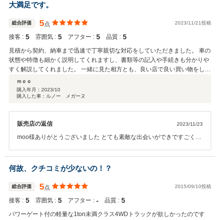
い。 この度は誠にありがとうございました。
大満足です。
5
総合評価
2023/11/21投稿
点
5
5
5
5
接客 :
雰囲気 :
アフター :
品質 :
見積から契約、納車まで迅速で丁寧親切な対応をしていただきました。 車の
状態や特徴も細かく説明してくれますし、書類等の記入や手続きも分かりや
すく解説してくれました。 一緒に見た相方とも、良い店で良い買い物をした
と大変喜んでますし、埼玉からわざわざ行って実車を確認した甲斐がありま
ｍｏｏ
した。 また、特にオススメしてくれた特殊コーディングは新車以上の輝きで
購入年月：
2023/10
購入した車：ルノー メガーヌ
驚きました。 点検も含め、長くお付き合いしたいショッブになりそうです。
担当のK様、ありがとうございました。
販売店の返信
2023/11/23
moo様ありがとうございました とても素敵な出会いができですごく嬉
しいかったです これからもお付き合いよろしくお願いいたします。
何故、クチコミが少ないの！？
5
総合評価
2015/09/10投稿
点
5
5
‐
5
接客 :
雰囲気 :
アフター :
品質 :
パワーゲート付の軽量な1ton未満クラス4WDトラックが欲しかったのです