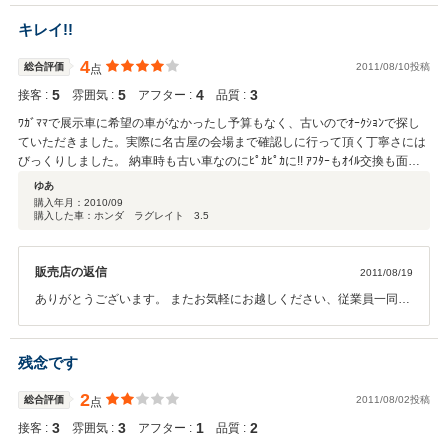
っているのですが、フリーということは無いよね！？現行はセンターデフに
キレイ!!
マニュアル・ロックなのだけど…)によるブレーキング現象も感じることな
く、ハンドリングの良い車です。ワイヤーだと思われるコラムのチェンジレ
4
総合評価
2011/08/10投稿
点
バーも割とカチッと入る方だと思います。 細かいところですが、燃料を満タ
ンにしてもらったときに2つあるトリップ・メーターがちゃんと0㎞になって
5
5
4
3
接客 :
雰囲気 :
アフター :
品質 :
おり、また少しだけど破れていていやだなと思っていた右シートの角が、簡
ﾜｶﾞﾏﾏで展示車に希望の車がなかったし予算もなく、古いのでｵｰｸｼｮﾝで探し
単にですが縫ってありました。 そういったことで凄く満足しております。
ていただきました。実際に名古屋の会場まで確認しに行って頂く丁寧さには
以上、1か月過ぎたあたりで頂いた様子伺いの葉書への返事を含めて、あり
びっくりしました。 納車時も古い車なのにﾋﾟｶﾋﾟｶに!! ｱﾌﾀｰもｵｲﾙ交換も面倒
がとうございました。遠いですが、また機会がありましたら宜しくお願いい
見ていただき、ちょっとした修理も忙しいのに笑顔で たまに時間かかる事も
たします。 (長文、失礼しました。)
ゆあ
ありますが、買う時もﾜｶﾞﾏﾏ聞いて頂いたしお互い様。次もﾜｶﾞﾏﾏ聞いてもら
購入年月：
2010/09
購入した車：ホンダ ラグレイト 3.5
うと決めています。その節はありがとうございました。
販売店の返信
2011/08/19
ありがとうございます。 またお気軽にお越しください、従業員一同心
よりお待ち申し上げます。
残念です
2
総合評価
2011/08/02投稿
点
3
3
1
2
接客 :
雰囲気 :
アフター :
品質 :