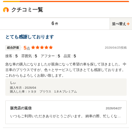
クチコミ一覧
6
並べ替え
件
とても感謝しております
5
総合評価
2026/04/25投稿
点
5
5
5
5
接客 :
雰囲気 :
アフター :
品質 :
急な車の購入になりましたが親身になって希望の車を探して頂きました。 中
古車のプリウスですが、色々とサービスして頂きとても感謝しております。
これからもよろしくお願い致します。
しぃ
購入年月：
2026/04
購入した車：トヨタ プリウス 1.8 A プレミアム
販売店の返信
2026/04/27
いつもご利用いただきありがとうございます。 納車の際、忙しくなっ
てしまい思うようなご対応が出来ず申し訳ございませんでした。 また
ご不明な点や不調な箇所等ございましたら、遠慮なくお越しくださ