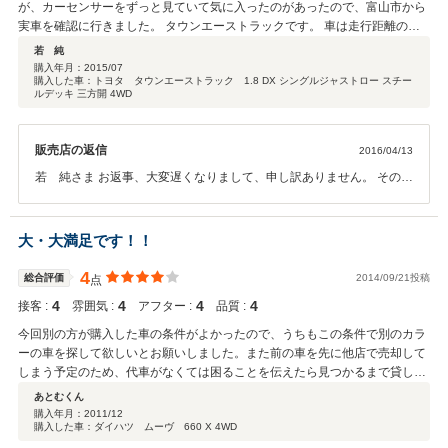
が、カーセンサーをずっと見ていて気に入ったのがあったので、富山市から
実車を確認に行きました。 タウンエーストラックです。 車は走行距離の割
にはまあまあ、P／G付きはモノが少ないのでそこそこのところで手を打た
若 純
ないと、いつまでも100％満足なものには行き当たりません。 カーセンサー
購入年月：
2015/07
購入した車：トヨタ タウンエーストラック 1.8 DX シングルジャストロー スチー
上には写真が3枚しかなく不安だったのですが、試運転させて貰えばいいだ
ルデッキ 三方開 4WD
ろうと長野まで出向きました。 ガソリンでハイギヤードなのか、基本古い
7Kエンジンの為かスタートのトルクが無く、農家の私の使い方では圃場の搬
入路のターンなどで、ボンゴ・バネットの副変速付きが欲しいと思いました
販売店の返信
2016/04/13
が、何せモノがありません。 お店の評価が☆3つあまりとあまり良くないの
若 純さま お返事、大変遅くなりまして、申し訳ありません。 その
でそこも不安だったのですが、私的にはとても良い販売店だと思います。 店
後、お車の調子はいかがでしょうか。 遠いところ、お越しいただきま
頭では｢オモテナシ｣があり、社員の方が家から持ってこられたという野菜を
してありがとうございました。 またなにかありましたらお手伝いさせ
いただきました。商談時、業販では現状渡しということだったのですが、カ
て頂きますのでお声掛けください。 弊社をとても評価して頂き、一同
トーオートさんで購入ということなら面倒見ますということで、ウォーター
大・大満足です！！
うれしく思っております。
ポンプまで交換してもらいました。※自分は昔4Kとか2T-Gなどでウォータ
ーポンプから噴き出した経験があるので…、今は品質が向上していると思い
4
総合評価
2014/09/21投稿
点
ますが。 また移送費が普通はかかるのですが、早急に必要でなければ北陸に
4
4
4
4
接客 :
雰囲気 :
アフター :
品質 :
用事があるときに積載車で持ってきてくださるということを責任者の方に言
っていただき、こちらからの送金の手続きなどが済んでから5日ほどで持っ
今回別の方が購入した車の条件がよかったので、うちもこの条件で別のカラ
てこられました。 到着時、責任者の加藤さんから地場の桃を一箱、頂戴しま
ーの車を探して欲しいとお願いしました。また前の車を先に他店で売却して
した。美味しくいただき、感謝です。また保障は期待していなかったのです
しまう予定のため、代車がなくては困ることを伝えたら見つかるまで貸して
が、何かあったら北陸へ出向く機会があるので期間内であれば対応するとの
いただき本当に助かりました。それにオイル交換やタイヤ交換等のアフター
あとむくん
ことでした。(これだけは評価が不明ということで) 受け取ってから運転して
もサービスでやっていただけるので本当に良かったです。
購入年月：
2011/12
みるとやはりトルクが無く、雪深いときや農道では使いにくいと思いました
購入した車：ダイハツ ムーヴ 660 X 4WD
が、4WDはセンターデフ式でほぼセンターデフに入っているビスカス(と思