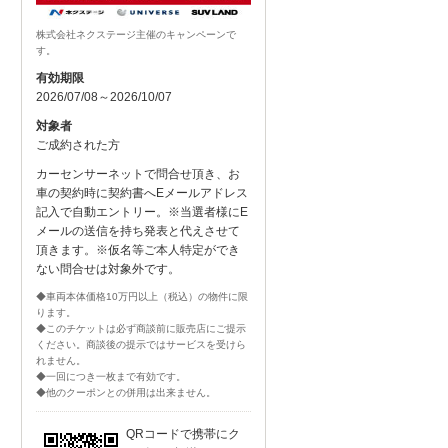
株式会社ネクステージ主催のキャンペーンで
す。
有効期限
2026/07/08～2026/10/07
対象者
ご成約された方
カーセンサーネットで問合せ頂き、お
車の契約時に契約書へEメールアドレス
記入で自動エントリー。※当選者様にE
メールの送信を持ち発表と代えさせて
頂きます。※仮名等ご本人特定ができ
ない問合せは対象外です。
◆車両本体価格10万円以上（税込）の物件に限
ります。
◆このチケットは必ず商談前に販売店にご提示
ください。商談後の提示ではサービスを受けら
れません。
◆一回につき一枚まで有効です。
◆他のクーポンとの併用は出来ません。
QRコードで携帯にク