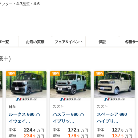
4.7
4.6
アフター：
品質：
庫一覧
お店の実績
フェア&イベント
保証
各種サ
載中)
NEW
NEW
NEW
日産
スズキ
スズキ
ルークス 660 ハ
ハスラー 660 ハ
スペーシア 660
イウェイ…
イブリッ…
ハイブリ…
224
172
127
本体
本体
本体
.4
万円
.1
万円
.0
万円
234
179
137
総額
総額
総額
.9
万円
.9
万円
.5
万円