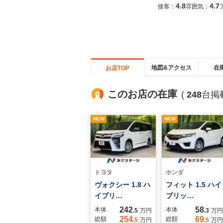
4.8
4.7
接客：
雰囲気：
地図&アクセス
在
お店TOP
このお店の在庫
(
248
台掲
NEW
NEW
トヨタ
ホンダ
ヴォクシー 1.8 ハ
フィット 1.5 ハイ
イブリ…
ブリッ…
242
58
本体
本体
.5
万円
.3
万円
254
69
総額
総額
.5
万円
.5
万円