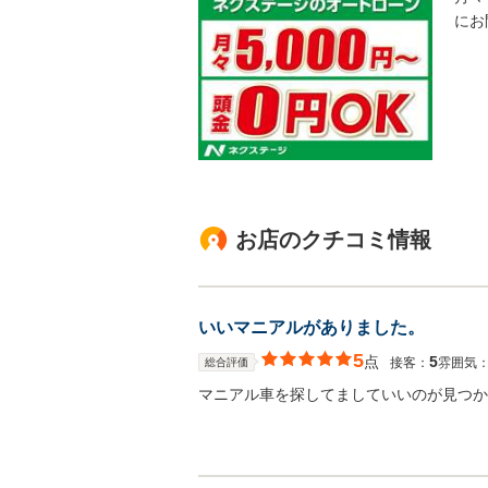
にお
お店のクチコミ情報
いいマニアルがありました。
5
点
5
接客：
雰囲気
総合評価
マニアル車を探してましていいのが見つか