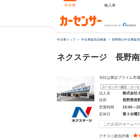
中古車
輸入車
中古車トップ
中古車販売店検索
長野県の中古車販売
ネクステージ 長野南
当社は東証プライム市
カーセンサー認定・カーセ
法人名
株式会社
住所
長野県長
営業時間
10:00～2
定休日
第３水曜
このお店のホームペ
クチコミ総合評価：