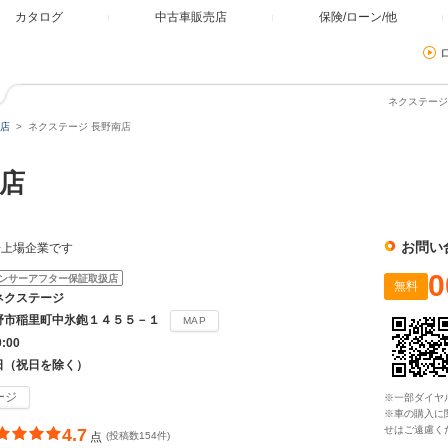
カタログ
中古車販売店
保険/ローン/他
ネクステージ
店
ネクステージ 長野南店
店
お問い
場上場企業です
0
ンサーアフター保証取扱店
無料
ネクステージ
野市稲里町中氷鉋１４５５－１
MAP
0:00
日（祝日を除く）
ージ
※一部ダイヤ
※車の購入に
せはご遠慮く
4.7
点
(投稿数154件)