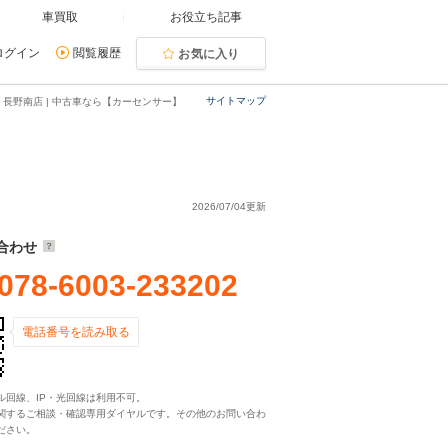
車買取
お役立ち記事
ログイン
閲覧履歴
お気に入り
サイトマップ
 長野南店 | 中古車なら【カーセンサー】
2026/07/04更新
合わせ
078-6003-233202
電話番号を読み取る
ル回線、IP・光回線は利用不可。
関するご相談・確認専用ダイヤルです。その他のお問い合わ
ださい。