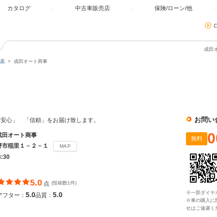
カタログ
中古車販売店
保険/ローン/他
成田
店
成田オート商事
お問い
「安心」 「信頼」をお届け致します。
0
成田オート商事
無料
野市稲里１－２－１
MAP
8:30
5.0
点
(投稿数1件)
※一部ダイヤ
5.0
5.0
アフター：
品質：
※車の購入に
せはご遠慮く