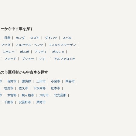
カーから中古車を探す
日産
ホンダ
スズキ
ダイハツ
スバル
マツダ
メルセデス・ベンツ
フォルクスワーゲン
シボレー
ボルボ
アウディ
ポルシェ
フォード
プジョー
いすゞ
アルファロメオ
県の市区町村から中古車を探す
郡
長野市
諏訪郡
上田市
小諸市
岡谷市
塩尻市
佐久市
下水内郡
松本市
郡
木曽郡
駒ヶ根市
大町市
北安曇郡
千曲市
安曇野市
茅野市