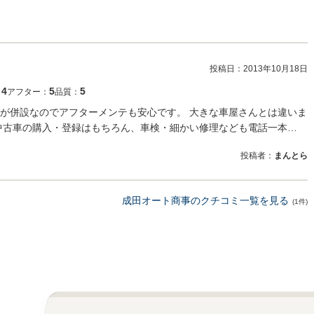
投稿日：
2013年10月18日
4
5
5
：
アフター：
品質：
が併設なのでアフターメンテも安心です。 大きな車屋さんとは違いま
中古車の購入・登録はもちろん、車検・細かい修理なども電話一本…
投稿者：
まんとら
成田オート商事のクチコミ一覧を見る
(1件)