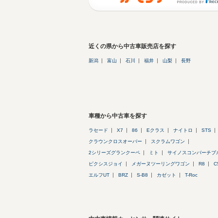
近くの県から中古車販売店を探す
新潟
富山
石川
福井
山梨
長野
車種から中古車を探す
ラセード
X7
86
Eクラス
ナイトロ
STS
クラウンクロスオーバー
スクラムワゴン
2シリーズグランクーペ
ミト
サイノスコンバーチブ
ピクシスジョイ
メガーヌツーリングワゴン
R8
C
エルフUT
BRZ
S-B8
カゼット
T-Roc