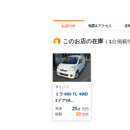
地図&アクセス
在
お店TOP
このお店の在庫
(
1
台掲載中
ダイハツ
ミラ 660 TL 4WD
3ドアVA…
25
本体
.0
万円
30
総額
万円