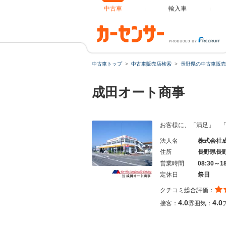
中古車
輸入車
中古車トップ
中古車販売店検索
長野県の中古車販売
成田オート商事
お客様に、「満足」 
法人名
株式会社
住所
長野県長
営業時間
08:30～1
定休日
祭日
クチコミ総合評価：
4.0
4.0
接客：
雰囲気：