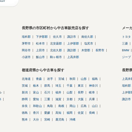
長野県の市区町村から中古車販売店を探す
メー
埴科郡
下伊那郡
佐久市
諏訪市
南佐久郡
トヨタ
茅野市
松本市
北安曇郡
上伊那郡
塩尻市
三菱
岡谷市
上田市
北佐久郡
諏訪郡
木曽郡
長野市
BMW
小諸市
飯山市
駒ヶ根市
上高井郡
ジープ
都道府県から中古車を探す
長野
北海道
青森
岩手
宮城
秋田
山形
福島
上高井
茨城
栃木
群馬
埼玉
千葉
東京
神奈川
埴科郡
ル
新潟
富山
石川
福井
山梨
長野
岐阜
上伊那
5
静岡
愛知
三重
滋賀
京都
大阪
兵庫
諏訪市
奈良
和歌山
鳥取
島根
岡山
広島
山口
徳島
香川
愛媛
高知
福岡
佐賀
長崎
熊本
大分
宮崎
鹿児島
沖縄