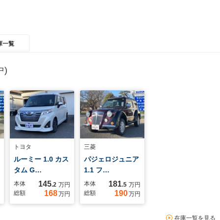
庫一覧
)
トヨタ
三菱
ルーミー 1.0 カス
パジェロジュニア
タム G…
1.1 フ…
145
181
本体
本体
.2
万円
.5
万円
168
190
総額
総額
万円
万円
在庫一覧を見る