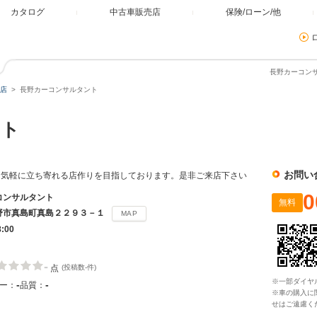
カタログ
中古車販売店
保険/ローン/他
長野カーコンサ
店
長野カーコンサルタント
ント
お問い
、気軽に立ち寄れる店作りを目指しております。是非ご来店下さい
0
コンサルタント
無料
野市真島町真島２２９３－１
MAP
8:00
-
点
(投稿数-件)
※一部ダイヤ
-
-
ー：
品質：
※車の購入に
せはご遠慮く