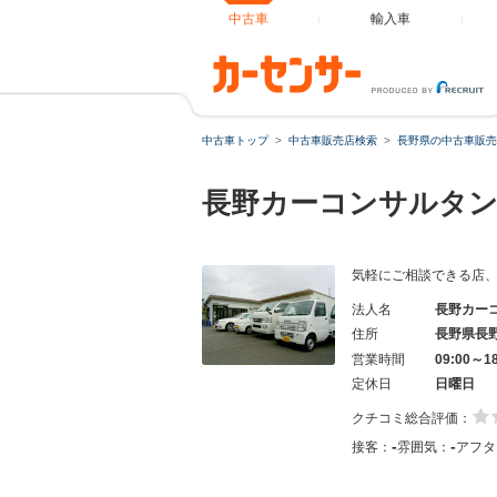
中古車
輸入車
中古車トップ
中古車販売店検索
長野県の中古車販売
長野カーコンサルタ
気軽にご相談できる店
法人名
長野カー
住所
長野県長
営業時間
09:00～1
定休日
日曜日
クチコミ総合評価：
-
-
接客：
雰囲気：
アフタ