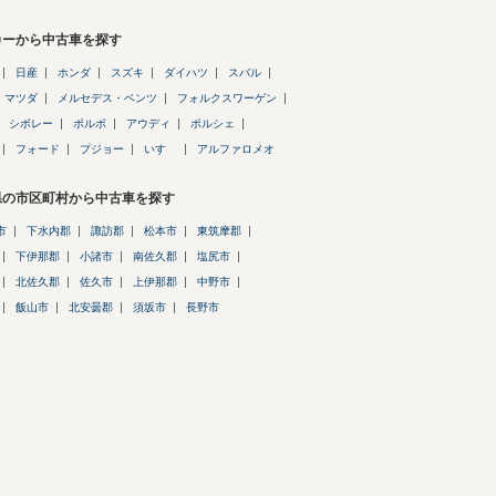
カーから中古車を探す
日産
ホンダ
スズキ
ダイハツ
スバル
マツダ
メルセデス・ベンツ
フォルクスワーゲン
シボレー
ボルボ
アウディ
ポルシェ
フォード
プジョー
いすゞ
アルファロメオ
県の市区町村から中古車を探す
市
下水内郡
諏訪郡
松本市
東筑摩郡
下伊那郡
小諸市
南佐久郡
塩尻市
北佐久郡
佐久市
上伊那郡
中野市
飯山市
北安曇郡
須坂市
長野市