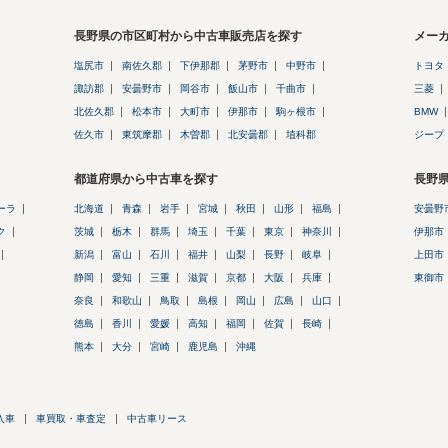
長野県の市区町村から中古車販売店を探す
メー
塩尻市
南佐久郡
下伊那郡
茅野市
中野市
トヨタ
諏訪郡
安曇野市
岡谷市
飯山市
千曲市
三菱
北佐久郡
松本市
大町市
伊那市
駒ヶ根市
BMW
佐久市
東筑摩郡
木曽郡
北安曇郡
埴科郡
ジープ
都道府県から中古車を探す
長野
ーラ
北海道
青森
岩手
宮城
秋田
山形
福島
安曇野
ク
茨城
栃木
群馬
埼玉
千葉
東京
神奈川
伊那市
新潟
富山
石川
福井
山梨
長野
岐阜
上田市
静岡
愛知
三重
滋賀
京都
大阪
兵庫
東御市
奈良
和歌山
鳥取
島根
岡山
広島
山口
徳島
香川
愛媛
高知
福岡
佐賀
長崎
熊本
大分
宮崎
鹿児島
沖縄
入車
車買取・車査定
中古車リース