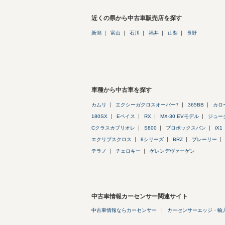
近くの県から中古車販売店を探す
新潟
富山
石川
福井
山梨
長野
車種から中古車を探す
カムリ
エクシーガクロスオーバー7
365BB
カロ
180SX
Eペイス
RX
MX-30 EVモデル
ジュー
Cクラスカブリオレ
S800
プロボックスバン
iX1
エクリプスクロス
8シリーズ
BRZ
プレーリー
テラノ
チェロキー
ゲレンデヴァーゲン
中古車情報カーセンサー関連サイト
中古車情報ならカーセンサー
カーセンサーエッジ・輸