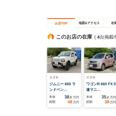
地図&アクセス
在
お店TOP
このお店の在庫
(
4
台掲載中
スズキ
スズキ
ジムニー 660 ラ
ワゴンR 660 FX 5
ンドベン…
速マニ…
38
35
本体
本体
.5
万円
.2
万円
48
38
総額
総額
万円
万円