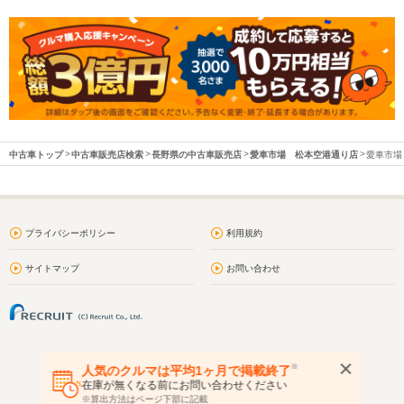
中古車トップ
中古車販売店検索
長野県の中古車販売店
愛車市場 松本空港通り店
愛車市場
プライバシーポリシー
利用規約
サイトマップ
お問い合わせ
※
人気のクルマは平均1ヶ月で掲載終了
在庫が無くなる前にお問い合わせください
※算出方法はページ下部に記載