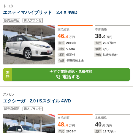
トヨタ
エスティマハイブリッド 2.4 X 4WD
販売店保証
購入プラン付
支払総額
本体価格
46.
38.
4
0
万円
万円
年式
2010
年
走行
23.0
万km
車検
'27/04
修復
なし
保証
保証付
整備
法定整備付
住所
長野県松本市
今すぐ在庫確認・見積依頼
無
電話する
料
スバル
エクシーガ 2.0 i Sスタイル 4WD
販売店保証
購入プラン付
支払総額
本体価格
48.
40.
4
0
万円
万円
年式
2009
年
走行
13.7
万km