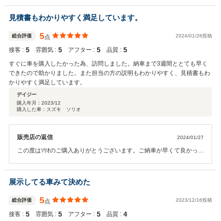
お客様をお迎えし、常にｱｯﾄﾎｰﾑに笑いあえる雰囲気作りを心掛けてお
ります。 ｽﾀｯﾌ一同でｻﾎﾟｰﾄさせていただきますので、これからもどう
見積書もわかりやすく満足しています。
ぞよろしくお願いいたします
5
総合評価
2024/01/26投稿
点
5
5
5
5
接客 :
雰囲気 :
アフター :
品質 :
すぐに車を購入したかった為、訪問しました。納車まで3週間ととても早く
できたので助かりました。また担当の方の説明もわかりやすく、見積書もわ
かりやすく満足しています。
デイジー
購入年月：
2023/12
購入した車：スズキ ソリオ
販売店の返信
2024/01/27
この度はｿﾘｵのご購入ありがとうございます。ご納車が早くて良かった
です！ 説明や見積りに満足していただけるのは営業冥利につきます
ね。嬉しいお言葉 ありがとうございます。これからもどうぞよろしく
お願いいたします。
展示してる車みて決めた
5
総合評価
2023/12/16投稿
点
5
5
5
4
接客 :
雰囲気 :
アフター :
品質 :