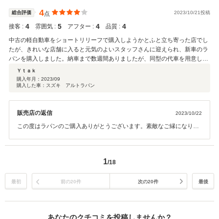
4
総合評価
2023/10/21投稿
点
4
5
4
4
接客 :
雰囲気 :
アフター :
品質 :
中古の軽自動車をショートリリーフで購入しようかとふと立ち寄った店でし
たが、きれいな店舗に入ると元気のよいスタッフさんに迎えられ、新車のラ
パンを購入しました。納車まで数週間ありましたが、同型の代車を用意して
くれました。大満足です。
Ｙｔａｋ
購入年月：
2023/09
購入した車：スズキ アルトラパン
販売店の返信
2023/10/22
この度はラパンのご購入ありがとうございます。素敵なご縁になり、
スタッフ一同大変嬉しく思います。 ラパンライフをお楽しみ下さい！
これかれもどうぞよろしくお願いいたします。
1
/18
最初
前の20件
次の20件
最後
あなたのクチコミを投稿しませんか？