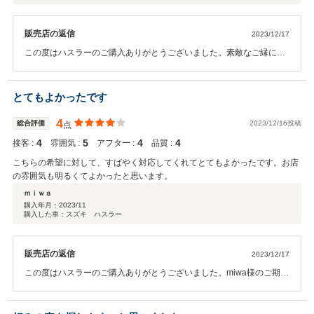
販売店の返信
2023/12/17
この度はハスラーのご購入ありがとうございました。素敵なご縁にな
り、スタッフ一同大変嬉しく思います。 ハスラーライフをお楽しみ下
さい！これかれもどうぞよろしくお願いいたします。
とてもよかったです
4
総合評価
2023/12/16投稿
点
4
5
4
4
接客 :
雰囲気 :
アフター :
品質 :
こちらの希望に対して、すばやく対応してくれてとてもよかったです。お店
の雰囲気も明るくてよかったと思います。
ｍｉｗａ
購入年月：
2023/11
購入した車：スズキ ハスラー
販売店の返信
2023/12/17
この度はハスラーのご購入ありがとうございました。miwa様のご期待
に全力でお応えできるよう、これからも精一杯のサービスをして参り
ますので、今後とも何卒宜しくお願い致します。