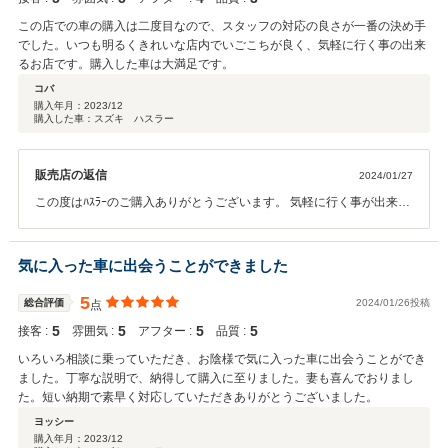
この店での車の購入は二度目なので、スタッフの対応の良さが一番の決め手
でした。いつも明るくきれいな店内でいごこちが良く、気軽に行く事の出来
るお店です。購入した車は大満足です。
コバ
購入年月：
2023/12
購入した車：スズキ ハスラー
販売店の返信
2024/01/27
この度はﾊｽﾗｰのご購入ありがとうございます。 気軽に行く事が出来る
ってお言葉、最高です！満足いただけただけでも嬉しいのに、最高の
誉め言葉 ありがとうございます。これからもｽﾀｯﾌ一同より一層頑張り
ますので、どうぞよろしくお願いいたします。 ﾒﾝﾃﾅﾝｽもお待ちしてお
気に入った車に出会うことができました
ります！
5
総合評価
2024/01/26投稿
点
5
5
5
5
接客 :
雰囲気 :
アフター :
品質 :
いろいろ相談に乗っていただき、お陰様で気に入った車に出会うことができ
ました。丁寧な説明で、納得して購入に至りました。妻も喜んでおりまし
た。短い納期で素早く対応していただきありがとうございました。
ヨッシー
購入年月：
2023/12