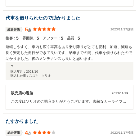
言うことが何よりも嬉しいお言葉です。 活力になるたくさんの誉め言
葉ありがとうございます！ まずはソリオの素敵なカーライフを思う存
分楽しんでいただければ幸いです。 メンテナンスももちろんお待ちし
代車を借りられたので助かりました
ておりますので、これからもどうぞよろしくお願いいたします。
5
総合評価
2023/11/17投稿
点
5
5
5
5
接客 :
雰囲気 :
アフター :
品質 :
運転しやすく、車内も広く車高もあり乗り降りがとても便利、加速、減速も
良く安定した走行ができて良いです。納車までの間、代車を借りられたので
助かりました。後のメンテナンスも良いと思います。
Ｙ
購入年月：
2023/10
購入した車：スズキ ソリオ
販売店の返信
2023/11/19
この度はソリオのご購入ありがとうございます。素敵なカーライフを
楽しんでいただいているようで何よりでございます！ ソリオの良い所
をいっぱい見つけていただいて嬉しい限りです。 これからも長いお付
き合いになりますが、どうぞよろしくお願いいたします。スタッフ一
たすかりました
同お待ちしております。
4
総合評価
2023/11/17投稿
点