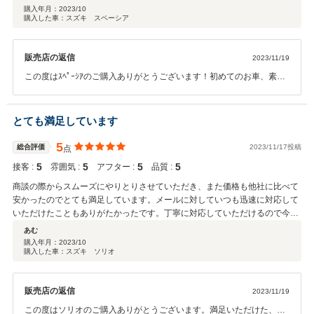
購入年月：
2023/10
購入した車：スズキ スペーシア
販売店の返信
2023/11/19
この度はｽﾍﾟｰｼｱのご購入ありがとうございます！初めてのお車、素敵
なｶｰﾗｲﾌを送っていただけたら 幸いでございます。ﾒﾝﾃﾅﾝｽもｽﾀｯﾌ一同
お待ちしております！
とても満足しています
5
総合評価
2023/11/17投稿
点
5
5
5
5
接客 :
雰囲気 :
アフター :
品質 :
商談の際からスムーズにやりとりさせていただき、また価格も他社に比べて
安かったのでとても満足しています。メールに対していつも迅速に対応して
いただけたこともありがたかったです。丁寧に対応していただけるので今後
もメンテナンス等でお願いしたいと思っています。この度はありがとうござ
あむ
いました。
購入年月：
2023/10
購入した車：スズキ ソリオ
販売店の返信
2023/11/19
この度はソリオのご購入ありがとうございます。満足いただけた、と