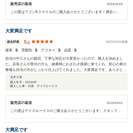
販売店の返信
2023/11/19
この度はワゴンRスマイルのご購入ありがとうございます！満足いた
だけたというお言葉 わたくしどもが一番嬉しいお言葉でございます。
これからもどうぞよろしくお願いいたします。
大変満足です
5
総合評価
2023/10/21投稿
点
5
5
5
5
接客 :
雰囲気 :
アフター :
品質 :
担当の中江さんの親切、丁寧な対応が大変良かったので、購入を決めまし
た。店長さんや受付の方も、納車時にわざわざ挨拶に来てくれ、肝心の車の
整備も担当の方がしっかり仕上げてくれました。大変満足です。ありがとう
ございました。
スクソヨ
購入年月：
2023/09
購入した車：日産 デイズルークス
販売店の返信
2023/10/22
この度はデイズルークスのご購入ありがとうございます。スタッフを
お褒めいただき嬉しく思います。 明るく楽しく元気よく盛り上げてい
きますので、これからもどうぞよろしくお願いいたします。
大満足です