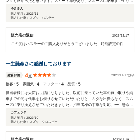
ングも良かったと思います。スピード感があり、スムーズに納車まで至りま
した。ありがとうございます。不満があるとすれば・・・納車時に車の時刻
ゆきさん
設定くらいはしておいてほしかった。それとカーナビのつけかえ。有料であ
購入年月：
2023/11
購入した車：スズキ ハスラー
ってもご対応いただきたかったです。
販売店の返信
2023/12/17
この度はハスラーのご購入ありがとうございました。時刻設定の件、
ナビ移設にご対応出来ず大変申し訳ございませんでした。この度のご
指摘を真摯に受け止め、再発防止に努めてまいります。 貴重なご意見
をくださり、誠にありがとうございました。
一生懸命さに感謝しております
4
総合評価
2023/11/17投稿
点
5
4
4
5
接客 :
雰囲気 :
アフター :
品質 :
担当者様には大変お世話になりました。以前に乗っていた車の買い取りや納
車までの間は代車をお借りさせていただいたりと、ムダな出費もなく、スム
ーズに乗り換えさせていただきました。担当者様の丁寧な対応、一生懸命さ
に感謝しております。（他の女性スタッフ様にも丁寧に対応していただきま
カフェラテ
した）この度は本当にありがとうございました。
購入年月：
2023/10
購入した車：スズキ クロスビー
販売店の返信
2023/11/19