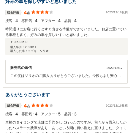
好みの車を探しやすいと思いました
4
総合評価
2023/12/16投稿
点
4
4
4
4
接客 :
雰囲気 :
アフター :
品質 :
時間通りにお店に行くとすぐ出せる準備ができていました。お店に置いてい
る車種も多く、好みの車を探しやすいと思いました。
ＹＯＫＯＫＯ
購入年月：
2023/11
購入した車：スズキ ソリオ
販売店の返信
2023/12/17
この度はソリオのご購入ありがとうございました。今後もより安心・
丁寧・親切な接客を心掛け、皆様に愛される店舗運営に努めて参りま
す。今後とも宜しくお願い致します。
ありがとうございます
4
総合評価
2023/12/16投稿
点
4
4
5
3
接客 :
雰囲気 :
アフター :
品質 :
車検のタイミングで店舗に予約をしに行ったのですが、前々から購入したか
ったハスラーの残庫があり、あっという間に買い換えに至りました。タイミ