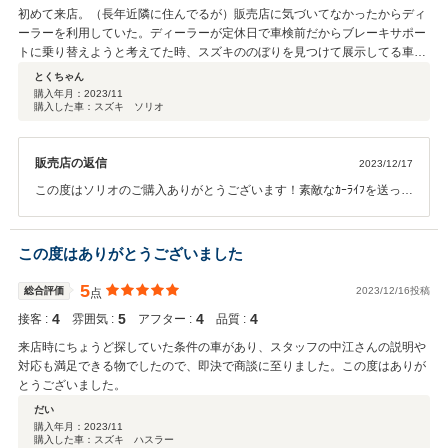
初めて来店。（長年近隣に住んでるが）販売店に気づいてなかったからディ
ーラーを利用していた。ディーラーが定休日で車検前だからブレーキサポー
トに乗り替えようと考えてた時、スズキののぼりを見つけて展示してる車み
て決めた。値引良い。
とくちゃん
購入年月：
2023/11
購入した車：スズキ ソリオ
販売店の返信
2023/12/17
この度はソリオのご購入ありがとうございます！素敵なｶｰﾗｲﾌを送って
いただけたら 幸いでございます。これからも精一杯のサービスをして
参りますので、今後とも何卒宜しくお願い致します！
この度はありがとうございました
5
総合評価
2023/12/16投稿
点
4
5
4
4
接客 :
雰囲気 :
アフター :
品質 :
来店時にちょうど探していた条件の車があり、スタッフの中江さんの説明や
対応も満足できる物でしたので、即決で商談に至りました。この度はありが
とうございました。
だい
購入年月：
2023/11
購入した車：スズキ ハスラー