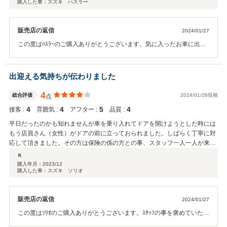
購入した車：スズキ ハスラー
販売店の返信
2024/01/27
この度はﾊｽﾗｰのご購入ありがとうございます。気に入ったお車に出会
えるって、最高ですよね。 奥様も喜んでいただけたのは、何より嬉し
い朗報でございます。 これからも素敵はｶｰﾗｲﾌを送っていただけたら
幸いです。ﾒﾝﾃﾅﾝｽもお待ちしております！
出迎える気持ちが伝わりました
4
総合評価
2024/01/26投稿
点
4
4
5
4
接客 :
雰囲気 :
アフター :
品質 :
平日だったのかも知れませんが車を乗り入れてドアを開けようとした時には
もう店員さん（女性）がドアの前に立っておられました。しばらく丁寧に対
応して頂きました。その方は保険の係の方との事、スタッフ一人一人が来ら
れた人を出迎える気持ちが伝わりました。
Ｋ
購入年月：
2023/12
購入した車：スズキ ソリオ
販売店の返信
2024/01/27
この度はｿﾘｵのご購入ありがとうございます。ｽﾀｯﾌの事を褒めていただ
き、本当に嬉しい限りです。 当社はｽﾀｯﾌが少人数ですので協力体制で