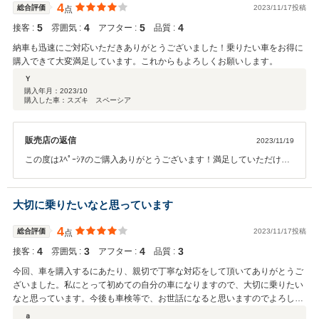
4
総合評価
2023/11/17投稿
点
5
4
5
4
接客 :
雰囲気 :
アフター :
品質 :
納車も迅速にご対応いただきありがとうございました！乗りたい車をお得に
購入できて大変満足しています。これからもよろしくお願いします。
Ｙ
購入年月：
2023/10
購入した車：スズキ スペーシア
販売店の返信
2023/11/19
この度はｽﾍﾟｰｼｱのご購入ありがとうございます！満足していただけ
て、ﾌﾀｯﾌ一同大変嬉しく思います。 素敵なｶｰﾗｲﾌを送ってください。ﾒ
ﾝﾃﾅﾝｽもお待ちしておりますので、こちらこそこれからもどうぞよろし
くお願いいたします。
大切に乗りたいなと思っています
4
総合評価
2023/11/17投稿
点
4
3
4
3
接客 :
雰囲気 :
アフター :
品質 :
今回、車を購入するにあたり、親切で丁寧な対応をして頂いてありがとうご
ざいました。私にとって初めての自分の車になりますので、大切に乗りたい
なと思っています。今後も車検等で、お世話になると思いますのでよろしく
お願いします。
ａ