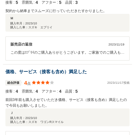
5
4
5
3
接客 :
雰囲気 :
アフター :
品質 :
契約から納車までスムーズに行っていただきたすかりました。
Ｍ
購入年月：
2023/10
購入した車：スズキ エブリイ
販売店の返信
2023/11/19
この度はｴﾌﾞﾘｲのご購入ありがとうございます。ご家族でのご購入もあ
りがとうございます。 ﾒﾝﾃﾅﾝｽもお待ちしておりますので、これからも
よろしくお願いいたします。
価格、サービス（接客も含め）満足した
4
総合評価
2023/11/17投稿
点
4
4
4
5
接客 :
雰囲気 :
アフター :
品質 :
前回3年前も購入させていただき価格、サービス（接客も含め）満足したの
で今回もお願いしました。
Ｊ
購入年月：
2023/10
購入した車：スズキ ワゴンRスマイル