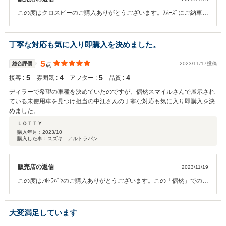
この度はクロスビーのご購入ありがとうございます。ｽﾑｰｽﾞにご納車ま
でいけてよかったです！ これからは愛車でどんどんいろんな所に行か
れると思いますが、思う存分クロスビーの楽しさを味わっていただけ
たらな と思います。ﾒﾝﾃﾅﾝｽもお待ちしております！
丁寧な対応も気に入り即購入を決めました。
5
総合評価
2023/11/17投稿
点
5
4
5
4
接客 :
雰囲気 :
アフター :
品質 :
ディラーで希望の車種を決めていたのですが、偶然スマイルさんで展示され
ている未使用車を見つけ担当の中江さんの丁寧な対応も気に入り即購入を決
めました。
ＬＯＴＴＹ
購入年月：
2023/10
購入した車：スズキ アルトラパン
販売店の返信
2023/11/19
この度はｱﾙﾄﾗﾊﾟﾝのご購入ありがとうございます。この「偶然」での出
会いで長いお付き合いになると思うと、 嬉しく思うと同時に感無量で
す。この出会いをずっと大切にしていきたいので、どうぞこれからも
よろしくお願いいたします。
大変満足しています