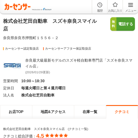
履歴
お気に入り
メニュー
株式会社芝田自動車 スズキ奈良スマイル
無
電話する
料
店
奈良県奈良市押熊町１５５６－２
カーセンサー認定取扱店
カーセンサーアフター保証取扱店
奈良最大級最新モデルのスズキ軽自動車専門店「スズキ奈良スマ
イル店」
(2026/01/29更新)
営業時間
10:00～18:30
定休日
毎週火曜日と第４週月曜日
法人名
株式会社芝田自動車
お店TOP
地図&アクセス
在庫一覧
クチコミ
株式会社芝田自動車 スズキ奈良スマイル店 (クチコミ一覧)
4.5
クチコミ総合評価：