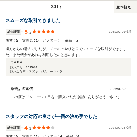
341
並べ替え
件
スムーズな取引できました
5
総合評価
2025/02/01投稿
点
5
5
‐
5
接客 :
雰囲気 :
アフター :
品質 :
遠方からの購入でしたが、メールのやりとりでスムーズな取引ができまし
た。また機会があれは利用したいと思います。
ｔａｋａ
購入年月：
2025/01
購入した車：スズキ ジムニーシエラ
販売店の返信
2025/02/22
この度はジムニーシエラをご購入いただき誠にありがとうございまし
た。素敵なご縁になり、変嬉しく思います！ ジムニーシエラでのカー
ライフをお楽しみいただけますと幸いです。また機会がありましたら
よろしくお願いいたします。
スタッフの対応の良さが一番の決め手でした
4
総合評価
2024/01/26投稿
点
5
5
4
3
接客 :
雰囲気 :
アフター :
品質 :