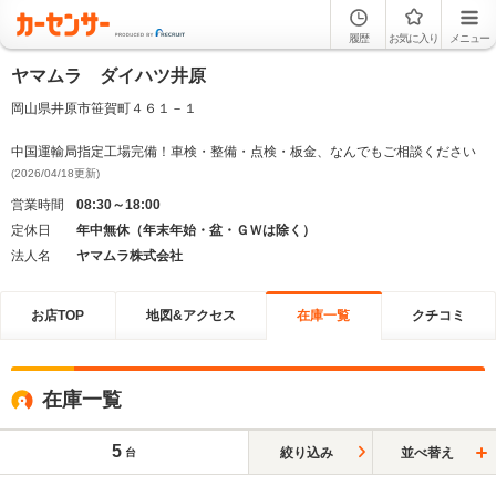
履歴
お気に入り
メニュー
ヤマムラ ダイハツ井原
岡山県井原市笹賀町４６１－１
中国運輸局指定工場完備！車検・整備・点検・板金、なんでもご相談ください
(2026/04/18更新)
営業時間
08:30～18:00
定休日
年中無休（年末年始・盆・ＧＷは除く）
法人名
ヤマムラ株式会社
お店TOP
地図&アクセス
在庫一覧
クチコミ
在庫一覧
5
絞り込み
並べ替え
台