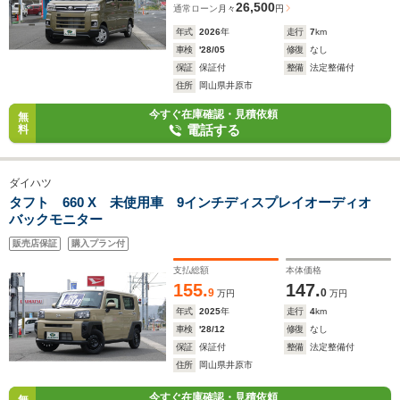
26,500
通常ローン
月々
円
年式
2026
年
走行
7
km
車検
'28/05
修復
なし
保証
保証付
整備
法定整備付
住所
岡山県井原市
今すぐ在庫確認・見積依頼
無
電話する
料
ダイハツ
タフト 660 X 未使用車 9インチディスプレイオーディオ
バックモニター
販売店保証
購入プラン付
支払総額
本体価格
155.
147.
9
0
万円
万円
年式
2025
年
走行
4
km
車検
'28/12
修復
なし
保証
保証付
整備
法定整備付
住所
岡山県井原市
今すぐ在庫確認・見積依頼