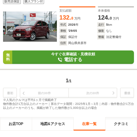
販売店保証
購入プラン付
支払総額
本体価格
132.
124.
8
0
万円
万円
年式
2026
年
走行
5
km
車検
'29/05
修復
なし
保証
保証付
整備
法定整備付
住所
岡山県井原市
今すぐ在庫確認・見積依頼
無
電話する
料
1
/1
最初
前の30件
次の30件
最後
※人気のクルマは平均1ヶ月で掲載終了
物件数合計1万台以上のメーカー｜算出データ期間：2025年1月～3月｜内容：物件数合計1万台
以上のメーカーのうち、掲載が終了した物件数が1,000台以上の場合
お店TOP
地図&アクセス
在庫一覧
クチコミ