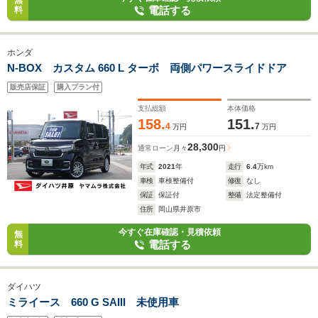
無
電話する
料
ホンダ
N-BOX カスタム 660 L ターボ 両側パワースライドドア
販売店保証
購入プラン付
支払総額
本体価格
158.
151.
4
7
万円
万円
28,300
通常ローン
月々
円
年式
2021
年
走行
6.4
万km
車検
車検整備付
修復
なし
保証
保証付
整備
法定整備付
住所
岡山県井原市
今すぐ在庫確認・見積依頼
無
電話する
料
ダイハツ
ミライース 660 G SAIII 未使用車