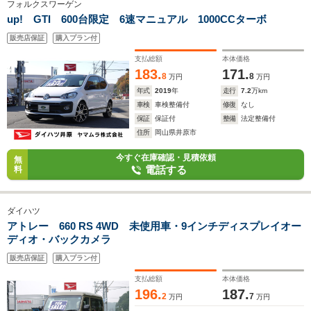
フォルクスワーゲン
up! GTI 600台限定 6速マニュアル 1000CCターボ
販売店保証
購入プラン付
支払総額
本体価格
183.
171.
8
8
万円
万円
年式
2019
年
走行
7.2
万km
車検
車検整備付
修復
なし
保証
保証付
整備
法定整備付
住所
岡山県井原市
今すぐ在庫確認・見積依頼
無
電話する
料
ダイハツ
アトレー 660 RS 4WD 未使用車・9インチディスプレイオー
ディオ・バックカメラ
販売店保証
購入プラン付
支払総額
本体価格
196.
187.
2
7
万円
万円