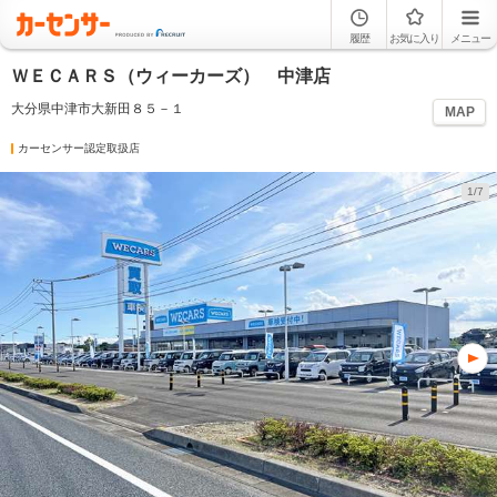
履歴
お気に入り
メニュー
ＷＥＣＡＲＳ（ウィーカーズ） 中津店
大分県中津市大新田８５－１
MAP
カーセンサー認定取扱店
1/7