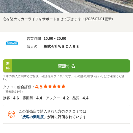
心を込めてカーライフをサポートさせて頂きます！(2026/07/01更新)
営業時間
10:00～20:00
法人名
株式会社ＷＥＣＡＲＳ
無
電話する
料
※車の購入に関するご相談・確認専用ダイヤルです。その他のお問い合わせはご遠慮くださ
い。
4.5
クチコミ総合評価：
（投稿数73件）
4.6
4.4
4.2
4.4
接客 :
雰囲気 :
アフター :
品質 :
この販売店で購入された方のクチコミでは
「
接客の満足度
」が特に評価されています