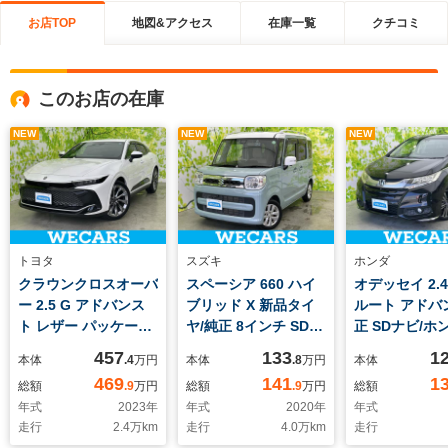
お店TOP
地図&アクセス
在庫一覧
クチコミ
このお店の在庫
NEW
NEW
NEW
トヨタ
スズキ
ホンダ
クラウンクロスオーバ
スペーシア 660 ハイ
オデッセイ 2.
ー 2.5 G アドバンス
ブリッド X 新品タイ
ルート アドバ
ト レザー パッケージ
ヤ/純正 8インチ SDナ
正 SDナビ/ホ
E-Four 4WD 新品タ
ビ/セーフティサポー
シング/両側電
457
133
1
本体
.4
万円
本体
.8
万円
本体
イヤ/ディスプレイオ
ト(スズキ)/両側電動ス
イドドア/マル
469
141
1
総額
.9
万円
総額
.9
万円
総額
ーディオ+ナビ12.3イ
ライドドア/シートヒ
ーカメラシステ
年式
2023
年
年式
2020
年
年式
ンチ/デジタルインナ
ーター/全方位モニタ
線逸脱防止支
走行
2.4
万km
走行
4.0
万km
走行
ーミラー/トヨタセー
ー用カメラ/ドライブ
ム/シート ハ