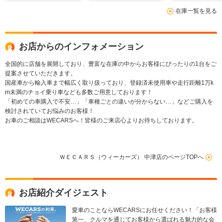
フティセンス/エアー
レコーダー 社外/ヘッ
ー/パーキング
在庫一覧を見る
シート 前席/パノラミ
ドランプ LED
ト 自動操舵/
ックビューモニター/
レコーダー 前
車線逸脱防止支援シス
テム
お店からのインフォメーション
全国的に店舗を展開しており、豊富な在庫の中からお客様にぴったりの1台をご
提案させていただきます。
国産車から輸入車まで幅広く取り扱っており、登録済未使用車や走行距離1万k
m未満のチョイ乗り車なども多数ご用意しております！
「初めての車購入で不安…」「車種ごとの違いが分からない…」などご購入を
検討されていてお悩みのお客様！
お車のご相談はWECARSへ！皆様のご来店心よりお待ちしております。
ＷＥＣＡＲＳ（ウィーカーズ） 中津店のページTOPへ
お店紹介ダイジェスト
愛車のことならWECARSにお任せください！「お客様
第一、クルマを通じてお客様から選ばれる魅力的な会