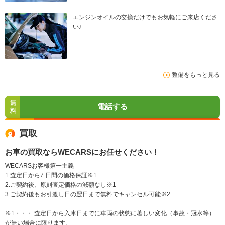
エンジンオイルの交換だけでもお気軽にご来店くださ
い♪
整備をもっと見る
無
電話する
料
買取
お車の買取ならWECARSにお任せください！
WECARSお客様第一主義
1.査定日から7 日間の価格保証※1
2.ご契約後、原則査定価格の減額なし※1
3.ご契約後もお引渡し日の翌日まで無料でキャンセル可能※2
※1・・・ 査定日から入庫日までに車両の状態に著しい変化（事故・冠水等）
が無い場合に限ります。