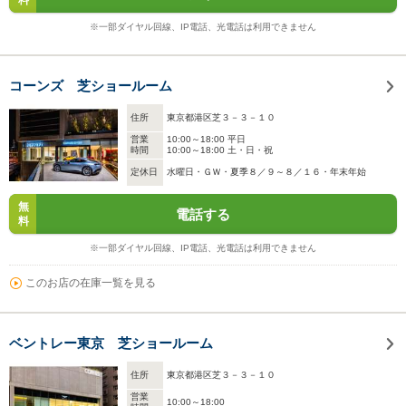
料
※一部ダイヤル回線、IP電話、光電話は利用できません
コーンズ 芝ショールーム
住所
東京都港区芝３－３－１０
営業
10:00～18:00 平日
時間
10:00～18:00 土・日・祝
定休日
水曜日・ＧＷ・夏季８／９～８／１６・年末年始
無
電話する
料
※一部ダイヤル回線、IP電話、光電話は利用できません
このお店の在庫一覧を見る
ベントレー東京 芝ショールーム
住所
東京都港区芝３－３－１０
営業
10:00～18:00