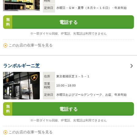
時間
定休日
水曜日・ＧＷ・夏季（８月９～１６日）・年末年始
無
電話する
料
※一部ダイヤル回線、IP電話、光電話は利用できません
このお店の在庫一覧を見る
ランボルギーニ芝
住所
東京都港区芝３－５－１
営業
10:00～18:00
時間
定休日
水曜日およびゴールデンウィーク、お盆、年末年始
無
電話する
料
※一部ダイヤル回線、IP電話、光電話は利用できません
このお店の在庫一覧を見る