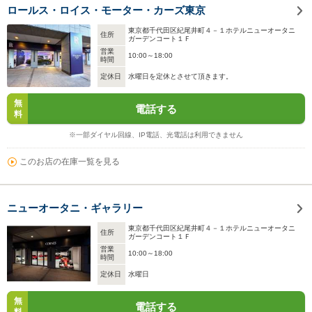
ロールス・ロイス・モーター・カーズ東京
東京都千代田区紀尾井町４－１ホテルニューオータニ
住所
ガーデンコート１Ｆ
営業
10:00～18:00
時間
定休日
水曜日を定休とさせて頂きます。
無
電話する
料
※一部ダイヤル回線、IP電話、光電話は利用できません
このお店の在庫一覧を見る
ニューオータニ・ギャラリー
東京都千代田区紀尾井町４－１ホテルニューオータニ
住所
ガーデンコート１Ｆ
営業
10:00～18:00
時間
定休日
水曜日
無
電話する