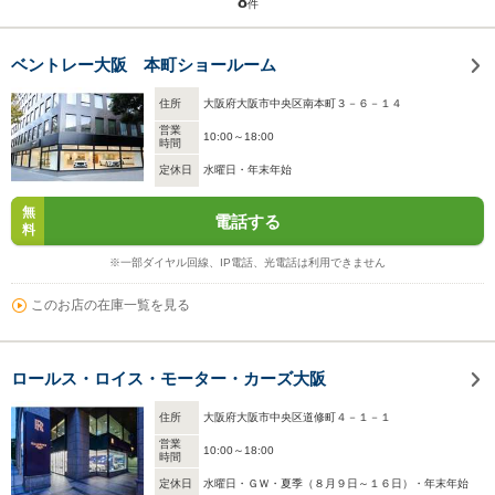
8
件
ベントレー大阪 本町ショールーム
住所
大阪府大阪市中央区南本町３－６－１４
営業
10:00～18:00
時間
定休日
水曜日・年末年始
無
電話する
料
※一部ダイヤル回線、IP電話、光電話は利用できません
このお店の在庫一覧を見る
ロールス・ロイス・モーター・カーズ大阪
住所
大阪府大阪市中央区道修町４－１－１
営業
10:00～18:00
時間
定休日
水曜日・ＧＷ・夏季（８月９日～１６日）・年末年始