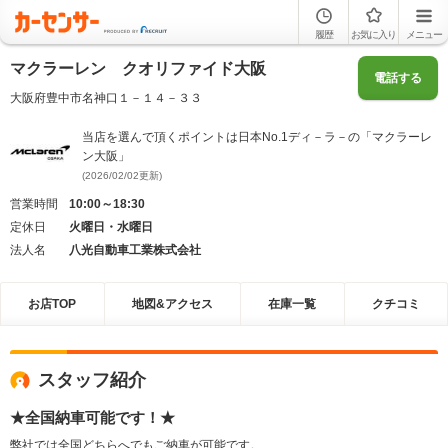
履歴
お気に入り
メニュー
マクラーレン クオリファイド大阪
電話する
大阪府豊中市名神口１－１４－３３
当店を選んで頂くポイントは日本No.1ディ－ラ－の「マクラーレ
ン大阪」
(2026/02/02更新)
営業時間
10:00～18:30
定休日
火曜日・水曜日
法人名
八光自動車工業株式会社
お店TOP
地図&アクセス
在庫一覧
クチコミ
スタッフ紹介
★全国納車可能です！★
弊社では全国どちらへでもご納車が可能です。