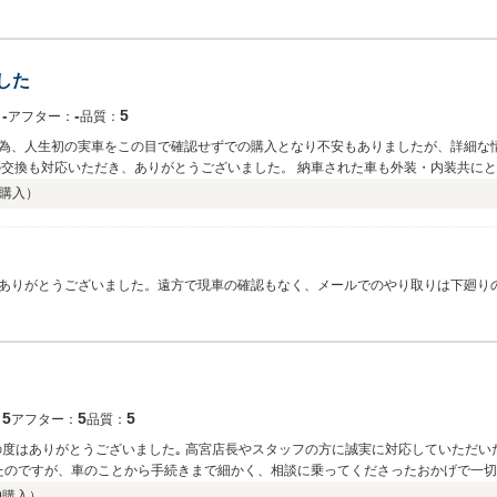
ラーさんで点検・整備・車検を繰り返されていた車両なので、これからも定期的に
として末永く元気に活躍してくれる事を願います。何か有りましたら、ご相談下さ
した
‐
‐
5
：
アフター：
品質：
為、人生初の実車をこの目で確認せずでの購入となり不安もありましたが、詳細な
の交換も対応いただき、ありがとうございました。 納車された車も外装・内装共に
たらよろしくお願いいたします。
購入）
りがとうございました。遠方で現車の確認もなく、メールでのやり取りは下廻りの
の質問もなく…私が逆の立場なら、もっとアレコレ聞いたり 途中経過も気になっ
番、何も言わない方でした。 届いたお車、気に入って頂けて良かったです！途中
気持ちばかりのサービスですが、させて頂きました！届いた後の一報「だいぶ良い
き相棒として、末永く元気に活躍してくれる事を願います。今後共「ダイエツオー
5
5
5
：
アフター：
品質：
この度はありがとうございました｡ 高宮店長やスタッフの方に誠実に対応していただ
たのですが、車のことから手続きまで細かく、相談に乗ってくださったおかげで一切
できました｡本当にありがとうございました！
9
購入）