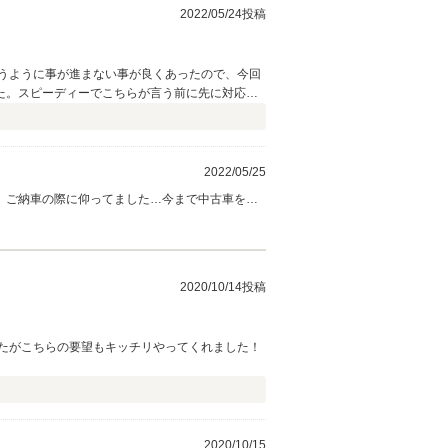
2022/05/24投稿
うように事が進まない事が良くあったので、今回
た。スピーディーでこちらが言う前に先に対応し
します。
2022/05/25
 ご納車の際に仰ってました…今まで中古車を買
そ、迅速に書類の準備をして頂いたり ご来店日
族の一員として、公私共に活躍してくれる事を願
2020/10/14投稿
たがこちらの要望もキッチリやってくれました！
2020/10/15