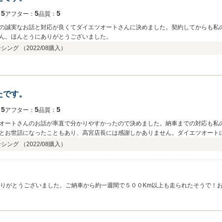
5
5
5
：
アフター：
品質：
の誠実なお話と対応が良くてダイエツオートさんに決めました。契約してからも私
ん。ほんとうにありがとうございました。
ンシング （
2022/08
購入）
たです。
5
5
5
：
アフター：
品質：
オートさんのお話が率直で分かりやすかったので決めました。納車までの対応も私
とお世話になったこともあり、高宮店長には感謝しかありません。ダイエツオート
ンシング （
2022/08
購入）
入ありがとうございました。ご納車から約一週間で５００Km以上も走られたそうで！
気遣いを頂きおかげさまで、気持ち良くお仕事させて頂くことができました。Ｎ－
ろしくお願いします。