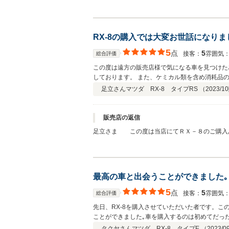
って頂けて良かったです。元々がきちんとディー
す。これからＲＸ－８がＴｏｍｏさんの良き相棒
しくお願いいたします。
RX-8の購入では大変お世話になりま
5
点
5
接客：
雰囲気
総合評価
この度は遠方の販売店様で気になる車を見つけた
しております。 また、ケミカル類を含め消耗品
楽しんで乗っております。 またご縁がありまし
足立さん
マツダ RX-8 タイプRS （
2023/10
販売店の返信
足立さま この度は当店にてＲＸ－８のご購入あ
決断！だいぶ男前でした。購入決断後も、特に何
いらっしゃるんだ、と 遠方のお客さまで過去一
れない様にしよう！と思い できる範囲の事と、
かったです。これから、ＲＸ－８が足立さんの良
最高の車と出会うことができました｡
5
点
5
接客：
雰囲気
総合評価
先日、RX-8を購入させていただいた者です。
ことができました｡車を購入するのは初めてだっ
オートさんのおかげで、最高の車に出会うことが
タクヤさん
マツダ RX-8 タイプE （
2023/0