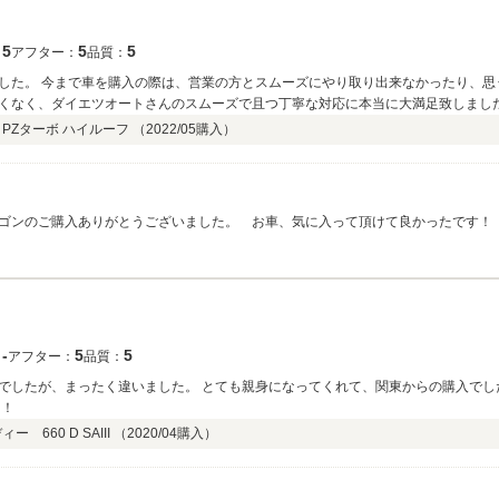
5
5
5
：
アフター：
品質：
した。 今まで車を購入の際は、営業の方とスムーズにやり取り出来なかったり、思
くなく、ダイエツオートさんのスムーズで且つ丁寧な対応に本当に大満足致しまし
た。是非また、車を購入の際は、お願いしたいと思います。今後とも宜しくお願い致
PZターボ ハイルーフ （
2022/05
購入）
ゴンのご購入ありがとうございました。 お車、気に入って頂けて良かったです！
っくりしましたが… 当店は今回が特別に丁寧と言う訳ではありません。こちらこ
お仕事させて頂き、感謝いたします。エブリイワゴンがエブリやすさまの新しい家
くお願いします。
‐
5
5
：
アフター：
品質：
でしたが、まったく違いました。 とても親身になってくれて、関東からの購入でし
！！
660 D SAIII （
2020/04
購入）