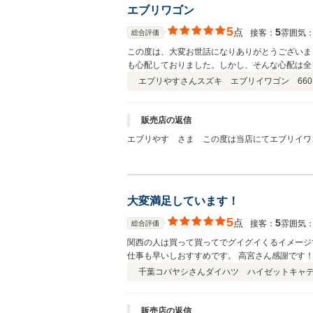
エブリワゴン
5
点
5
接客：
雰囲気
総合評価
この度は、大変お世話になりありがとうございま
も心配しておりました。しかし、そんな心配は全
て下さいました。 本当にありがとうございまし
エブリやすさん
スズキ エブリイワゴン 660 
販売店の返信
エブリやす さま この度は当店にてエブリイワ
ってスムーズにいかなかった話には私も多少、び
時をきっちり守って頂いたおかげで、気持ち良く
います。 今後共「ダイエツオート」を よろし
大変満足しています！
5
点
5
接客：
雰囲気
総合評価
関西の人は買って買ってでグイグイくるイメージ
仕事も早いしおすすめです。 高宮さん感謝です
千葉コバヤシさん
ダイハツ ハイゼットキャディー 
販売店の返信