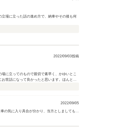
の立場に立った話の進め方で、納車やその後も何
2022/09/03投稿
の場に立ってのもので親切で素早く、かゆいとこ
にお世話になって良かったと思います。ほんとう
2022/09/05
お車の気に入り具合が分かり、当方としましても嬉
ＢＯＸがヒロさまの相棒として末永く活躍してく