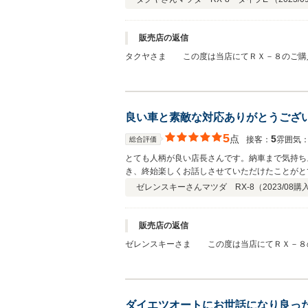
販売店の返信
タクヤさま この度は当店にてＲＸ－８のご購
なかなかお似合いでしたよ。ピカピカのＲＸ－８
く、絵に描いた様な素敵なご家族で、ほのぼのと
ヤさんの良き相棒として、末永く元気に活躍して
良い車と素敵な対応ありがとうござ
5
点
5
接客：
雰囲気
総合評価
とても人柄が良い店長さんです。納車まで気持ちよく商談を進めることができました。 知らずにお
き、終始楽しくお話しさせていただけたことがとても印象的でした。 車両確認時には、こちらの好きな様にエンジンをかけたり
ンク内張の裏まで見せていただき、雨漏りの心配がないことを確認させていただきました。 今回
ゼレンスキーさん
マツダ RX-8（
2023/08
購
ていただけたため、納車まで非常にスムーズでした。 車の整備内容も事細かに教えていただけたので、納車時大阪→茨城まで乗って帰りましたが、不安もなくトラ
した。 距離は離れてはいますが、また機会
販売店の返信
ゼレンスキーさま この度は当店にてＲＸ－８
言え 暑い中 遠方よりお疲れ様でした。若いっ
と、こちらまで笑顔になりました。これから、Ｒ
す。
ダイエツオートにお世話になり良っ