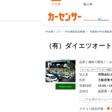
中古車
輸入車
中古車トップ
中古車販売店検索
大阪府の中古車販売
（有）ダイエツオー
品質と価格で勝負！！
カーセンサーアフター保証
法人名
有限会社
住所
大阪府東
営業時間
10:00～1
定休日
お正月・
このお店のホームペ
クチコミ総合評価：