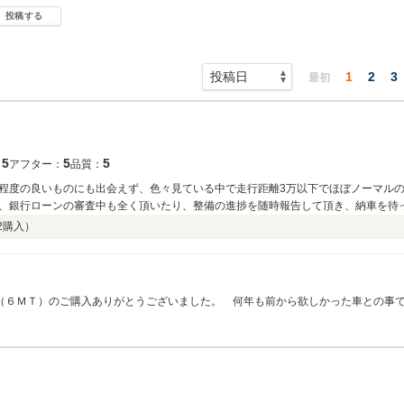
投稿する
1
2
3
最初
5
5
5
：
アフター：
品質：
程度の良いものにも出会えず、色々見ている中で走行距離3万以下でほぼノーマルのスピ
、銀行ローンの審査中も全く頂いたり、整備の進捗を随時報告して頂き、納車を待
がとうございました。 また、次の車を買う時は相談させて頂きます。
2
購入）
（６ＭＴ）のご購入ありがとうございました。 何年も前から欲しかった車との事
で出会えたこの車両はKさんとご縁があったのかもしれないですね！ナビやスピーカ
いたおかげで自信を持ってご納車させて頂くことができました。ＲＸ－８がＫさん
いたします。