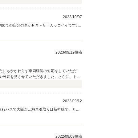
2023/10/07
初めての自分の車がＲＸ－８！カッコイイです♪
時とご家族でのご来店でしたが、とても仲が良
軽にご連絡頂けたらと思います。ＲＸ－８がタク
2023/09/12投稿
がとうございました！
2023/09/12
夜行バスで大阪迄…納車引取りは新幹線で、とは
見て満面の笑み！のゼレンスキーさんを見ている
！今後共「ダイエツオート」よろしくお願いしま
2022/09/03投稿