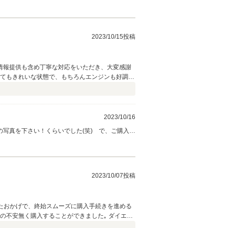
メンテナンスを行えば長くお乗り頂けると思いま
い！すぐにご対応させて頂きます。今後共、よろ
2023/10/15投稿
情報提供も含め丁寧な対応をいただき、大変感謝
とてもきれいな状態で、もちろんエンジンも好調で
2023/10/16
写真を下さい！くらいでした(笑) で、ご購入の
たり… そこそこの高額車輛なのに、こんな方も
、何も言われなかった分 届いてからも何も言わ
ですね、ありがとうございました」がとても嬉し
ト」よろしくお願いします。
2023/10/07投稿
いたおかげで、終始スムーズに購入手続きを進める
の不安無く購入することができました｡ ダイエツ