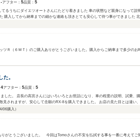
‐
5
5
：
アフター：
品質：
探してるうちにダイエツオートさんにたどり着きました 車の状態など親身になって
た 購入してから納車までの細かな連絡も頂きとても安心して待つ事ができました 
良く綺麗な状態でした 息子も大満足しています お世話になりました高宮さん本当に
が出来たと思います
ッツＲ（６ＭＴ）のご購入ありがとうございました。購入からご納車まで多少のお
事が運びました！現車も見ず、追加の写真のご要望も無く…細かい事も言わず、当
Ｘ－８がこれから息子さんの良き相棒として元気に安全に活躍し、沢山の良い思い
てお礼申し上げます。又何か有りましたら、その際はよろしくお願いいたします。
した。
4
5
5
：
アフター：
品質：
入しました。 店長の高宮さんにはいろいろとお世話になり、車の程度の説明、試乗、
散見されますが、安心して念願のRX-8を購入できました。 お店の見た目とは違い
4/06
購入）
入ありがとうございました。 今回はTomoさんの不安を払拭する事を一番に考えて