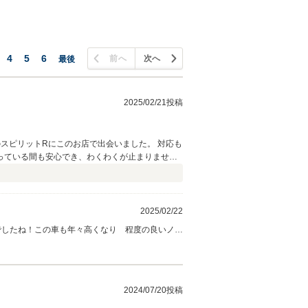
4
5
6
前へ
次へ
最後
2025/02/21投稿
リットRにこのお店で出会いました。 対応も
っている間も安心でき、わくわくが止まりません
2025/02/22
でしたね！この車も年々高くなり 程度の良いノー
ー交換も行い装備面もリフレッシュ♪もちろん点
の良き相棒ととなり末永く元気で安全に活躍して
2024/07/20投稿