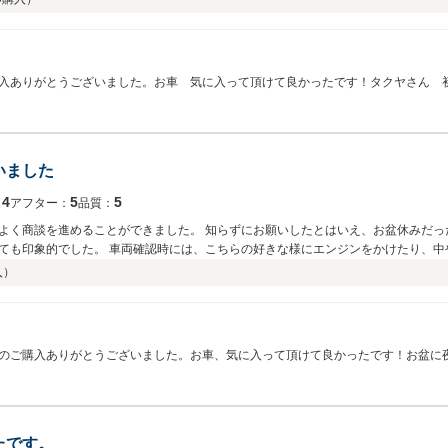
入ありがとうございました。お車 気に入って頂けて良かったです！タクヤさん 
を見た時のタクヤさん＆ご家族の笑顔がとても印象的でした。商談時・納車引取り
した気持ちで対応させて頂だけた事、感謝します。ご相談事あれば、いつでもお気
くれる事を願います。今後共「ダイエツオート」よろしくお願いします。
いました
4
5
5
：
アフター：
品質：
願いしたとはいえ、お盆休みだったにもかかわらず車両確認の対応をしていただ
、中や外装を見させていただきました。さらに、トラ
車の購入が初めてでしたが、手続きなどを詳しく教えていただいたり、柔軟に対応し
入）
ブル無しで帰れま
があれば車購入やメンテナンスの相談をさせていただきたいと思いました。 本当にあり
のご購入ありがとうございました。お車、気に入って頂けて良かったです！お盆に
て、良いなぁー！とつくづく思いました(笑) 納車当日、ピカピカのＲＸ－８を
Ｘ－８がゼレンスキーさんの良き相棒として、末永く活躍してくれる事を願います
たです。