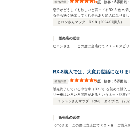
5
点
5
接客：
雰囲気
総合評価
息子がどうしても欲しいと言ってるRX-8 色々
る事も快く快諾してくれ事もあり購入に至りまし
車日を迎えいざ車を目の前にするととても程度が
ヒロンさん
マツダ RX-8（
2024/07
購入）
も高宮さんから購入したいと思わせる良い買い物
販売店の返信
ヒロンさま この度は当店にてＲＸ－８スピリ
段取り良くして頂いたおかげも有り、スームズに
車両の方 気に入って頂けて良かったです。Ｒ
褒めすぎです！けれど、素直に嬉しいので、重ね
RX-8購入では、大変お世話になりま
5
点
5
接客：
雰囲気
総合評価
販売終了している中古車（RX-8）を初めて購
リー車はいろいろ問題があるというネット記事が
Ｔｏｍｏさん
マツダ RX-8 タイプRS （
202
販売店の返信
Tomoさま この度は当店にてＲＸ－８ ご購