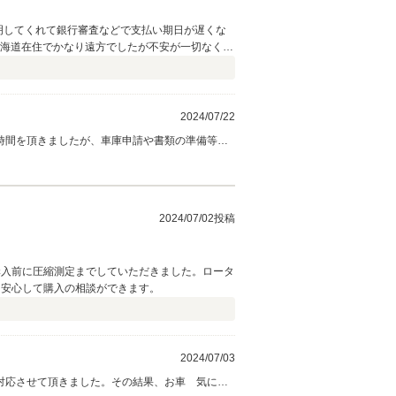
説明してくれて銀行審査などで支払い期日が遅くな
北海道在住でかなり遠方でしたが不安が一切なく納
ありがとうございました 機会がありましたら次
2024/07/22
時間を頂きましたが、車庫申請や書類の準備等も
店を信用して頂いてのお取引、心より感謝です。
出づくりのお役に立てる事を願います！ 口コミ
2024/07/02投稿
購入前に圧縮測定までしていただきました。ロータ
、安心して購入の相談ができます。
2024/07/03
ご対応させて頂きました。その結果、お車 気に入