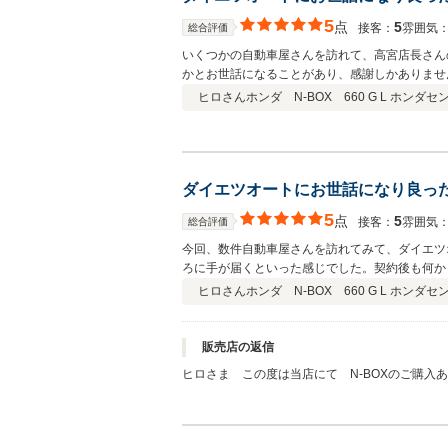
5
点
5
接客：
雰囲気
総合評価
いくつかの自動車屋さんを訪れて、高宮店長さん
かとお世話になることがあり、感謝しかありませ
ヒロさん
ホンダ N-BOX 660 G L ホンダセ
ダイエツオートにお世話になり良っ
5
点
5
接客：
雰囲気
総合評価
今回、数件自動車屋さんを訪れてみて、ダイエツ
ろに手が届くといった感じでした。契約後も何か
にありがとうございました。
ヒロさん
ホンダ N-BOX 660 G L ホンダセ
販売店の返信
ヒロさま この度は当店にて N-BOXのご購
しい限りです。迅速に書類の持参、差入れ等のお
れる事を願います。今後共「ダイエツオート」よ