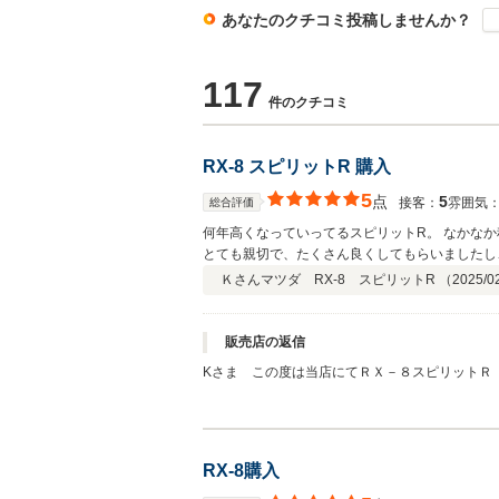
あなたのクチコミ投稿しませんか？
117
件のクチコミ
RX-8 スピリットR 購入
5
点
5
接客：
雰囲気
総合評価
何年高くなっていってるスピリットR。 なかなか
とても親切で、たくさん良くしてもらいましたし
でした。 本当に親切に対応して頂き、あり
Ｋさん
マツダ RX-8 スピリットR （
2025/0
販売店の返信
Kさま この度は当店にてＲＸ－８スピリットＲ
マル車両も少なくなってしまいました。そんな中
検・整備はキッチリ！圧縮比も正常値！お時間頂
くれる事を願います！これからもよろしくお願い
RX-8購入