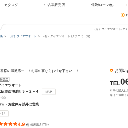
カタログ
中古車販売店
保険/ローン/他
（有）ダイエツオート(クチ
店
（有）ダイエツオート
（有）ダイエツオート (クチコミ一覧)
ト
お問い
お客様の満足第一！！お車の事ならお任せ下さい！！
0
取扱店
TEL
ダイエツオート
※車の購入に
大阪市西鴻池町３－２－４
MAP
せはご遠慮く
9:00
ＧＷ・お盆休み以外は営業
ージ
4.9
点
(投稿数117件)