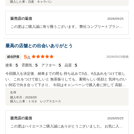
購入した車：日産 キャラバン
販売店の返信
2026/05/25
この度はご購入誠に有り難うございます。 弊社コンプリートプランよ
りカスタマイズをされご満足いただけましたでしょうか。 ご不明な点
等ございましたら何なりと仰ってください。 今後ともよろしくお願い
いたします。
最高の店舗との出会いありがとう
5
総合評価
2026/05/23投稿
点
5
5
5
5
接客 :
雰囲気 :
アフター :
品質 :
今回購入を決定後、納車までの間も 持ち込みで3点、4点あれをつけて欲し
い、 これをつけて欲しいと 無茶振りしても、素晴らしい笑顔と 気持ちのい
い対応で向き合って下さり、 今回はキャンペーンで購入者に対して 高額な
クーポンが付いてたりとか 値段以上の買い物が出来たと 心底思わして頂き
ヒロ
ましたし、 購入者に対して真摯に向き合って下さり 故障箇所もアドバイザ
購入年月：
2026/05
購入した車：トヨタ レジアスエース
ーさんが 納得いくまで3度以上工場と話して直して 下さったことお聞きした
時は 胸が熱くなりました 本当に素晴らしいお店との出会い 感謝です ありが
とうございました
販売店の返信
2026/05/25
この度はハイエースご購入誠にありがとうございました。 お気に入り
のお車に出会えて私もうれしく思います これからのハイエースライフ