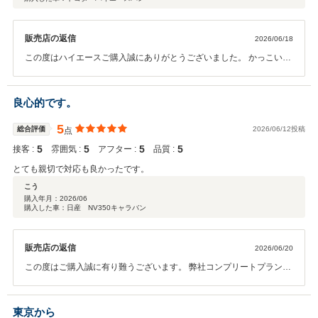
販売店の返信
2026/06/18
この度はハイエースご購入誠にありがとうございました。 かっこいい
エアロ付きのお車で気に入っていただいて大変うれしく思います。 今
後更なるカスタムのご相談もお気軽に！！
良心的です。
5
総合評価
2026/06/12投稿
点
5
5
5
5
接客 :
雰囲気 :
アフター :
品質 :
とても親切で対応も良かったです。
こう
購入年月：
2026/06
購入した車：日産 NV350キャラバン
販売店の返信
2026/06/20
この度はご購入誠に有り難うございます。 弊社コンプリートプランよ
りカスタマイズをされご満足いただけましたでしょうか。 ご不明な点
等ございましたら何なりと仰ってください。 今後ともよろしくお願い
いたします。
東京から