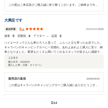
この度はご来店及びご購入誠に有り難うございます。ご納車まで今し
ばらくお待ちください。またご不明な点等ございましたら何なりとお
申し付けください。よろしくお願いいたします。
大満足です
5
総合評価
2026/03/23投稿
点
5
4
‐
3
接客 :
雰囲気 :
アフター :
品質 :
ハイエースってどんな車だろうと思って、ふらっと立ち寄ったお店でした。
キャラバンのキャンピングカーに一目惚れ。あれよあれよと購入に至り、納
車となりました。要望もたくさん聞いてくれるスタッフの皆さんに感謝で
す。
こじろう
購入年月：
2026/03
購入した車：日産 キャラバン
販売店の返信
2026/03/25
この度はキャラバンのキャンピングカーご購入誠にありがとうござい
ました。 これからアウトドアにはいい季節ですのでいろんな所へお出
かけください 何かございましたらいつでもご相談ください。
1
/14