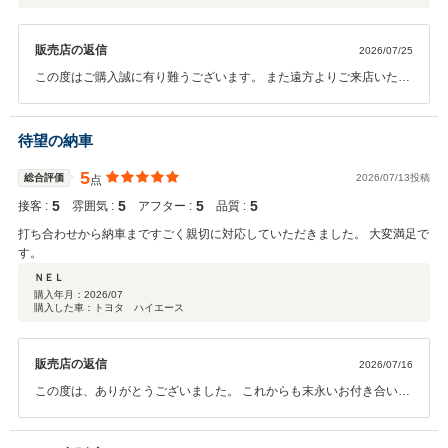
販売店の返信
2026/07/25
この度はご購入誠に有り難うございます。 また遠方よりご来店いただ
き重ねてお礼申し上げます。 ご不明な点等ございましたら何なりと仰
ってください。 今後ともよろしくお願いいたします。
待望の納車
5
総合評価
2026/07/13投稿
点
5
5
5
5
接客 :
雰囲気 :
アフター :
品質 :
打ち合わせから納車まですごく親切に対応していただきました。 大変満足で
す。
ＮＥＬ
購入年月：
2026/07
購入した車：トヨタ ハイエース
販売店の返信
2026/07/16
この度は、ありがとうございました。 これからも末永いお付き合いよ
ろしくお願い致します。 お近くに来られた時はお気軽にお立ち寄りく
ださい。