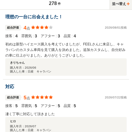
278
並べ替え
件
理想の一台に出会えました！
4
総合評価
2026/08/01投稿
点
4
3
3
4
接客 :
雰囲気 :
アフター :
品質 :
初めは新型ハイエース購入を考えていましたが、FEELさんに来店し、キャ
ラバンのカスタム車両を見て購入を決めました。追加カスタムし、自分好み
の車に仕上がりました。ありがとうございました。
きりちゃん
購入年月：
2026/06
購入した車：日産 キャラバン
対応
5
総合評価
2026/07/22投稿
点
5
5
5
5
接客 :
雰囲気 :
アフター :
品質 :
凄く丁寧に対応して頂きました
ヒロ
購入年月：
2026/07
購入した車：日産 キャラバン