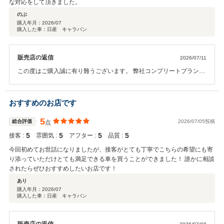
な対応をして頂きました。
のぶ
購入年月：
2026/07
購入した車：日産 キャラバン
販売店の返信
2026/07/11
この度はご購入誠に有り難うございます。 弊社コンプリートプランよ
りカスタマイズをされご満足いただけましたでしょうか。 大変お時間
がかかりましたが素敵なお車に仕上がりましたね。またご不明な点等
ございましたら何なりと仰ってください。 今後ともよろしくお願いい
おすすめのお店です
たします。
5
総合評価
2026/07/05投稿
点
5
5
5
5
接客 :
雰囲気 :
アフター :
品質 :
今回初めてお世話になりましたが、接客がとても丁寧でこちらの希望にも寄
り添っていただけとても満足できる車を買うことができました！ 誰かに相談
されたらぜひおすすめしたいお店です！
あり
購入年月：
2026/07
購入した車：日産 キャラバン