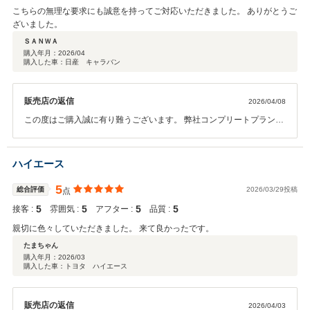
こちらの無理な要求にも誠意を持ってご対応いただきました。 ありがとうご
ざいました。
ＳＡＮＷＡ
購入年月：
2026/04
購入した車：日産 キャラバン
販売店の返信
2026/04/08
この度はご購入誠に有り難うございます。 弊社コンプリートプランよ
りカスタマイズをされご満足いただけましたでしょうか。 ご不明な点
等ございましたら何なりと仰ってください。 今後ともよろしくお願い
いたします。
ハイエース
5
総合評価
2026/03/29投稿
点
5
5
5
5
接客 :
雰囲気 :
アフター :
品質 :
親切に色々していただきました。 来て良かったです。
たまちゃん
購入年月：
2026/03
購入した車：トヨタ ハイエース
販売店の返信
2026/04/03