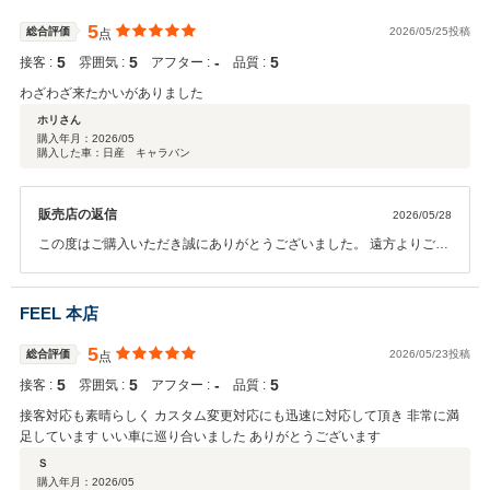
5
総合評価
2026/05/25投稿
点
5
5
‐
5
接客 :
雰囲気 :
アフター :
品質 :
わざわざ来たかいがありました
ホリさん
購入年月：
2026/05
購入した車：日産 キャラバン
販売店の返信
2026/05/28
この度はご購入いただき誠にありがとうございました。 遠方よりご来
店いただき納車を迎えられたことお慶び申し上げます。 遠出や車中泊
に適したお車に仕上がりましたね。 ご家族でたくさんお出かけくださ
い。
FEEL 本店
5
総合評価
2026/05/23投稿
点
5
5
‐
5
接客 :
雰囲気 :
アフター :
品質 :
接客対応も素晴らしく カスタム変更対応にも迅速に対応して頂き 非常に満
足しています いい車に巡り合いました ありがとうございます
Ｓ
購入年月：
2026/05