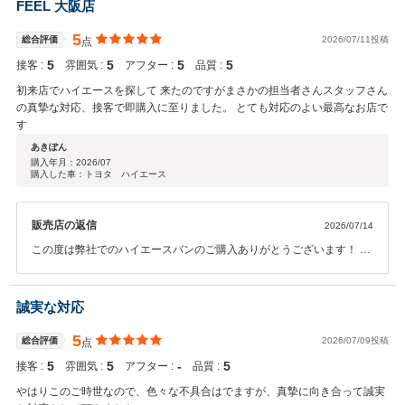
FEEL 大阪店
5
総合評価
2026/07/11投稿
点
5
5
5
5
接客 :
雰囲気 :
アフター :
品質 :
初来店でハイエースを探して 来たのですがまさかの担当者さんスタッフさん
の真摯な対応、接客で即購入に至りました。 とても対応のよい最高なお店で
す
あきぽん
購入年月：
2026/07
購入した車：トヨタ ハイエース
販売店の返信
2026/07/14
この度は弊社でのハイエースバンのご購入ありがとうございます！ ま
た、ご納車おめでとうございます！ カスタム等ご相談事がありました
らいつでもお気軽にご連絡ください。 今後ともよろしくお願いしま
す！
誠実な対応
5
総合評価
2026/07/09投稿
点
5
5
‐
5
接客 :
雰囲気 :
アフター :
品質 :
やはりこのご時世なので、色々な不具合はでますが、真摯に向き合って誠実