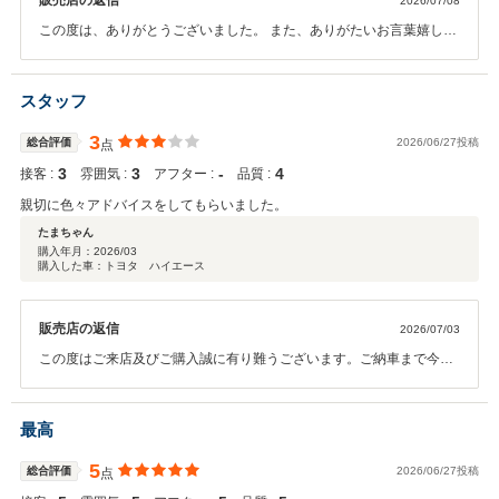
販売店の返信
2026/07/08
この度は、ありがとうございました。 また、ありがたいお言葉嬉しく
思います。 これからもご満足頂けるご対応を心がけます。 これから始
まる、キャラバンライフをお楽しみください。 お近くに来られた時
は、お気軽にお立ち寄り近況等をお聞か下さい。 これからも末永いお
スタッフ
付き合いよろしくお願い致します。
3
総合評価
2026/06/27投稿
点
3
3
‐
4
接客 :
雰囲気 :
アフター :
品質 :
親切に色々アドバイスをしてもらいました。
たまちゃん
購入年月：
2026/03
購入した車：トヨタ ハイエース
販売店の返信
2026/07/03
この度はご来店及びご購入誠に有り難うございます。ご納車まで今し
ばらくお待ちください。またご不明な点等ございましたら何なりとお
申し付けください。よろしくお願いいたします。
最高
5
総合評価
2026/06/27投稿
点