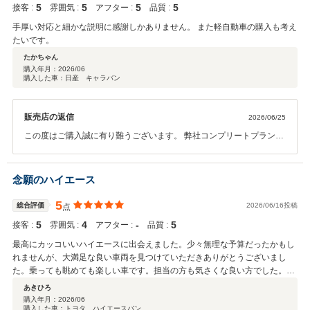
5
5
5
5
接客 :
雰囲気 :
アフター :
品質 :
手厚い対応と細かな説明に感謝しかありません。 また軽自動車の購入も考え
たいです。
たかちゃん
購入年月：
2026/06
購入した車：日産 キャラバン
販売店の返信
2026/06/25
この度はご購入誠に有り難うございます。 弊社コンプリートプランよ
りカスタマイズをされご満足いただけましたでしょうか。 ご不明な点
等ございましたら何なりと仰ってください。 今後ともよろしくお願い
いたします。
念願のハイエース
5
総合評価
2026/06/16投稿
点
5
4
‐
5
接客 :
雰囲気 :
アフター :
品質 :
最高にカッコいいハイエースに出会えました。少々無理な予算だったかもし
れませんが、大満足な良い車両を見つけていただきありがとうございまし
た。乗っても眺めても楽しい車です。担当の方も気さくな良い方でした。ま
た車検などでお願いするかもですが、その時は宜しくお願いします
あきひろ
購入年月：
2026/06
購入した車：トヨタ ハイエースバン