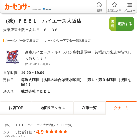
履歴
お気に入り
メニュー
（株）ＦＥＥＬ ハイエース大阪店
無
電話する
料
大阪府東大阪市友井５－６－３６
カーセンサー認定取扱店
カーセンサーアフター保証取扱店
新車ハイエース・キャラバン多数展示中！皆様のご来店お待ちし
ております！
(2015/01/06更新)
営業時間
10:00～19:00
定休日
毎週火曜日（祝日の場合は翌水曜日） 第１・第３水曜日（祝日を
除く）
法人名
株式会社ＦＥＥＬ
お店TOP
地図&アクセス
在庫一覧
クチコミ
（株）ＦＥＥＬ ハイエース大阪店(クチコミ一覧)
4.9
クチコミ総合評価：
（投稿数278件）