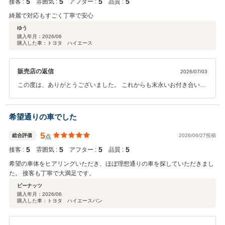
5
5
5
5
接客 :
雰囲気 :
アフター :
品質 :
綺麗で対応もすごく丁寧で安心
ゆう
購入年月：
2026/06
購入した車：トヨタ ハイエース
販売店の返信
2026/07/03
この度は、ありがとうございました。 これからも末永いお付き合いよ
ろしくお願い致します。 お近くに来られた時はお気軽にお立ち寄りく
ださい。
希望通りの車でした
5
総合評価
2026/06/27投稿
点
5
5
5
5
接客 :
雰囲気 :
アフター :
品質 :
希望の車体をヒアリングいただき、ほぼ理想通りの車を探していただきまし
た。 接客も丁寧で大満足です。
ピーナッツ
購入年月：
2026/06
購入した車：トヨタ ハイエースバン