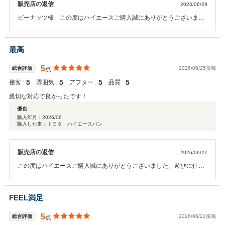
販売店の返信
2026/06/29
ピーナッツ様 この度はハイエースご購入誠にありがとうございまし
た。 お気に入りのお車に出会えて私もうれしく思います これからのハ
イエースライフで何かございましたらいつでもご相談ください
最高
5
総合評価
2026/06/25投稿
点
5
5
5
5
接客 :
雰囲気 :
アフター :
品質 :
親切な対応で良かったです！
優也
購入年月：
2026/06
購入した車：トヨタ ハイエースバン
販売店の返信
2026/06/27
この度はハイエースご購入誠にありがとうございました。遊びに仕事
にガンガン使って下さい。何かございましたらいつでもご相談くださ
い。
FEEL満足
5
総合評価
2026/06/21投稿
点