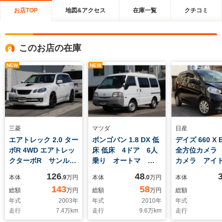
お店TOP
地図&アクセス
在庫一覧
クチコミ
このお店の在庫
NEW
NEW
三菱
マツダ
日産
エアトレック 2.0 ター
ボンゴバン 1.8 DX 低
デイズ 660 X
ボR 4WD エアトレッ
床 低床 4ドア 6人
全方位カメラ
クターボR サンルー
乗り オートマ
カメラ アイ
フ ガラスルーフ
ETC ドライブレコ-
ストップ 電
126
48
本体
.9
万円
本体
.0
万円
本体
ETC レーダー エア
ダー エアコン パワ
ラー ウィン
143
58
総額
万円
総額
万円
総額
ロ マフラー 社外
ステ
ー ナビ テ
年式
2003
年
年式
2010
年
年式
18インチAW サブウ
マートキー 
走行
7.4
万km
走行
9.6
万km
走行
ーハー 電動格納ミラ
スタート ド