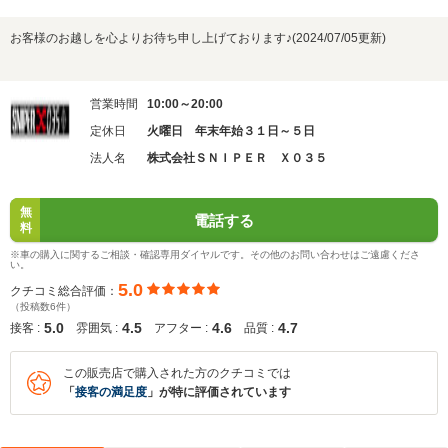
お客様のお越しを心よりお待ち申し上げております♪(2024/07/05更新)
営業時間
10:00～20:00
定休日
火曜日 年末年始３１日～５日
法人名
株式会社ＳＮＩＰＥＲ Ｘ０３５
無
電話する
料
※車の購入に関するご相談・確認専用ダイヤルです。その他のお問い合わせはご遠慮くださ
い。
5.0
クチコミ総合評価：
（投稿数6件）
5.0
4.5
4.6
4.7
接客 :
雰囲気 :
アフター :
品質 :
この販売店で購入された方のクチコミでは
「
接客の満足度
」が特に評価されています