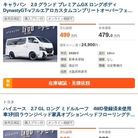
キャラバン 2.0 グランド プレミアムGX ロングボディ
DynastyGT-vフルエアロカスタムコンプリートオーバーフェン
ダー17inアルミバケットシートカバーベットキット重歩行用フ
販売店保証
購入プラン付
オンライン相談可
ロアシートアルパインBIG11inナビ後席モニターセンターコン
ソール
支払総額
本体価格
499
479.
0
万円
万円
24,900
通常ローン
月々
円
年式
2026
年
走行
12
km
車検
新車未登録
修復
なし
保証
保証付
整備
法定整備付
住所
大阪府和泉市
無
在庫確認・見積依頼
料
トヨタ
ハイエース 2.7 GL ロング ミドルルーフ 4WD登録済未使用
車3列目ラウンジベッド家具オプションベッドフローリングテー
ブルカスタムコンプリートIF-WB8フルフラット対面ラウンジア
販売店保証
購入プラン付
オンライン相談可
ルパインBIGX11ナビフリップダウンモニターセンターコンソー
ル
支払総額
本体価格