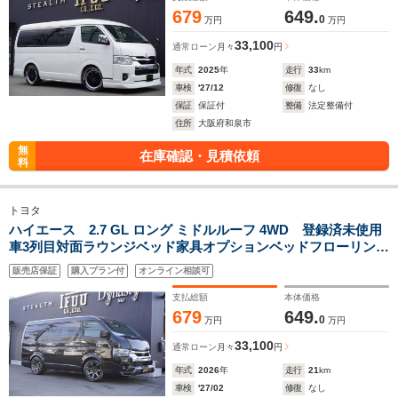
679
649.
0
万円
万円
33,100
通常ローン
月々
円
年式
2025
年
走行
33
km
車検
'27/12
修復
なし
保証
保証付
整備
法定整備付
住所
大阪府和泉市
無
在庫確認・見積依頼
料
トヨタ
ハイエース 2.7 GL ロング ミドルルーフ 4WD 登録済未使用
車3列目対面ラウンジベッド家具オプションベッドフローリング
テーブルIF-WB8リビングサルーンオーバーフェンダー18inアル
販売店保証
購入プラン付
オンライン相談可
ミカロッツエリアナビ後席モニタ天井足下間接照明センターコ
ンソール
支払総額
本体価格
679
649.
0
万円
万円
33,100
通常ローン
月々
円
年式
2026
年
走行
21
km
車検
'27/02
修復
なし