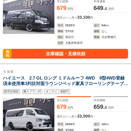
支払総額
本体価格
679
649.
0
万円
万円
33,100
通常ローン
月々
円
年式
2025
年
走行
54
km
車検
'27/12
修復
なし
保証
保証付
整備
法定整備付
住所
大阪府和泉市
無
在庫確認・見積依頼
料
トヨタ
ハイエース 2.7 GL ロング ミドルルーフ 4WD 9型4WD登録
済未使用車3列目対面ラウンジベッド家具フローリングテーブル
IF-WB8フルフラットベット対面ラウンジ展開バケットシートカ
販売店保証
購入プラン付
オンライン相談可
バーセンターコンソールフロントハーフスポイラー17inアルミ
支払総額
本体価格
679
659.
0
万円
万円
33,500
通常ローン
月々
円
年式
2026
年
走行
10
km
車検
'27/03
修復
なし