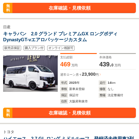
無
在庫確認・見積依頼
料
日産
キャラバン 2.0 グランド プレミアムGX ロングボディ
DynastyGT-vエアロパッケージカスタム
販売店保証
購入プラン付
オンライン相談可
支払総額
本体価格
469
439.
0
万円
万円
23,900
通常ローン
月々
円
年式
2025
年
走行
14
km
車検
新車未登録
修復
なし
保証
保証付
整備
法定整備付
住所
大阪府和泉市
無
在庫確認・見積依頼
料
トヨタ
ハイエース 2.7 GL ロング ミドルルーフ 登録済未使用車3列