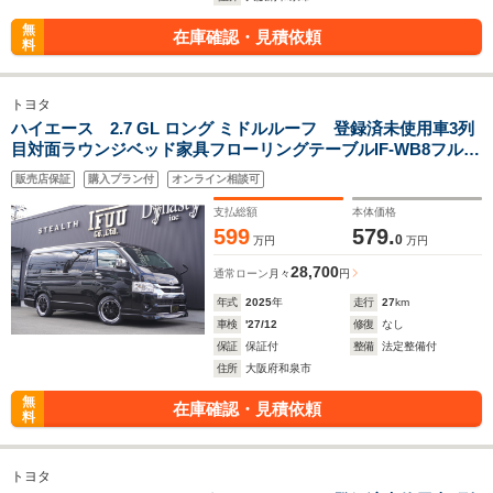
無
在庫確認・見積依頼
料
トヨタ
ハイエース 2.7 GL ロング ミドルルーフ 登録済未使用車3列
目対面ラウンジベッド家具フローリングテーブルIF-WB8フルフ
ラットベットラウンジ展開カロッツエリアナビ後席モニターミ
販売店保証
購入プラン付
オンライン相談可
ラーリングウッドインテリアバケットシートカバーセンターコ
ンソール
支払総額
本体価格
599
579.
0
万円
万円
28,700
通常ローン
月々
円
年式
2025
年
走行
27
km
車検
'27/12
修復
なし
保証
保証付
整備
法定整備付
住所
大阪府和泉市
無
在庫確認・見積依頼
料
トヨタ