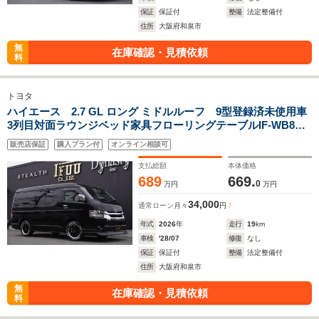
保証
保証付
整備
法定整備付
住所
大阪府和泉市
無
在庫確認・見積依頼
料
トヨタ
ハイエース 2.7 GL ロング ミドルルーフ 9型登録済未使用車
3列目対面ラウンジベッド家具フローリングテーブルIF-WB8リ
ビングサルーンフルフラットベット対面ラウンジ天井足下間接
販売店保証
購入プラン付
オンライン相談可
照明バケットシートカバー後席12inモニターセンターコンソー
ル
支払総額
本体価格
689
669.
0
万円
万円
34,000
通常ローン
月々
円
年式
2026
年
走行
19
km
車検
'28/07
修復
なし
保証
保証付
整備
法定整備付
住所
大阪府和泉市
無
在庫確認・見積依頼
料