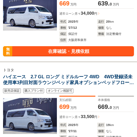
669
639.
0
万円
万円
34,000
通常ローン
月々
円
年式
2025
年
走行
20
km
車検
'27/12
修復
なし
保証
保証付
整備
法定整備付
住所
大阪府和泉市
無
在庫確認・見積依頼
料
トヨタ
ハイエース 2.7 GL ロング ミドルルーフ 4WD 4WD登録済未
使用車3列目対面ラウンジベッド家具オプションベッドフローリ
ングテーブルIF-WB8リビングサルーンカスタム天井足下間接照
販売店保証
購入プラン付
オンライン相談可
明アルパインBIGX11ナビ後席12.8モニターセンターコンソール
支払総額
本体価格
699
669.
0
万円
万円
33,500
通常ローン
月々
円
年式
2025
年
走行
19
km
車検
'27/11
修復
なし