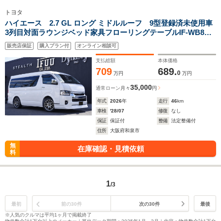
トヨタ
ハイエース 2.7 GL ロング ミドルルーフ 9型登録済未使用車
3列目対面ラウンジベッド家具フローリングテーブルIF-WB8リ
ビングサルーンフルフラットベット天井足下間接照明バケット
販売店保証
購入プラン付
オンライン相談可
シートカバー後席12inモニターミラーリングセンターコンソー
ル
支払総額
本体価格
709
689.
0
万円
万円
35,000
通常ローン
月々
円
年式
2026
年
走行
46
km
車検
'28/07
修復
なし
保証
保証付
整備
法定整備付
住所
大阪府和泉市
無
在庫確認・見積依頼
料
1
/3
最初
前の30件
次の30件
最後
※人気のクルマは平均1ヶ月で掲載終了