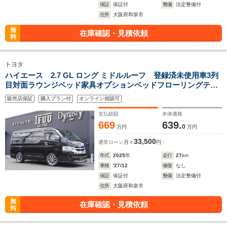
保証
保証付
整備
法定整備付
住所
大阪府和泉市
無
在庫確認・見積依頼
料
トヨタ
ハイエース 2.7 GL ロング ミドルルーフ 登録済未使用車3列
目対面ラウンジベッド家具オプションベッドフローリングテー
ブルカスタムコンプリートIF-WB8フルフラット対面ラウンジア
販売店保証
購入プラン付
オンライン相談可
ルパインBIGX11ナビ後席12.8モニターセンターコンソール
支払総額
本体価格
669
639.
0
万円
万円
33,500
通常ローン
月々
円
年式
2025
年
走行
27
km
車検
'27/12
修復
なし
保証
保証付
整備
法定整備付
住所
大阪府和泉市
無
在庫確認・見積依頼
料