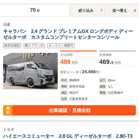
70
絞り込み
並べ替え
台
日産
キャラバン 2.4 グランド プレミアムGX ロングボディ ディー
ゼルターボ カスタムコンプリートセンターコンソール
販売店保証
購入プラン付
オンライン相談可
支払総額
本体価格
489
469.
0
万円
万円
24,400
通常ローン
月々
円
年式
2025
年
走行
11
km
車検
新車未登録
修復
なし
保証
保証付
整備
法定整備付
住所
大阪府和泉市
無
在庫確認・見積依頼
料
トヨタ
ハイエースコミューター 2.8 GL ディーゼルターボ 2.8D-T3