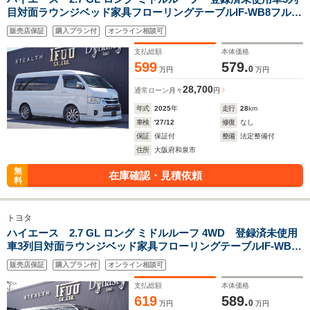
目対面ラウンジベッド家具フローリングテーブルIF-WB8フルフ
ラットベットラウンジ展開カロッツエリアナビ後席モニターミ
販売店保証
購入プラン付
オンライン相談可
ラーリングウッドインテリアバケットシートカバーセンターコ
ンソール
支払総額
本体価格
599
579.
0
万円
万円
28,700
通常ローン
月々
円
年式
2025
年
走行
28
km
車検
'27/12
修復
なし
保証
保証付
整備
法定整備付
住所
大阪府和泉市
無
在庫確認・見積依頼
料
トヨタ
ハイエース 2.7 GL ロング ミドルルーフ 4WD 登録済未使用
車3列目対面ラウンジベッド家具フローリングテーブルIF-WB8
フルフラットベットラウンジ展開カロッツエリアナビ後席モニ
販売店保証
購入プラン付
オンライン相談可
ターミラーリングバケットシートカバーセンターコンソール
支払総額
本体価格
619
589.
0
万円
万円