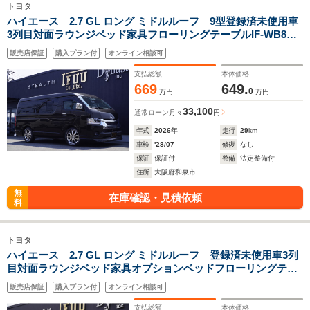
トヨタ
ハイエース 2.7 GL ロング ミドルルーフ 9型登録済未使用車
3列目対面ラウンジベッド家具フローリングテーブルIF-WB8フ
ルフラットベット対面ラウンジ展開バケットシートカバーセン
販売店保証
購入プラン付
オンライン相談可
ターコンソールフロントハーフスポイラー17inアルミ後席モニ
ター
支払総額
本体価格
669
649.
0
万円
万円
33,100
通常ローン
月々
円
年式
2026
年
走行
29
km
車検
'28/07
修復
なし
保証
保証付
整備
法定整備付
住所
大阪府和泉市
無
在庫確認・見積依頼
料
トヨタ
ハイエース 2.7 GL ロング ミドルルーフ 登録済未使用車3列
目対面ラウンジベッド家具オプションベッドフローリングテー
ブルIF-WB8リビングサルーンカスタムアルパインBIGX11ナビ
販売店保証
購入プラン付
オンライン相談可
後席12.8モニターセンターコンソール天井足下間接照明
支払総額
本体価格