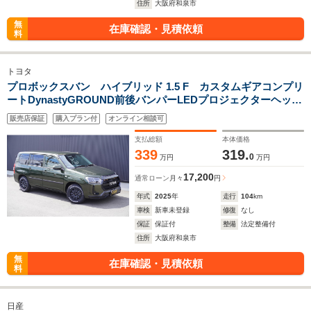
住所
大阪府和泉市
無
在庫確認・見積依頼
料
トヨタ
プロボックスバン ハイブリッド 1.5 F カスタムギアコンプリ
ートDynastyGROUND前後バンパーLEDプロジェクターヘッド
ライトRTタイヤコーデュロイバケットシートカバーDピラース
販売店保証
購入プラン付
オンライン相談可
ピーカーアッシュウッドインテリア助手席テーブル
支払総額
本体価格
339
319.
0
万円
万円
17,200
通常ローン
月々
円
年式
2025
年
走行
104
km
車検
新車未登録
修復
なし
保証
保証付
整備
法定整備付
住所
大阪府和泉市
無
在庫確認・見積依頼
料
日産