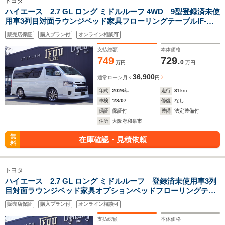
トヨタ
ハイエース 2.7 GL ロング ミドルルーフ 4WD 9型登録済未使
用車3列目対面ラウンジベッド家具フローリングテーブルIF-
WB8リビングサルーンオプションベッドマット天井足下間接照
販売店保証
購入プラン付
オンライン相談可
明バケットシートカバー後席12inモニタミラーリングセンター
コンソール
支払総額
本体価格
749
729.
0
万円
万円
36,900
通常ローン
月々
円
年式
2026
年
走行
31
km
車検
'28/07
修復
なし
保証
保証付
整備
法定整備付
住所
大阪府和泉市
無
在庫確認・見積依頼
料
トヨタ
ハイエース 2.7 GL ロング ミドルルーフ 登録済未使用車3列
目対面ラウンジベッド家具オプションベッドフローリングテー
ブルカスタムコンプリートIF-WB8フルフラット対面ラウンジア
販売店保証
購入プラン付
オンライン相談可
ルパインBIGX11ナビ後席12.8モニターセンターコンソール
支払総額
本体価格