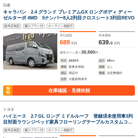
日産
キャラバン 2.4 グランド プレミアムGX ロングボディ ディー
ゼルターボ 4WD 5ナンバー8人2列目クロスシート3列目REVO
販売店保証
購入プラン付
オンライン相談可
支払総額
本体価格
689
639.
0
万円
万円
35,500
通常ローン
月々
円
年式
2025
年
走行
49
km
車検
新車未登録
修復
なし
保証
保証付
整備
法定整備付
住所
大阪府和泉市
無
在庫確認・見積依頼
料
トヨタ
ハイエース 2.7 GL ロング ミドルルーフ 登録済未使用車3列
目対面ラウンジベッド家具フローリングテーブルカスタムコン
プリートIF-WB8リビングサルーン天井足下間接照明アルパイン
販売店保証
購入プラン付
オンライン相談可
BIGX11ナビ後席12.8モニターセンターコンソール