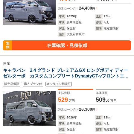
24,400
通常ローン
月々
円
年式
2025
年
走行
25
km
車検
新車未登録
修復
なし
保証
保証付
整備
法定整備付
住所
大阪府和泉市
無
在庫確認・見積依頼
料
日産
キャラバン 2.4 グランド プレミアムGX ロングボディ ディー
ゼルターボ カスタムコンプリートDynastyGT-vフロントエア
ロオーバーフェンダー17inアルミローダウンバケットシートカ
販売店保証
購入プラン付
オンライン相談可
バーベットキットアルパインBIGX11inナビ後席モニターセンタ
ーコンソール
支払総額
本体価格
529
509.
0
万円
万円
26,300
通常ローン
月々
円
年式
2026
年
走行
32
km
車検
新車未登録
修復
なし
保証
保証付
整備
法定整備付