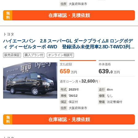
住所
大阪府和泉市
無
在庫確認・見積依頼
料
トヨタ
ハイエースバン 2.8 スーパーGL ダークプライムII ロングボデ
ィ ディーゼルターボ 4WD 登録済み未使用車2.8D-T4WD3列
REVOシート2脚4ナンバー8人ロングスライドレールフローリン
販売店保証
購入プラン付
オンライン相談可
グフルフラットベッド対面ラウンジ展開ラゲッジトランスポー
ト展開両側電動スライドドア
支払総額
本体価格
659
639.
0
万円
万円
32,600
通常ローン
月々
円
年式
2025
年
走行
4
km
車検
'26/12
修復
なし
保証
保証付
整備
法定整備付
住所
大阪府和泉市
無
在庫確認・見積依頼
料