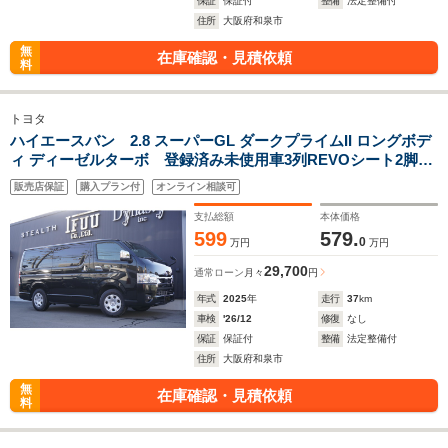
保証
保証付
整備
法定整備付
住所
大阪府和泉市
無
在庫確認・見積依頼
料
トヨタ
ハイエースバン 2.8 スーパーGL ダークプライムII ロングボデ
ィ ディーゼルターボ 登録済み未使用車3列REVOシート2脚4
ナンバー8人ロングスライドレールフローリングフルフラットベ
販売店保証
購入プラン付
オンライン相談可
ッド対面ラウンジ展開ラゲッジトランスポート展開両側電動ス
ライドドア
支払総額
本体価格
599
579.
0
万円
万円
29,700
通常ローン
月々
円
年式
2025
年
走行
37
km
車検
'26/12
修復
なし
保証
保証付
整備
法定整備付
住所
大阪府和泉市
無
在庫確認・見積依頼
料