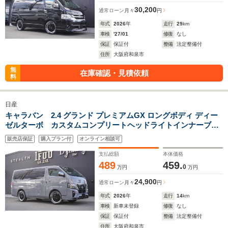
30,200
通常ローン
月々
円
年式
2026
年
走行
29
km
車検
'27/01
修復
なし
保証
保証付
整備
法定整備付
住所
大阪府和泉市
無
在庫確認・見積依頼
料
日産
キャラバン 2.4 グランド プレミアムGX ロングボディ ディー
ゼルターボ カスタムコンプリートヘッドライトインナーブラ
ックバンパープロテクターラプター塗装17inアルミローダウン
販売店保証
購入プラン付
オンライン相談可
ベッドキットオプションベッドフレームセンターコンソール9in
ナビ後席モニター
支払総額
本体価格
489
459.
0
万円
万円
24,900
通常ローン
月々
円
年式
2026
年
走行
14
km
車検
新車未登録
修復
なし
保証
保証付
整備
法定整備付
住所
大阪府和泉市