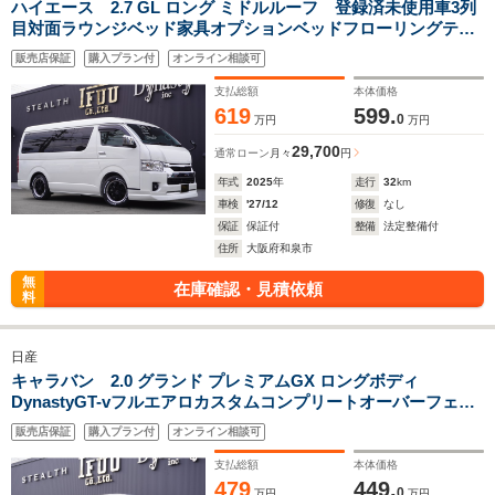
ハイエース 2.7 GL ロング ミドルルーフ 登録済未使用車3列
目対面ラウンジベッド家具オプションベッドフローリングテー
ブルIF-WB8カロッツエリアナビ後席モニター天井スピーカーミ
販売店保証
購入プラン付
オンライン相談可
ラーリングウッドインテリアバケットシートカバーセンターコ
ンソール
支払総額
本体価格
619
599.
0
万円
万円
29,700
通常ローン
月々
円
年式
2025
年
走行
32
km
車検
'27/12
修復
なし
保証
保証付
整備
法定整備付
住所
大阪府和泉市
無
在庫確認・見積依頼
料
日産
キャラバン 2.0 グランド プレミアムGX ロングボディ
DynastyGT-vフルエアロカスタムコンプリートオーバーフェン
ダー17inアルミバケットシートカバーベットキット重歩行用フ
販売店保証
購入プラン付
オンライン相談可
ロアシートラゲッジサイドテーブル地ナビ後席モニターセンタ
ーコンソール
支払総額
本体価格
479
449.
0
万円
万円