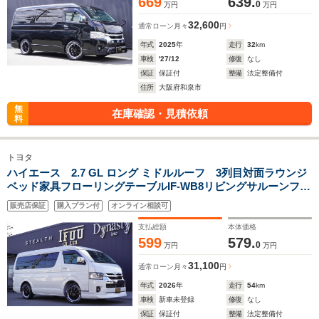
669
639.
0
万円
万円
32,600
通常ローン
月々
円
年式
2025
年
走行
32
km
車検
'27/12
修復
なし
保証
保証付
整備
法定整備付
住所
大阪府和泉市
無
在庫確認・見積依頼
料
トヨタ
ハイエース 2.7 GL ロング ミドルルーフ 3列目対面ラウンジ
ベッド家具フローリングテーブルIF-WB8リビングサルーンフル
フラットベット対面ラウンジ展開バケットシートカバーセンタ
販売店保証
購入プラン付
オンライン相談可
ーコンソールフロントハーフスポイラー17inアルミ後席モニタ
ー
支払総額
本体価格
599
579.
0
万円
万円
31,100
通常ローン
月々
円
年式
2026
年
走行
54
km
車検
新車未登録
修復
なし
保証
保証付
整備
法定整備付