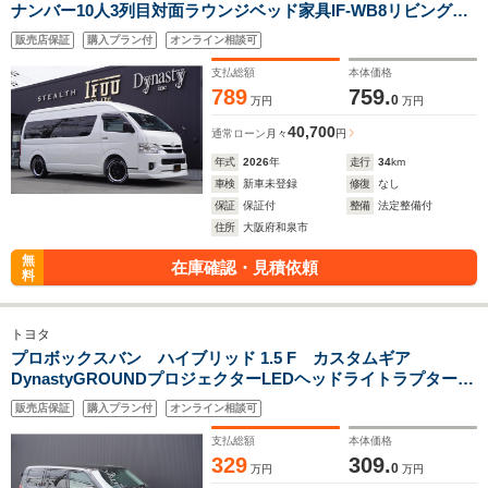
ナンバー10人3列目対面ラウンジベッド家具IF-WB8リビングサ
ルーンオプションベットフローリングサイドレールテーブル天
販売店保証
購入プラン付
オンライン相談可
井足下間接照明後席モニターアルパイン11inナビセンターコン
ソール
支払総額
本体価格
789
759.
0
万円
万円
40,700
通常ローン
月々
円
年式
2026
年
走行
34
km
車検
新車未登録
修復
なし
保証
保証付
整備
法定整備付
住所
大阪府和泉市
無
在庫確認・見積依頼
料
トヨタ
プロボックスバン ハイブリッド 1.5 F カスタムギア
DynastyGROUNDプロジェクターLEDヘッドライトラプターリ
フトアップTOYOオープンカントリーRTタイヤ14inアルミ塗装
販売店保証
購入プラン付
オンライン相談可
助手席テーブル地ナビピアノブラックインテリア
支払総額
本体価格
329
309.
0
万円
万円