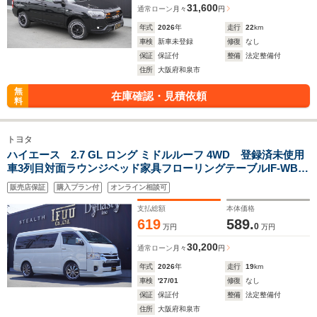
31,600
通常ローン
月々
円
年式
2026
年
走行
22
km
車検
新車未登録
修復
なし
保証
保証付
整備
法定整備付
住所
大阪府和泉市
無
在庫確認・見積依頼
料
トヨタ
ハイエース 2.7 GL ロング ミドルルーフ 4WD 登録済未使用
車3列目対面ラウンジベッド家具フローリングテーブルIF-WB8
フルフラットベットラウンジ展開カロッツエリアナビ後席モニ
販売店保証
購入プラン付
オンライン相談可
ターミラーリングウッドインテリアバケットシートカバーセン
ターコンソール
支払総額
本体価格
619
589.
0
万円
万円
30,200
通常ローン
月々
円
年式
2026
年
走行
19
km
車検
'27/01
修復
なし
保証
保証付
整備
法定整備付
住所
大阪府和泉市