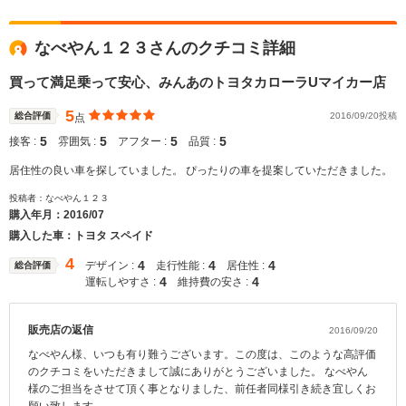
なべやん１２３さんのクチコミ詳細
買って満足乗って安心、みんあのトヨタカローラUマイカー店
5
総合評価
2016/09/20投稿
点
5
5
5
5
接客 :
雰囲気 :
アフター :
品質 :
居住性の良い車を探していました。 ぴったりの車を提案していただきました。
投稿者：なべやん１２３
購入年月：
2016/07
購入した車：トヨタ スペイド
4
4
4
4
デザイン :
走行性能 :
居住性 :
総合評価
4
4
運転しやすさ :
維持費の安さ :
販売店の返信
2016/09/20
なべやん様、いつも有り難うございます。この度は、このような高評価
のクチコミをいただきまして誠にありがとうございました。 なべやん
様のご担当をさせて頂く事となりました、前任者同様引き続き宜しくお