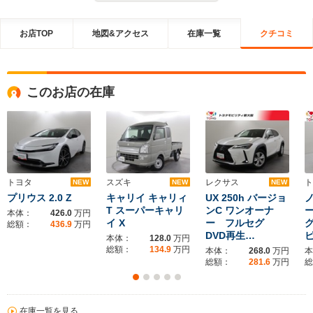
お店TOP
地図&アクセス
在庫一覧
クチコミ
このお店の在庫
トヨタ
スズキ
レクサス
ト
NEW
NEW
NEW
プリウス 2.0 Z
キャリイ キャリィ
UX 250h バージョ
ノ
T スーパーキャリ
ンC ワンオーナ
本体：
426.0
万円
イ X
ー フルセグ
総額：
436.9
万円
DVD再生…
本体：
128.0
万円
総額：
134.9
万円
本体：
268.0
万円
本
総額：
281.6
万円
総
在庫一覧を見る