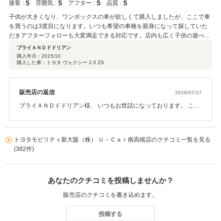
5
5
5
5
接客 :
雰囲気 :
アフター :
品質 :
子供が大きくなり、ワンボックスの車が欲しくて購入しましたが、ここで車
を買うのは3度目になります。いつも希望の車種を親身になって探していた
だきアフターフォローも大変満足できる対応です。店内も広く子供の遊べる
プレイスペースもあり、子供ずれでも安心してじっくり車をえらべます。
ブライＡＮＤドドリアン
購入年月：
2015/10
購入した車：トヨタ ヴォクシー 2.0 ZS
販売店の返信
2016/07/17
ブライＡＮＤドドリアン様、 いつもお世話になっております。 この
度は、このような高評価のクチコミをいただきまして誠にありがと
うございました。 弊社はミニバン等の取り揃えが充実しているた
め、ご家族でご来店いただくお客様が多く、キッズスペースの清潔
トヨタモビリティ新大阪（株） Ｕ－Ｃａｒ南高槻店のクチコミ一覧を見る
さなど、ご家族に喜んでいただけるサービスを充実させる努力をし
(382件)
ております。この度はお子様にも喜んでいただけたようで、弊社と
しても嬉しく思います。また今後のメンテナンスや、次回お車をお
買い求めになる際もぜひお手伝いさせて頂ければ幸いです。今後と
あなたのクチコミを投稿しませんか？
もよろしくお願いいたします。
販売店のクチコミを書き込めます。
投稿する