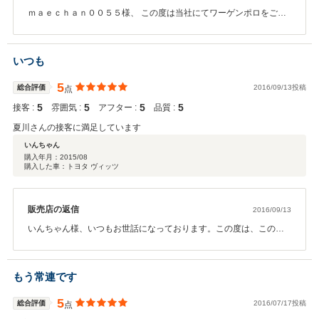
ｍａｅｃｈａｎ００５５様、 この度は当社にてワーゲンポロをご購
入いただきまして誠にありがとうございました。 又、本日は遠方に
も関わらず１か月点検でご来店頂き誠にありがとうございました。
今回はこのような高い評価をいただきまして、社員一同心から感謝
いつも
しております。 何かお困りの際はぜひお気軽にお立ち寄りくださ
い。 今後とも、どうぞ宜しくお願い致します。
5
総合評価
2016/09/13投稿
点
5
5
5
5
接客 :
雰囲気 :
アフター :
品質 :
夏川さんの接客に満足しています
いんちゃん
購入年月：
2015/08
購入した車：トヨタ ヴィッツ
販売店の返信
2016/09/13
いんちゃん様、いつもお世話になっております。この度は、このよ
うな高評価のクチコミをいただきまして誠にありがとうございまし
た。今後共今まで同様に宜しくお願い致します。息子様にも宜しく
お伝え下さい。 ありがとう御座いました。
もう常連です
5
総合評価
2016/07/17投稿
点