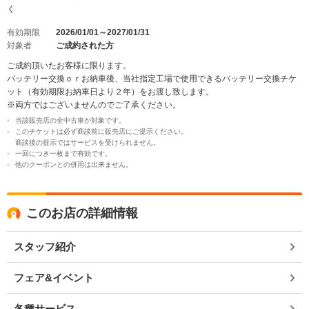
く
有効期限
2026/01/01～2027/01/31
対象者
ご成約された方
ご成約頂いたお客様に限ります。
バッテリー交換ｏｒお納車後、当社指定工場で使用できるバッテリー交換チケ
ット（有効期限お納車日より２年）をお渡し致します。
※両方ではございませんのでご了承ください。
当該販売店の全中古車が対象です。
このチケットは必ず商談前に販売店にご提示ください。
商談後の提示ではサービスを受けられません。
一回につき一枚まで有効です。
他のクーポンとの併用は出来ません。
このお店の詳細情報
スタッフ紹介
フェア&イベント
各種サービス