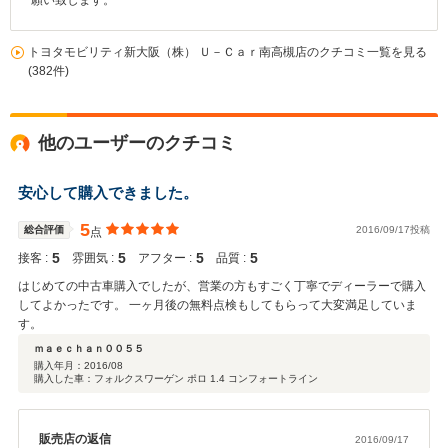
願い致します。
トヨタモビリティ新大阪（株） Ｕ－Ｃａｒ南高槻店のクチコミ一覧を見る
(382件)
他のユーザーのクチコミ
安心して購入できました。
5
総合評価
2016/09/17投稿
点
5
5
5
5
接客 :
雰囲気 :
アフター :
品質 :
はじめての中古車購入でしたが、営業の方もすごく丁寧でディーラーで購入
してよかったです。 一ヶ月後の無料点検もしてもらって大変満足していま
す。
ｍａｅｃｈａｎ００５５
購入年月：
2016/08
購入した車：フォルクスワーゲン ポロ 1.4 コンフォートライン
販売店の返信
2016/09/17