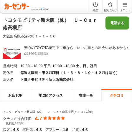
履歴
お気に入り
メニュー
トヨタモビリティ新大阪（株） Ｕ－Ｃａｒ
電話する
南高槻店
大阪府高槻市深沢町１－１－１０
安心のTOYOTA認定中古車なら、いいお車との出会いがあるかも♪
(2026/07/12更新)
営業時間
10:00～18:00 平日 10:00～18:30 土、日、祝日
定休日
毎週火曜日・第２月曜日（１・５・８・１０・１２月は除く）
法人名
トヨタモビリティ新大阪株式会社
お店TOP
地図&アクセス
在庫一覧
クチコミ
トヨタモビリティ新大阪（株） Ｕ－Ｃａｒ南高槻店(クチコミ詳細)
4.7
クチコミ総合評価：
（投稿数382件）
4.8
4.3
4.6
4.6
接客 :
雰囲気 :
アフター :
品質 :