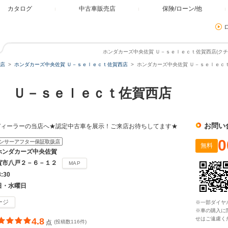
カタログ
中古車販売店
保険/ローン/他
ホンダカーズ中央佐賀 Ｕ－ｓｅｌｅｃｔ佐賀西店(クチコ
店
ホンダカーズ中央佐賀 Ｕ－ｓｅｌｅｃｔ佐賀西店
ホンダカーズ中央佐賀 Ｕ－ｓｅｌｅｃｔ
 Ｕ－ｓｅｌｅｃｔ佐賀西店
お問い
ディーラーの当店へ★認定中古車を展示！ご来店お待ちしてます★
0
ンサーアフター保証取扱店
無料
ホンダカーズ中央佐賀
賀市八戸２－６－１２
MAP
8:30
日・水曜日
ージ
※一部ダイヤ
※車の購入に
せはご遠慮く
4.8
点
(投稿数116件)