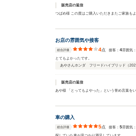
販売店の返信
つばめ様 この度はご購入いただきまたご家族もよ
ただき誠にありがとうございました
お店の雰囲気や接客
4
点
4
接客：
雰囲気
総合評価
とてもよかったです。
あやさん
ホンダ フリードハイブリッド（
202
販売店の返信
あや様 「とってもよやった」という誉め言葉を
いたします この度はフリードご購入いただき誠
車の購入
5
点
5
接客：
雰囲気
総合評価
探していた車が見つかり満足しています。