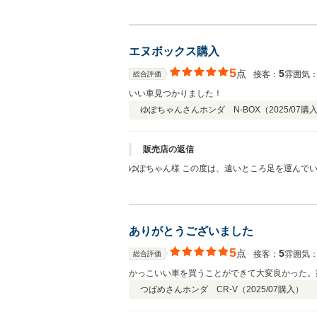
す。 今後ともよろしくお願いいたします。
エヌボックス購入
5
点
5
接客：
雰囲気
総合評価
いい車見つかりました！
ゆぽちゃんさん
ホンダ N-BOX（
2025/07
購
販売店の返信
ゆぽちゃん様 この度は、遠いところ足を運んで
少し距離はございますが何かありましたら遠慮な
ありがとうございました
5
点
5
接客：
雰囲気
総合評価
かっこいい車を買うことができて大変良かった。
つばめさん
ホンダ CR-V（
2025/07
購入）