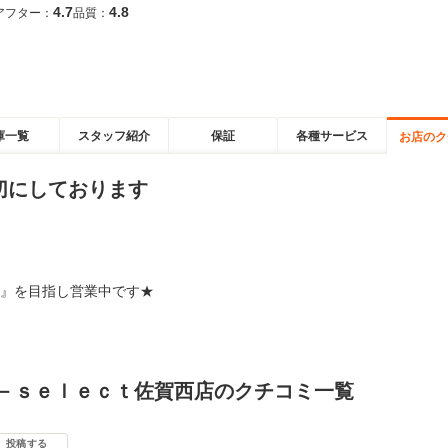
4.7
4.8
アフター：
品質：
庫一覧
スタッフ紹介
保証
各種サービス
お店のク
切にしております
』を目指し営業中です★
Ｕ－ｓｅｌｅｃｔ佐賀西店のクチコミ一覧
投稿する