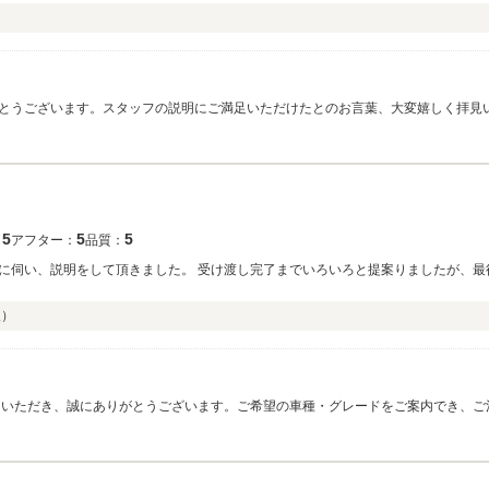
とうございます。スタッフの説明にご満足いただけたとのお言葉、大変嬉しく拝見
に対応してまいります。ぜひお近くにお越しの際は、お気軽にお立ち寄りください
5
5
5
：
アフター：
品質：
に伺い、説明をして頂きました。 受け渡し完了までいろいろと提案りましたが、最
入）
をいただき、誠にありがとうございます。ご希望の車種・グレードをご案内でき、ご
だけたことが何よりの励みです。今後も快適にお乗りいただけるよう、メンテナン