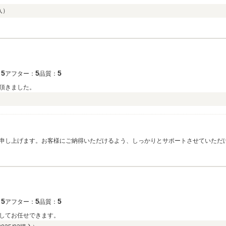
入）
5
5
5
：
アフター：
品質：
頂きました。
申し上げます。お客様にご納得いただけるよう、しっかりとサポートさせていただ
てまいりますので、どうぞお気軽にお声がけください。これからも変わらぬご愛顧
5
5
5
：
アフター：
品質：
してお任せできます。