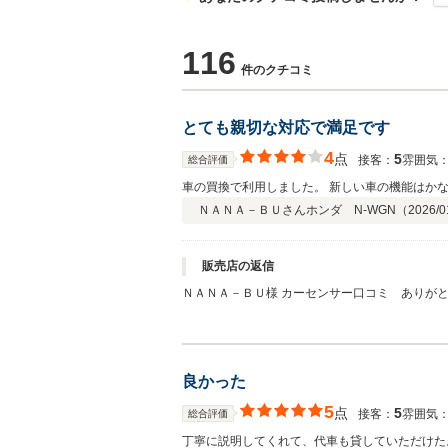
116
件のクチコミ
とても親切な対応で満足です
4
点
5
接客：
雰囲気
総合評価
車の買換で利用しました。 新しい車の機能はか
ＮＡＮＡ－ＢＵさん
ホンダ N-WGN（
2026/0
販売店の返信
良かった
5
点
5
接客：
雰囲気
総合評価
丁寧に説明してくれて、代車も貸していただけた