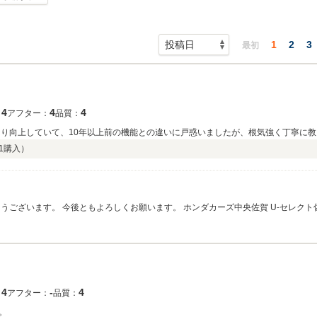
1
2
3
最初
4
4
4
：
アフター：
品質：
なり向上していて、10年以上前の機能との違いに戸惑いましたが、根気強く丁寧に
1
購入）
ＮＡＮＡ－ＢＵ様 カーセンサー口コミ ありがとうございます。 今後ともよろしくお願います。 ホンダカーズ中央佐賀
4
‐
4
：
アフター：
品質：
。