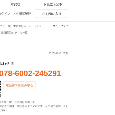
車買取
お役立ち記事
ログイン
閲覧履歴
お気に入り
サイトマップ
ミ一覧) | 中古車なら【カーセンサー】
佐賀西店(クチコミ一覧)
2026/05/12更新
合わせ
078-6002-245291
電話番号を読み取る
ル回線、IP・光回線は利用不可。
関するご相談・確認専用ダイヤルです。その他のお問い合わ
ださい。