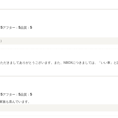
5
5
5
：
アフター：
品質：
入）
いただきましてありがとうございます。また、NBOXにつきましては、「いい車」
くお声掛けくださいませ。この度は誠にありがとうございました。
5
5
5
：
アフター：
品質：
家族も喜んでいます。