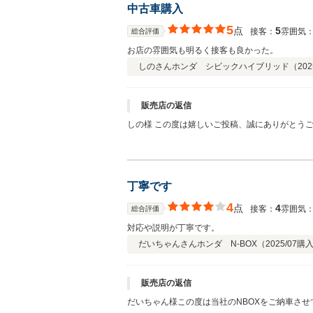
中古車購入
5
点
5
接客：
雰囲気
総合評価
お店の雰囲気も明るく接客も良かった。
しのさん
ホンダ シビックハイブリッド（
202
販売店の返信
しの様 この度は嬉しいご投稿、誠にありがとうございます。 また、接客・お店の雰囲気・アフターサービス・お車の品質すべてにおいて「5」のご評価をいただき、スタッフ一同大
変励みになっております。 「お店の雰囲気も明るく接客も良かった」とのお言葉も大変光栄です。 今後もより一層ご満足いただけるよう、スタッフ一同サービスの向上に努めてまい
ります。 今後ともどうぞよろしくお願いいたし
丁寧です
4
点
4
接客：
雰囲気
総合評価
対応や説明が丁寧です。
だいちゃんさん
ホンダ N-BOX（
2025/07
購
販売店の返信
だいちゃん様この度は当社のNBOXをご納車さ