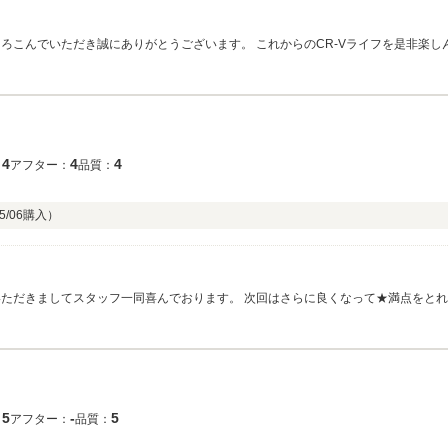
ろこんでいただき誠にありがとうございます。 これからのCR-Vライフを是非楽し
4
4
4
：
アフター：
品質：
5/06
購入）
いただきましてスタッフ一同喜んでおります。 次回はさらに良くなって★満点をと
にありがとうございました。
5
‐
5
：
アフター：
品質：