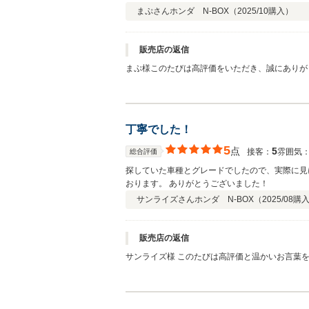
まぷさん
ホンダ N-BOX（
2025/10
購入）
販売店の返信
まぷ様このたびは高評価をいただき、誠にありが
だけるよう、アフターサービスやご相談にも丁寧
いたします。
丁寧でした！
5
点
5
接客：
雰囲気
総合評価
探していた車種とグレードでしたので、実際に見
おります。 ありがとうございました！
サンライズさん
ホンダ N-BOX（
2025/08
購
販売店の返信
サンライズ様 このたびは高評価と温かいお言葉
車のご説明からご納車まで、安心してお任せいた
からも是非よろしくお願いいたします。