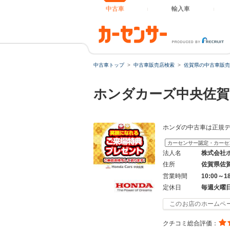
中古車
輸入車
中古車トップ
中古車販売店検索
佐賀県の中古車販売
ホンダカーズ中央佐賀
ホンダの中古車は正規
カーセンサー認定・カーセ
法人名
株式会社
住所
佐賀県佐
営業時間
10:00～1
定休日
毎週火曜
このお店のホームペ
クチコミ総合評価：