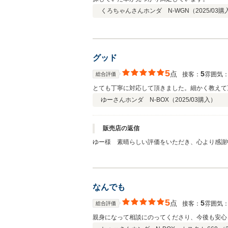
くろちゃんさん
ホンダ N-WGN（
2025/03
購
グッド
5
点
5
接客：
雰囲気
総合評価
とても丁寧に対応して頂きました。細かく教えて
ゆーさん
ホンダ N-BOX（
2025/03
購入）
販売店の返信
ゆー様 素晴らしい評価をいただき、心より感謝
なことでもご相談いただけるよう、丁寧に対応し
なんでも
5
点
5
接客：
雰囲気
総合評価
親身になって相談にのってくださり、今後も安心