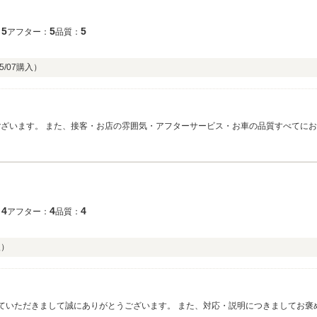
5
5
5
：
アフター：
品質：
5/07
購入）
ます。
4
4
4
：
アフター：
品質：
入）
せていただきまして誠にありがとうございます。 また、対応・説明につきましてお