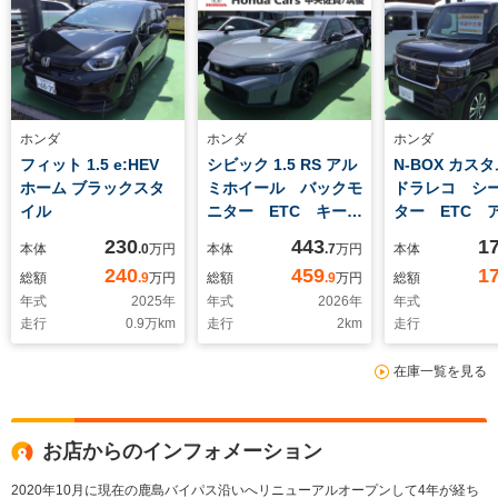
ホンダ
ホンダ
ホンダ
フィット 1.5 e:HEV
シビック 1.5 RS アル
N-BOX カスタ
ホーム ブラックスタ
ミホイール バックモ
ドラレコ シ
イル
ニター ETC キーレ
ター ETC 
ス
イール バッ
230
443
1
本体
.0
万円
本体
.7
万円
本体
ラ 片側連動
240
459
1
総額
.9
万円
総額
.9
万円
総額
ドア
年式
2025
年
年式
2026
年
年式
走行
0.9
万km
走行
2
km
走行
在庫一覧を見る
お店からのインフォメーション
2020年10月に現在の鹿島バイパス沿いへリニューアルオープンして4年が経ち