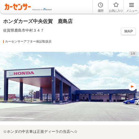
履歴
お気に入り
メニュー
ホンダカーズ中央佐賀 鹿島店
佐賀県鹿島市中村３４７
MAP
カーセンサーアフター保証取扱店
1/6
☆ホンダの中古車は正規ディーラの当店へ☆