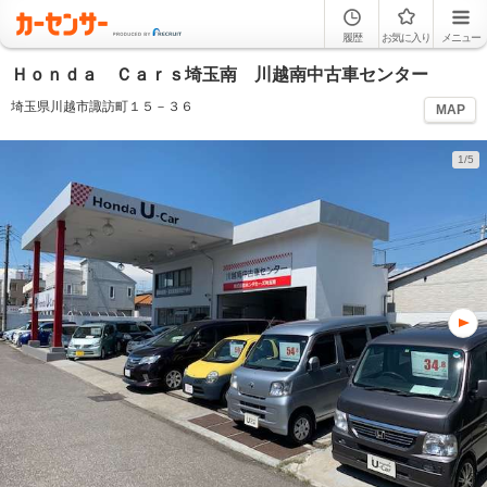
履歴
お気に入り
メニュー
Ｈｏｎｄａ Ｃａｒｓ埼玉南 川越南中古車センター
埼玉県川越市諏訪町１５－３６
MAP
1/5