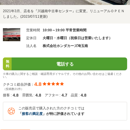
2021年3月、店名を『川越南中古車センター』に変更。リニューアルＯＰＥＮ
しました。(2023/07/11更新)
営業時間
10:00～19:00 平常営業時間
定休日
火曜日・水曜日（祝祭日は営業いたします）
法人名
株式会社ホンダカーズ埼玉南
無
電話する
料
※車の購入に関するご相談・確認専用ダイヤルです。その他のお問い合わせはご遠慮くださ
い。
4.8
クチコミ総合評価：
（投稿数21件）
4.8
4.8
4.7
4.8
接客 :
雰囲気 :
アフター :
品質 :
この販売店で購入された方のクチコミでは
「
接客の満足度
」が特に評価されています