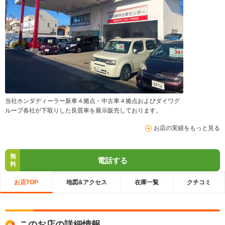
当社ホンダディーラー新車４拠点・中古車４拠点およびダイワグ
ループ各社が下取りした良質車を展示販売しております。
お店の実績をもっと見る
無
電話する
料
お店TOP
地図&アクセス
在庫一覧
クチコミ
このお店の詳細情報