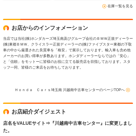
クルーズコントロー
スマートキー
在庫一覧を見る
ル・スマートキー・
Bluetooth
Bluetoothオーディオ
お店からのインフォメーション
当店では当社(株)ホンダカーズ埼玉南及びグループ会社のＢＭＷ正規ディーラー
(株)東都ＢＭＷ、クライスラー正規ディーラーの(株)ファイブスター東都の下取
車の中から厳選された良質車を「格安」で展示しております。輸入車も含め他
メーカーのお買い得車が多数あります。ホンダディーラーならではの「安心」
と「信頼」をモットーに皆様のお役に立てる販売店を目指しております。スタ
ッフ一同、皆様のご来店をお待ちしております。
Ｈｏｎｄａ Ｃａｒｓ埼玉南 川越南中古車センターのページTOPへ
お店紹介ダイジェスト
店名をVALUEサイト⇒『川越南中古車センター』に変更しまし
た。