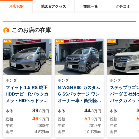
お店TOP
地図&アクセス
在庫一覧
クチコミ
このお店の在庫
NEW
NEW
NEW
ホンダ
ホンダ
ホンダ
フィット 1.5 RS 純正
N-WGN 660 カスタム
ステップワゴン 
HDDナビ・Rバックカ
G SSパッケージ ワン
パーダ Z 社外
メラ・HIDヘッドライ
オーナー車・衝突軽減
バックカメラ
ト・ETC・パドルシフ
装置・純正ナビ・Rバ
ニター・ETC・
39
44
本体
.8
万円
本体
.8
万円
本体
ト・ステアリングリモ
ックカメラ・HIDヘッ
ッドライト・
49
51
総額
.9
万円
総額
.9
万円
総額
コン・キーレスエント
ドライト・フォグライ
イト・純正16
年式
2008
年
年式
2017
年
年式
リーキー
ト・純正14インチア
アルミホイー
走行
4.8
万km
走行
10.1
万km
走行
1
ルミホイール・ETC・
パワースライ