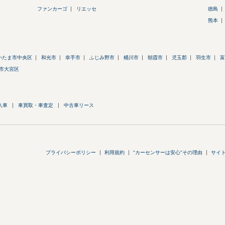
ファンカーゴ
リエッセ
徳島
熊本
いたま市中央区
和光市
幸手市
ふじみ野市
桶川市
朝霞市
児玉郡
羽生市
富
市大宮区
入車
車買取・車査定
中古車リース
プライバシーポリシー
利用規約
"カーセンサーは安心"その理由
サイ