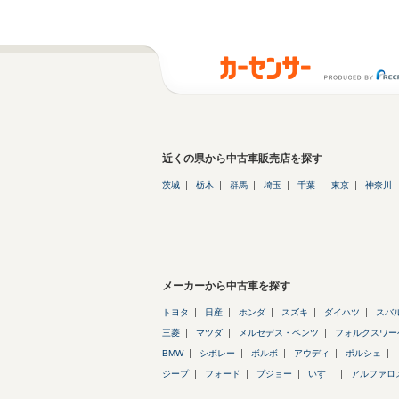
近くの県から中古車販売店を探す
茨城
栃木
群馬
埼玉
千葉
東京
神奈川
メーカーから中古車を探す
トヨタ
日産
ホンダ
スズキ
ダイハツ
スバ
三菱
マツダ
メルセデス・ベンツ
フォルクスワー
BMW
シボレー
ボルボ
アウディ
ポルシェ
ジープ
フォード
プジョー
いすゞ
アルファロ