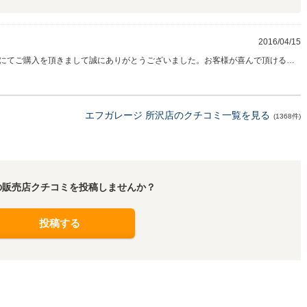
2016/04/15
にてご購入を頂きまして誠にありがとうございました。お客様が喜んで頂けるお
限りです。これからも、お客様の素敵なカーライフをサポートさせて頂きますの
。車検、修理なども低価格でお受けしていますので是非ご利用頂ければと思いま
エフガレージ 所沢店のクチコミ一覧を見る
(1368件)
の販売店クチコミを投稿しませんか？
投稿する