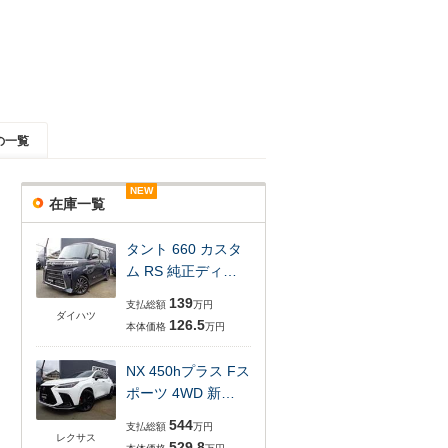
の一覧
NEW
NEW
NEW
NEW
NEW
在庫一覧
タント 660 カスタ
ム RS 純正ディ…
139
支払総額
万円
ダイハツ
126.5
本体価格
万円
NX 450hプラス Fス
ポーツ 4WD 新…
544
支払総額
万円
レクサス
529.8