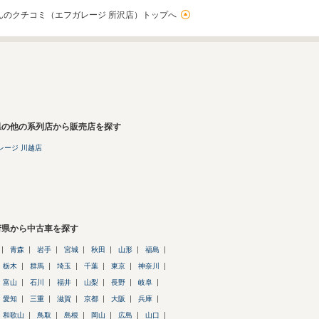
んのクチコミ（エフガレージ 所沢店）トップへ
県の他の系列店から販売店を探す
レージ 川越店
府県から中古車を探す
青森
岩手
宮城
秋田
山形
福島
栃木
群馬
埼玉
千葉
東京
神奈川
富山
石川
福井
山梨
長野
岐阜
愛知
三重
滋賀
京都
大阪
兵庫
和歌山
鳥取
島根
岡山
広島
山口