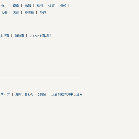
香川
愛媛
高知
福岡
佐賀
長崎
大分
宮崎
鹿児島
沖縄
士見市
加須市
さいたま市緑区
トマップ
お問い合わせ・ご要望
広告掲載のお申し込み