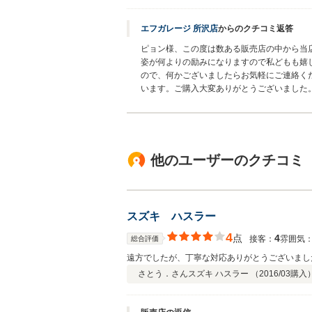
エフガレージ 所沢店
からのクチコミ返答
ピョン様、この度は数ある販売店の中から当
姿が何よりの励みになりますので私どもも嬉
ので、何かございましたらお気軽にご連絡く
います。ご購入大変ありがとうございました
他のユーザーのクチコミ
スズキ ハスラー
4
点
4
接客：
雰囲気
総合評価
遠方でしたが、丁寧な対応ありがとうございまし
さとう．さん
スズキ ハスラー （
2016/03
購入