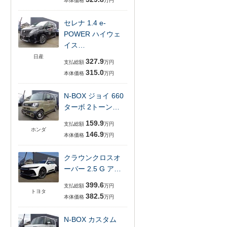
本体価格
万円
セレナ 1.4 e-
POWER ハイウェ
イス…
日産
327.9
支払総額
万円
315.0
本体価格
万円
N-BOX ジョイ 660
ターボ 2トーン…
159.9
支払総額
万円
ホンダ
146.9
本体価格
万円
クラウンクロスオ
ーバー 2.5 G ア…
399.6
支払総額
万円
トヨタ
382.5
本体価格
万円
N-BOX カスタム