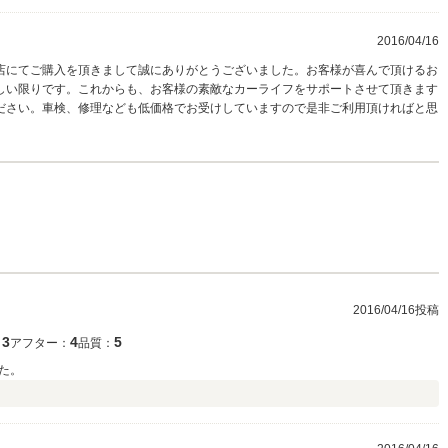
2016/04/16
店にてご購入を頂きまして誠にありがとうございました。お客様が喜んで頂けるお
しい限りです。これからも、お客様の素敵なカーライフをサポートさせて頂きます
ださい。車検、修理なども低価格でお受けしていますので是非ご利用頂ければと思
。
2016/04/16投稿
3
4
5
：
アフター：
品質：
た。
）