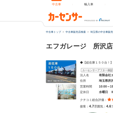
中古車
輸入車
中古車トップ
中古車販売店検索
埼玉県の中古車販売
エフガレージ 所沢店
◆【総在庫１５０台！
カーセンサーアフター保証
法人名
有限会社
住所
埼玉県所
営業時間
10:00～1
定休日
水曜日 
クチコミ総合評価：
4.7
4.6
接客：
雰囲気：