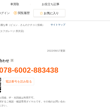
車買取
お役立ち記事
ログイン
閲覧履歴
お気に入り
サイトマップ
綺麗な車（ピョン．さんのクチコミ投稿）
エフガレージ 所沢店)
2022/08/17更新
合わせ
078-6002-883438
電話番号を読み取る
ル回線、IP・光回線は利用不可。
関するご相談・確認専用ダイヤルです。その他のお問い合わ
ださい。