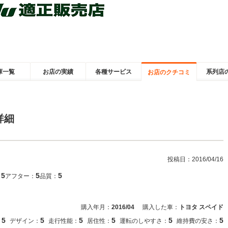
庫一覧
お店の実績
各種サービス
系列店
お店のクチコミ
詳細
投稿日：
2016/04/16
5
5
5
：
アフター：
品質：
購入年月：
2016/04
購入した車：
トヨタ スペイド
5
5
5
5
5
5
：
デザイン：
走行性能：
居住性：
運転のしやすさ：
維持費の安さ：