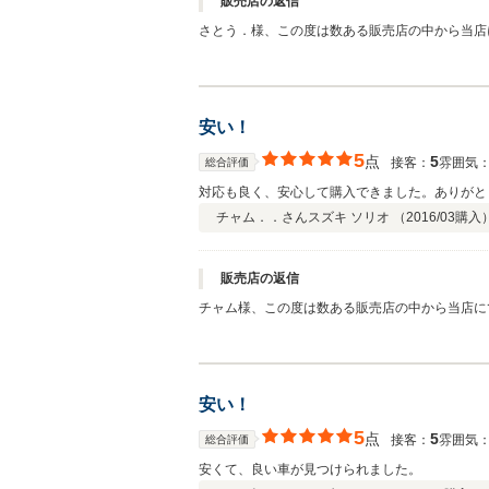
販売店の返信
さとう．様、この度は数ある販売店の中から当店
姿が何よりの励みになりますので私どもも嬉しい
で、何かございましたらお気軽にご連絡ください
す。ご購入大変ありがとうございました。
安い！
5
点
5
接客：
雰囲気
総合評価
対応も良く、安心して購入できました。ありがと
チャム．．さん
スズキ ソリオ （
2016/03
購入
販売店の返信
チャム様、この度は数ある販売店の中から当店に
が何よりの励みになりますので私どもも嬉しい限
で、何かございましたらお気軽にご連絡ください
す。ご購入大変ありがとうございました。
安い！
5
点
5
接客：
雰囲気
総合評価
安くて、良い車が見つけられました。