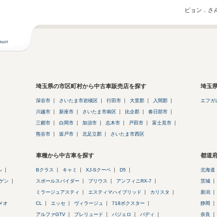
ピョン．さ
埼玉県の市区町村から中古車販売店を探す
埼玉
深谷市
さいたま市岩槻区
行田市
大里郡
入間郡
エフガ
川越市
新座市
さいたま市南区
比企郡
春日部市
三郷市
白岡市
加須市
志木市
戸田市
富士見市
熊谷市
坂戸市
北足立郡
さいたま市西区
車種から中古車を探す
都道
ル
Bクラス
キャミ
XJ-Sクーペ
D5
北海道
ゲン
スポールスパイダー
プリウス
アンフィニRX-7
茨城
ミラージュアスティ
エスティマハイブリッド
カリスタ
新潟
メオ
CL
エッセ
ヴィラージュ
718ボクスター
静岡
アルファGTV
プレリュード
パジェロ
バディ
奈良