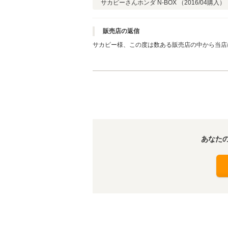
サカピーさん
ホンダ N-BOX （
2016/04
購入）
販売店の返信
サカピー様、この度は数ある販売店の中から当店
姿が何よりの励みになりますので私どもも嬉しい
で、何かございましたらお気軽にご連絡ください
す。ご購入大変ありがとうございました。
あなた