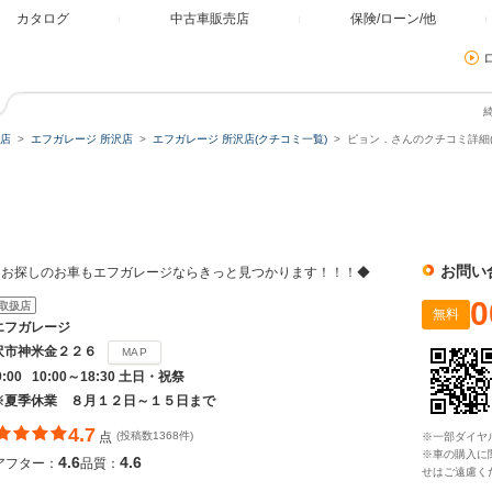
カタログ
中古車販売店
保険/ローン/他
店
エフガレージ 所沢店
エフガレージ 所沢店(クチコミ一覧)
ピョン．さんのクチコミ詳細(
お問い
】お探しのお車もエフガレージならきっと見つかります！！！◆
0
取扱店
無料
エフガレージ
沢市神米金２２６
MAP
9:00 10:00～18:30 土日・祝祭
※夏季休業 ８月１２日～１５日まで
4.7
点
(投稿数1368件)
※一部ダイヤ
※車の購入に
4.6
4.6
アフター：
品質：
せはご遠慮く